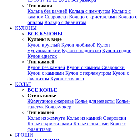
Тип камня
Кольца без камней
Кольца с жемчугом
Кольцо с
камнем Сваровски
Кольцо с кристаллами
Кольцо с
опалом
Кольцо с фианитом
КУЛОНЫ
ВСЕ КУЛОНЫ
Кулоны в виде
Кулон круглый
Кулон любимой
Кулон
мусульманский
Кулон с надписью
Кулон-сердце
Кулон-цветок
Тип камней
Кулон без камней
Кулон с камнем Сваровски
Кулон с камнями
Кулон с перламутром
Кулон с
фианитом
Кулон с эмалью
КОЛЬЕ
ВСЕ КОЛЬЕ
Стиль колье
Жемчужное ожерелье
Колье для невесты
Колье-
галстук
Колье-чокер
Тип камней
Колье из жемчуга
Колье из камней Сваровски
Колье с кристаллами
Колье с опалами
Колье с
фианитами
БРОШИ