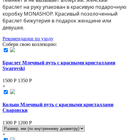
браслет на руку упакован в красивую подарочную
коробку MONASHOP. Красивый позолоченный
браслет бижутерия в подарок женщине или
девушке.
Рекомендации по уходу
Собери свою коллекцию:
Браслет Млечный путь с красными кристаллами
Swarovski
1500 Р
1350
Р
+
Кольцо Млечный путь с красными кристаллами
Сваровски
1300 Р
1200
Р
+