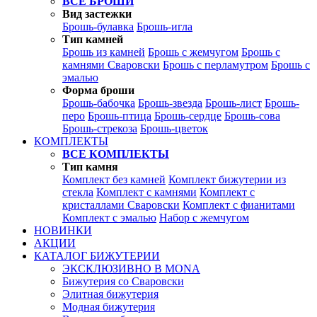
ВСЕ БРОШИ
Вид застежки
Брошь-булавка
Брошь-игла
Тип камней
Брошь из камней
Брошь с жемчугом
Брошь с
камнями Сваровски
Брошь с перламутром
Брошь с
эмалью
Форма броши
Брошь-бабочка
Брошь-звезда
Брошь-лист
Брошь-
перо
Брошь-птица
Брошь-сердце
Брошь-сова
Брошь-стрекоза
Брошь-цветок
КОМПЛЕКТЫ
ВСЕ КОМПЛЕКТЫ
Тип камня
Комплект без камней
Комплект бижутерии из
стекла
Комплект с камнями
Комплект с
кристаллами Сваровски
Комплект с фианитами
Комплект с эмалью
Набор с жемчугом
НОВИНКИ
АКЦИИ
КАТАЛОГ БИЖУТЕРИИ
ЭКСКЛЮЗИВНО В MONA
Бижутерия со Сваровски
Элитная бижутерия
Модная бижутерия