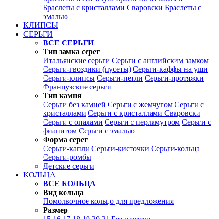
Браслеты с кристаллами Сваровски
Браслеты с
эмалью
КЛИПСЫ
СЕРЬГИ
ВСЕ СЕРЬГИ
Тип замка серег
Итальянские серьги
Серьги с английским замком
Серьги-гвоздики (пусеты)
Серьги-каффы на уши
Серьги-клипсы
Серьги-петли
Серьги-протяжки
Французские серьги
Тип камня
Серьги без камней
Серьги с жемчугом
Серьги с
кристаллами
Серьги с кристаллами Сваровски
Серьги с опалами
Серьги с перламутром
Серьги с
фианитом
Серьги с эмалью
Форма серег
Серьги-капли
Серьги-кисточки
Серьги-кольца
Серьги-ромбы
Детские серьги
КОЛЬЦА
ВСЕ КОЛЬЦА
Вид кольца
Помолвочное кольцо для предложения
Размер
15
16
17
18
19
20
21
Без размера