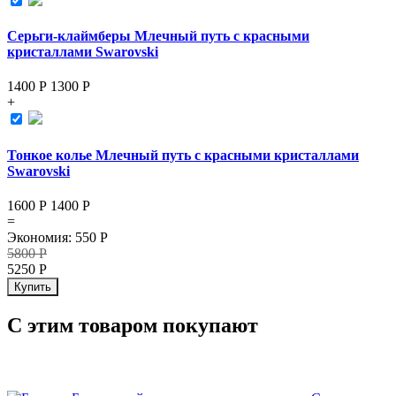
Серьги-клаймберы Млечный путь с красными
кристаллами Swarovski
1400 Р
1300
Р
+
Тонкое колье Млечный путь с красными кристаллами
Swarovski
1600 Р
1400
Р
=
Экономия
:
550
Р
5800
Р
5250
Р
Купить
С этим товаром покупают
СКИДКА