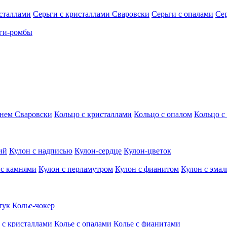
исталлами
Серьги с кристаллами Сваровски
Серьги с опалами
Се
ги-ромбы
мнем Сваровски
Кольцо с кристаллами
Кольцо с опалом
Кольцо с
ий
Кулон с надписью
Кулон-сердце
Кулон-цветок
 с камнями
Кулон с перламутром
Кулон с фианитом
Кулон с эма
тук
Колье-чокер
 с кристаллами
Колье с опалами
Колье с фианитами