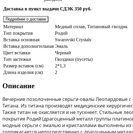
Доставка в пункт выдачи СДЭК 350 руб.
Подробнее о доставке
Материал
Медный сплав, Титановый гвоздик
Тип покрытия
Родий
Вставка основная
Swarovski Crystals
Вставка дополнительная
Эмаль
Цвет вставки
Черный
Тип застежки
Гвоздики (пусеты)
Размер вставок (см)
2*1,3
Длина изделия (см)
2
Описание
Вечерние позолоченные серьги-овалы Леопардовые с ч
Титана. Из титана производят медицинские хирургичес
Также титан не окисляется и не тускнеет. Стильные л
покрытия Родий (драгоценный металл группы платиновых)
модные серьги с эмалью и кристаллами выполнены из сп
соприкасается непосредственно с драгоценным металл