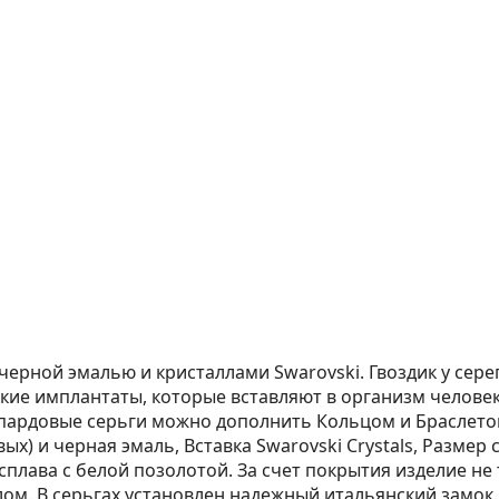
ерной эмалью и кристаллами Swarovski. Гвоздик у сере
кие имплантаты, которые вставляют в организм человек
еопардовые серьги можно дополнить Кольцом и Браслето
 и черная эмаль, Вставка Swarovski Crystals, Размер се
лава с белой позолотой. За счет покрытия изделие не т
ом. В серьгах установлен надежный итальянский замок