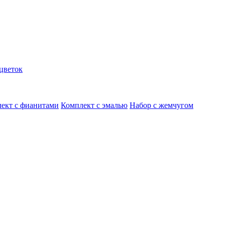
цветок
ект с фианитами
Комплект с эмалью
Набор с жемчугом