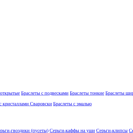
 открытые
Браслеты с подвесками
Браслеты тонкие
Браслеты ши
с кристаллами Сваровски
Браслеты с эмалью
рьги-гвоздики (пусеты)
Серьги-каффы на уши
Серьги-клипсы
С