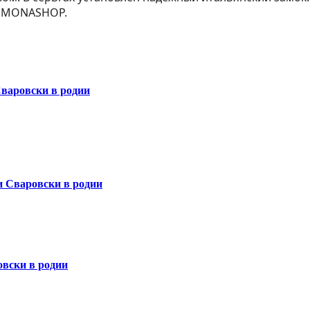
у MONASHOP.
Сваровски в родии
и Сваровски в родии
овски в родии