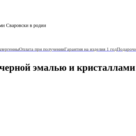
ми Сваровски в родии
ллергенны
Оплата при получении
Гарантия на изделия 1 год
Подарочн
черной эмалью и кристаллами