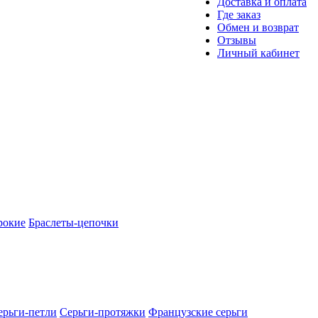
Доставка и оплата
Где заказ
Обмен и возврат
Отзывы
Личный кабинет
рокие
Браслеты-цепочки
ерьги-петли
Серьги-протяжки
Французские серьги