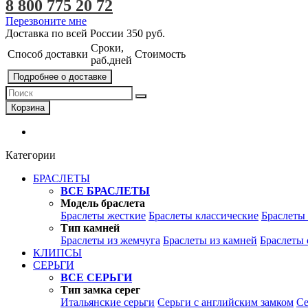
8 800 775 20 72
Перезвоните мне
Доставка по всей России
350 руб.
Сроки,
Способ доставки
Стоимость
раб.дней
Подробнее о доставке
Корзина
Категории
БРАСЛЕТЫ
ВСЕ БРАСЛЕТЫ
Модель браслета
Браслеты жесткие
Браслеты классические
Браслеты
Тип камней
Браслеты из жемчуга
Браслеты из камней
Браслеты 
КЛИПСЫ
СЕРЬГИ
ВСЕ СЕРЬГИ
Тип замка серег
Итальянские серьги
Серьги с английским замком
Се