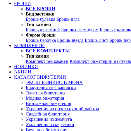
БРОШИ
ВСЕ БРОШИ
Вид застежки
Брошь-булавка
Брошь-игла
Тип камней
Брошь из камней
Брошь с жемчугом
Брошь с камня
Форма броши
Брошь-бабочка
Брошь-звезда
Брошь-лист
Брошь-пер
КОМПЛЕКТЫ
ВСЕ КОМПЛЕКТЫ
Тип камня
Комплект без камней
Комплект бижутерии из стекл
НОВИНКИ
АКЦИИ
КАТАЛОГ БИЖУТЕРИИ
ЭКСКЛЮЗИВНО В MONA
Бижутерия со Сваровски
Элитная бижутерия
Модная бижутерия
Винтажная бижутерия
Украшения из стекла ручной работы
Свадебная бижутерия
Украшения из жемчуга
Украшения из керамики
Вечерняя бижутерия