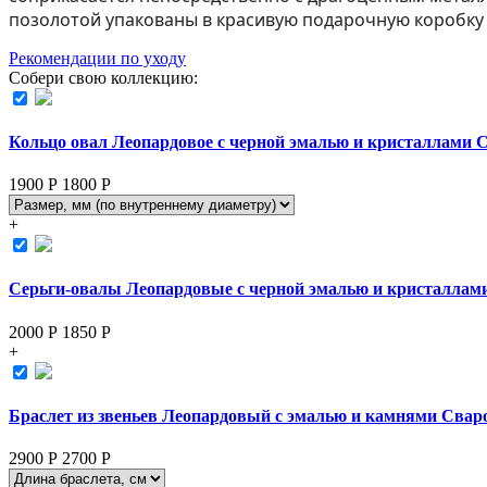
позолотой упакованы в красивую подарочную коробк
Рекомендации по уходу
Собери свою коллекцию:
Кольцо овал Леопардовое с черной эмалью и кристаллами 
1900 Р
1800
Р
+
Серьги-овалы Леопардовые с черной эмалью и кристаллам
2000 Р
1850
Р
+
Браслет из звеньев Леопардовый с эмалью и камнями Свар
2900 Р
2700
Р