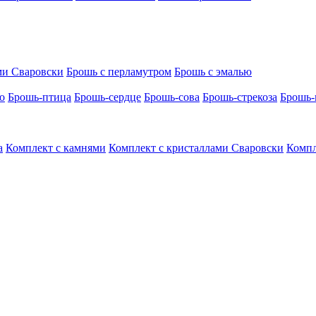
ми Сваровски
Брошь с перламутром
Брошь с эмалью
о
Брошь-птица
Брошь-сердце
Брошь-сова
Брошь-стрекоза
Брошь-
а
Комплект с камнями
Комплект с кристаллами Сваровски
Компл