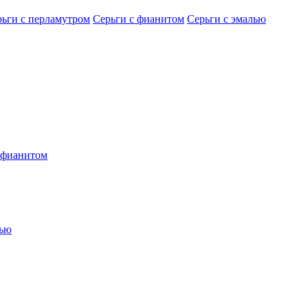
рьги с перламутром
Серьги с фианитом
Серьги с эмалью
 фианитом
лью