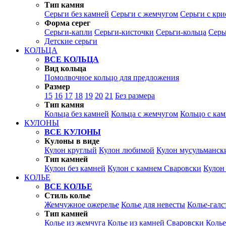
Тип камня
Серьги без камней
Серьги с жемчугом
Серьги с кр
Форма серег
Серьги-капли
Серьги-кисточки
Серьги-кольца
Серь
Детские серьги
КОЛЬЦА
ВСЕ КОЛЬЦА
Вид кольца
Помолвочное кольцо для предложения
Размер
15
16
17
18
19
20
21
Без размера
Тип камня
Кольца без камней
Кольца с жемчугом
Кольцо с ка
КУЛОНЫ
ВСЕ КУЛОНЫ
Кулоны в виде
Кулон круглый
Кулон любимой
Кулон мусульманск
Тип камней
Кулон без камней
Кулон с камнем Сваровски
Кулон
КОЛЬЕ
ВСЕ КОЛЬЕ
Стиль колье
Жемчужное ожерелье
Колье для невесты
Колье-галс
Тип камней
Колье из жемчуга
Колье из камней Сваровски
Колье