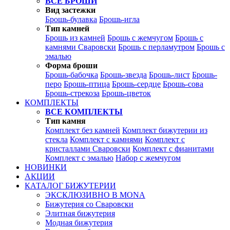
ВСЕ БРОШИ
Вид застежки
Брошь-булавка
Брошь-игла
Тип камней
Брошь из камней
Брошь с жемчугом
Брошь с
камнями Сваровски
Брошь с перламутром
Брошь с
эмалью
Форма броши
Брошь-бабочка
Брошь-звезда
Брошь-лист
Брошь-
перо
Брошь-птица
Брошь-сердце
Брошь-сова
Брошь-стрекоза
Брошь-цветок
КОМПЛЕКТЫ
ВСЕ КОМПЛЕКТЫ
Тип камня
Комплект без камней
Комплект бижутерии из
стекла
Комплект с камнями
Комплект с
кристаллами Сваровски
Комплект с фианитами
Комплект с эмалью
Набор с жемчугом
НОВИНКИ
АКЦИИ
КАТАЛОГ БИЖУТЕРИИ
ЭКСКЛЮЗИВНО В MONA
Бижутерия со Сваровски
Элитная бижутерия
Модная бижутерия