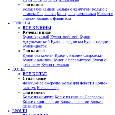
Тип камня
Кольца без камней
Кольца с жемчугом
Кольцо с
камнем Сваровски
Кольцо с кристаллами
Кольцо с
опалом
Кольцо с фианитом
КУЛОНЫ
ВСЕ КУЛОНЫ
Кулоны в виде
Кулон круглый
Кулон любимой
Кулон
мусульманский
Кулон с надписью
Кулон-сердце
Кулон-цветок
Тип камней
Кулон без камней
Кулон с камнем Сваровски
Кулон с камнями
Кулон с перламутром
Кулон с
фианитом
Кулон с эмалью
КОЛЬЕ
ВСЕ КОЛЬЕ
Стиль колье
Жемчужное ожерелье
Колье для невесты
Колье-
галстук
Колье-чокер
Тип камней
Колье из жемчуга
Колье из камней Сваровски
Колье с кристаллами
Колье с опалами
Колье с
фианитами
БРОШИ