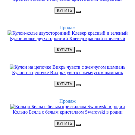
•
3900 Р
•
КУПИТЬ
ХИТ
Продаж
Кулон-колье двухсторонний Клевер красный и зеленый
•
2700 Р
•
КУПИТЬ
НОВИНКА
Кулон на цепочке Вихрь чувств с жемчугом шампань
•
1700 Р
•
КУПИТЬ
ХИТ
Продаж
Кольцо Белла с белым кристаллом Swarovski в родии
•
1500 Р
•
КУПИТЬ