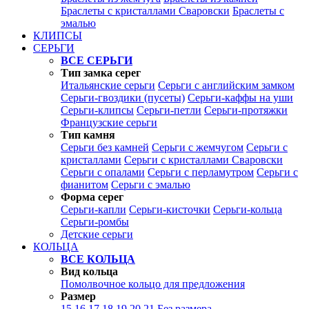
Браслеты с кристаллами Сваровски
Браслеты с
эмалью
КЛИПСЫ
СЕРЬГИ
ВСЕ СЕРЬГИ
Тип замка серег
Итальянские серьги
Серьги с английским замком
Серьги-гвоздики (пусеты)
Серьги-каффы на уши
Серьги-клипсы
Серьги-петли
Серьги-протяжки
Французские серьги
Тип камня
Серьги без камней
Серьги с жемчугом
Серьги с
кристаллами
Серьги с кристаллами Сваровски
Серьги с опалами
Серьги с перламутром
Серьги с
фианитом
Серьги с эмалью
Форма серег
Серьги-капли
Серьги-кисточки
Серьги-кольца
Серьги-ромбы
Детские серьги
КОЛЬЦА
ВСЕ КОЛЬЦА
Вид кольца
Помолвочное кольцо для предложения
Размер
15
16
17
18
19
20
21
Без размера