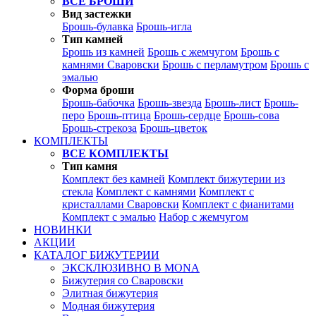
ВСЕ БРОШИ
Вид застежки
Брошь-булавка
Брошь-игла
Тип камней
Брошь из камней
Брошь с жемчугом
Брошь с
камнями Сваровски
Брошь с перламутром
Брошь с
эмалью
Форма броши
Брошь-бабочка
Брошь-звезда
Брошь-лист
Брошь-
перо
Брошь-птица
Брошь-сердце
Брошь-сова
Брошь-стрекоза
Брошь-цветок
КОМПЛЕКТЫ
ВСЕ КОМПЛЕКТЫ
Тип камня
Комплект без камней
Комплект бижутерии из
стекла
Комплект с камнями
Комплект с
кристаллами Сваровски
Комплект с фианитами
Комплект с эмалью
Набор с жемчугом
НОВИНКИ
АКЦИИ
КАТАЛОГ БИЖУТЕРИИ
ЭКСКЛЮЗИВНО В MONA
Бижутерия со Сваровски
Элитная бижутерия
Модная бижутерия