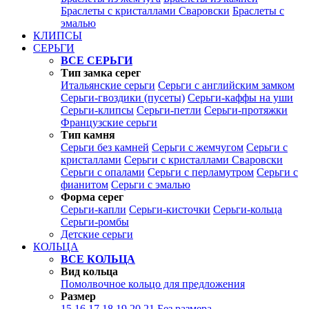
Браслеты с кристаллами Сваровски
Браслеты с
эмалью
КЛИПСЫ
СЕРЬГИ
ВСЕ СЕРЬГИ
Тип замка серег
Итальянские серьги
Серьги с английским замком
Серьги-гвоздики (пусеты)
Серьги-каффы на уши
Серьги-клипсы
Серьги-петли
Серьги-протяжки
Французские серьги
Тип камня
Серьги без камней
Серьги с жемчугом
Серьги с
кристаллами
Серьги с кристаллами Сваровски
Серьги с опалами
Серьги с перламутром
Серьги с
фианитом
Серьги с эмалью
Форма серег
Серьги-капли
Серьги-кисточки
Серьги-кольца
Серьги-ромбы
Детские серьги
КОЛЬЦА
ВСЕ КОЛЬЦА
Вид кольца
Помолвочное кольцо для предложения
Размер
15
16
17
18
19
20
21
Без размера