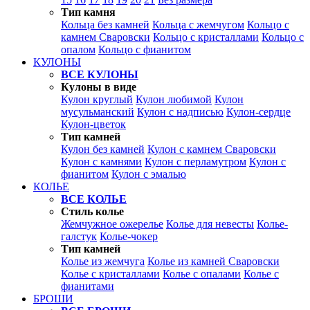
Тип камня
Кольца без камней
Кольца с жемчугом
Кольцо с
камнем Сваровски
Кольцо с кристаллами
Кольцо с
опалом
Кольцо с фианитом
КУЛОНЫ
ВСЕ КУЛОНЫ
Кулоны в виде
Кулон круглый
Кулон любимой
Кулон
мусульманский
Кулон с надписью
Кулон-сердце
Кулон-цветок
Тип камней
Кулон без камней
Кулон с камнем Сваровски
Кулон с камнями
Кулон с перламутром
Кулон с
фианитом
Кулон с эмалью
КОЛЬЕ
ВСЕ КОЛЬЕ
Стиль колье
Жемчужное ожерелье
Колье для невесты
Колье-
галстук
Колье-чокер
Тип камней
Колье из жемчуга
Колье из камней Сваровски
Колье с кристаллами
Колье с опалами
Колье с
фианитами
БРОШИ