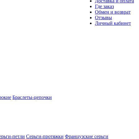
Доставка и оплата
Где заказ
Обмен и возврат
Отзывы
Личный кабинет
рокие
Браслеты-цепочки
ерьги-петли
Серьги-протяжки
Французские серьги