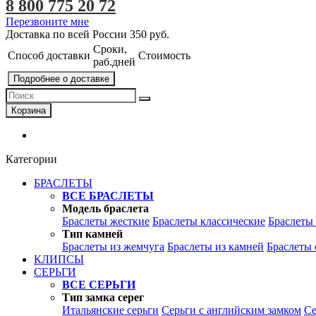
8 800 775 20 72
Перезвоните мне
Доставка по всей России
350 руб.
Сроки,
Способ доставки
Стоимость
раб.дней
Подробнее о доставке
Корзина
Категории
БРАСЛЕТЫ
ВСЕ БРАСЛЕТЫ
Модель браслета
Браслеты жесткие
Браслеты классические
Браслеты
Тип камней
Браслеты из жемчуга
Браслеты из камней
Браслеты 
КЛИПСЫ
СЕРЬГИ
ВСЕ СЕРЬГИ
Тип замка серег
Итальянские серьги
Серьги с английским замком
Се