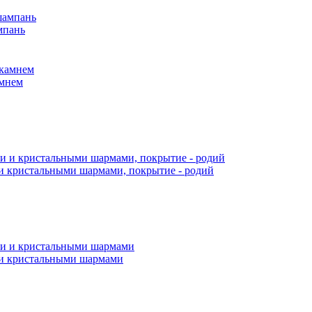
мпань
амнем
и кристальными шармами, покрытие - родий
 и кристальными шармами