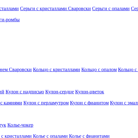
исталлами
Серьги с кристаллами Сваровски
Серьги с опалами
Се
ги-ромбы
мнем Сваровски
Кольцо с кристаллами
Кольцо с опалом
Кольцо с
ий
Кулон с надписью
Кулон-сердце
Кулон-цветок
 с камнями
Кулон с перламутром
Кулон с фианитом
Кулон с эма
тук
Колье-чокер
 с кристаллами
Колье с опалами
Колье с фианитами