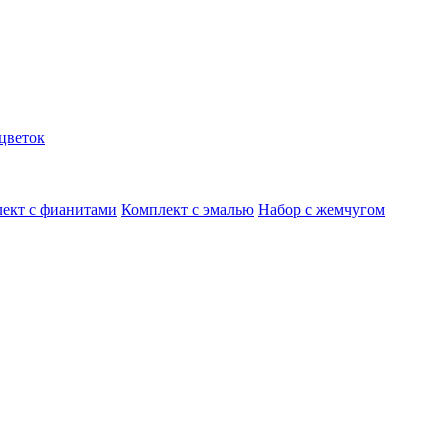
цветок
ект с фианитами
Комплект с эмалью
Набор с жемчугом