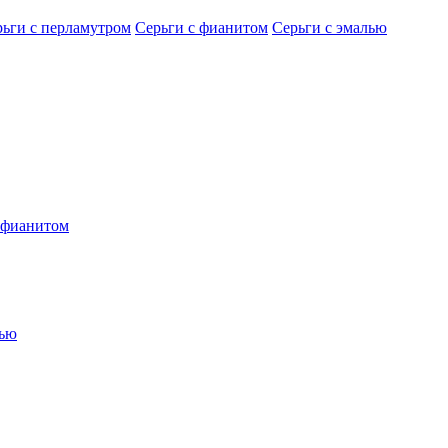
рьги с перламутром
Серьги с фианитом
Серьги с эмалью
 фианитом
лью