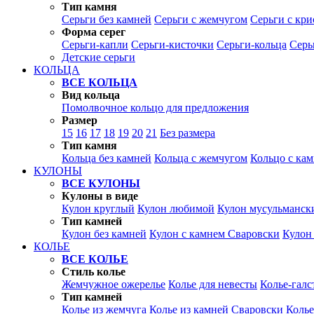
Тип камня
Серьги без камней
Серьги с жемчугом
Серьги с кр
Форма серег
Серьги-капли
Серьги-кисточки
Серьги-кольца
Серь
Детские серьги
КОЛЬЦА
ВСЕ КОЛЬЦА
Вид кольца
Помолвочное кольцо для предложения
Размер
15
16
17
18
19
20
21
Без размера
Тип камня
Кольца без камней
Кольца с жемчугом
Кольцо с ка
КУЛОНЫ
ВСЕ КУЛОНЫ
Кулоны в виде
Кулон круглый
Кулон любимой
Кулон мусульманск
Тип камней
Кулон без камней
Кулон с камнем Сваровски
Кулон
КОЛЬЕ
ВСЕ КОЛЬЕ
Стиль колье
Жемчужное ожерелье
Колье для невесты
Колье-галс
Тип камней
Колье из жемчуга
Колье из камней Сваровски
Колье