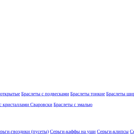
 открытые
Браслеты с подвесками
Браслеты тонкие
Браслеты ши
с кристаллами Сваровски
Браслеты с эмалью
рьги-гвоздики (пусеты)
Серьги-каффы на уши
Серьги-клипсы
С