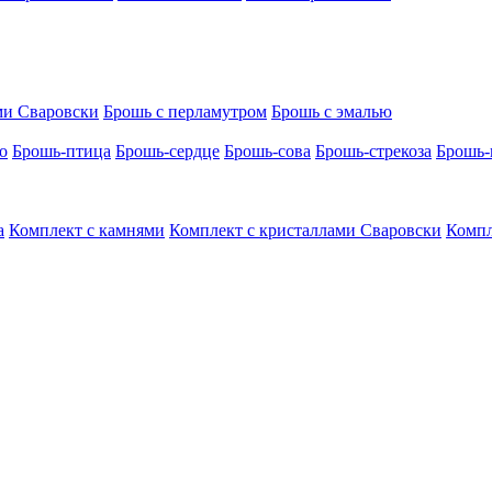
ми Сваровски
Брошь с перламутром
Брошь с эмалью
о
Брошь-птица
Брошь-сердце
Брошь-сова
Брошь-стрекоза
Брошь-
а
Комплект с камнями
Комплект с кристаллами Сваровски
Компл