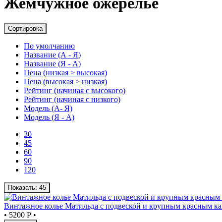
Жемчужное ожерелье
Сортировка
По умолчанию
Название (А - Я)
Название (Я - А)
Цена (низкая > высокая)
Цена (высокая > низкая)
Рейтинг (начиная с высокого)
Рейтинг (начиная с низкого)
Модель (А- Я)
Модель (Я - А)
30
45
60
90
120
Показать:
45
Винтажное колье Матильда с подвеской и крупным красным к
•
5200 Р
•