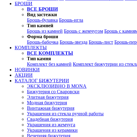
БРОШИ
ВСЕ БРОШИ
Вид застежки
Брошь-булавка
Брошь-игла
Тип камней
Брошь из камней
Брошь с жемчугом
Брошь с камня
Форма броши
Брошь-бабочка
Брошь-звезда
Брошь-лист
Брошь-пер
КОМПЛЕКТЫ
ВСЕ КОМПЛЕКТЫ
Тип камня
Комплект без камней
Комплект бижутерии из стекл
НОВИНКИ
АКЦИИ
КАТАЛОГ БИЖУТЕРИИ
ЭКСКЛЮЗИВНО В MONA
Бижутерия со Сваровски
Элитная бижутерия
Модная бижутерия
Винтажная бижутерия
Украшения из стекла ручной работы
Свадебная бижутерия
Украшения из жемчуга
Украшения из керамики
Вечерняя бижутерия