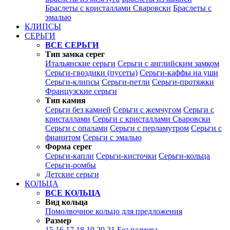
Браслеты с кристаллами Сваровски
Браслеты с
эмалью
КЛИПСЫ
СЕРЬГИ
ВСЕ СЕРЬГИ
Тип замка серег
Итальянские серьги
Серьги с английским замком
Серьги-гвоздики (пусеты)
Серьги-каффы на уши
Серьги-клипсы
Серьги-петли
Серьги-протяжки
Французские серьги
Тип камня
Серьги без камней
Серьги с жемчугом
Серьги с
кристаллами
Серьги с кристаллами Сваровски
Серьги с опалами
Серьги с перламутром
Серьги с
фианитом
Серьги с эмалью
Форма серег
Серьги-капли
Серьги-кисточки
Серьги-кольца
Серьги-ромбы
Детские серьги
КОЛЬЦА
ВСЕ КОЛЬЦА
Вид кольца
Помолвочное кольцо для предложения
Размер
15
16
17
18
19
20
21
Без размера