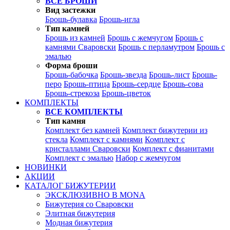
ВСЕ БРОШИ
Вид застежки
Брошь-булавка
Брошь-игла
Тип камней
Брошь из камней
Брошь с жемчугом
Брошь с
камнями Сваровски
Брошь с перламутром
Брошь с
эмалью
Форма броши
Брошь-бабочка
Брошь-звезда
Брошь-лист
Брошь-
перо
Брошь-птица
Брошь-сердце
Брошь-сова
Брошь-стрекоза
Брошь-цветок
КОМПЛЕКТЫ
ВСЕ КОМПЛЕКТЫ
Тип камня
Комплект без камней
Комплект бижутерии из
стекла
Комплект с камнями
Комплект с
кристаллами Сваровски
Комплект с фианитами
Комплект с эмалью
Набор с жемчугом
НОВИНКИ
АКЦИИ
КАТАЛОГ БИЖУТЕРИИ
ЭКСКЛЮЗИВНО В MONA
Бижутерия со Сваровски
Элитная бижутерия
Модная бижутерия