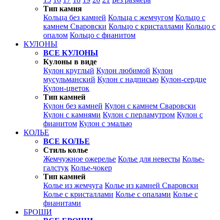
Тип камня
Кольца без камней
Кольца с жемчугом
Кольцо с
камнем Сваровски
Кольцо с кристаллами
Кольцо с
опалом
Кольцо с фианитом
КУЛОНЫ
ВСЕ КУЛОНЫ
Кулоны в виде
Кулон круглый
Кулон любимой
Кулон
мусульманский
Кулон с надписью
Кулон-сердце
Кулон-цветок
Тип камней
Кулон без камней
Кулон с камнем Сваровски
Кулон с камнями
Кулон с перламутром
Кулон с
фианитом
Кулон с эмалью
КОЛЬЕ
ВСЕ КОЛЬЕ
Стиль колье
Жемчужное ожерелье
Колье для невесты
Колье-
галстук
Колье-чокер
Тип камней
Колье из жемчуга
Колье из камней Сваровски
Колье с кристаллами
Колье с опалами
Колье с
фианитами
БРОШИ