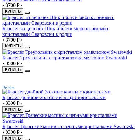
•
3700 Р
•
КУПИТЬ
Браслет из цепочек Шик и блеск многослойный с
кристаллами Сваровски в родии
•
3700 Р
•
КУПИТЬ
Браслет Треугольник с кристаллом-хамелеоном Swarovski
•
3500 Р
•
КУПИТЬ
ХИТ
Продаж
Браслет двойной Золотые кольца с кристаллами
•
3300 Р
•
КУПИТЬ
Браслет Греческие мотивы с черными кристаллами Swarovski
•
3300 Р
•
КУПИТЬ