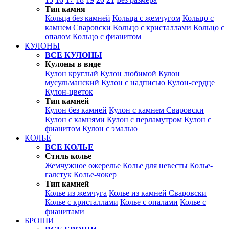
Тип камня
Кольца без камней
Кольца с жемчугом
Кольцо с
камнем Сваровски
Кольцо с кристаллами
Кольцо с
опалом
Кольцо с фианитом
КУЛОНЫ
ВСЕ КУЛОНЫ
Кулоны в виде
Кулон круглый
Кулон любимой
Кулон
мусульманский
Кулон с надписью
Кулон-сердце
Кулон-цветок
Тип камней
Кулон без камней
Кулон с камнем Сваровски
Кулон с камнями
Кулон с перламутром
Кулон с
фианитом
Кулон с эмалью
КОЛЬЕ
ВСЕ КОЛЬЕ
Стиль колье
Жемчужное ожерелье
Колье для невесты
Колье-
галстук
Колье-чокер
Тип камней
Колье из жемчуга
Колье из камней Сваровски
Колье с кристаллами
Колье с опалами
Колье с
фианитами
БРОШИ