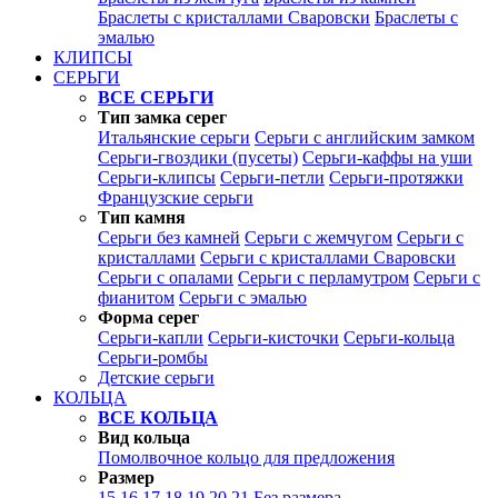
Браслеты с кристаллами Сваровски
Браслеты с
эмалью
КЛИПСЫ
СЕРЬГИ
ВСЕ СЕРЬГИ
Тип замка серег
Итальянские серьги
Серьги с английским замком
Серьги-гвоздики (пусеты)
Серьги-каффы на уши
Серьги-клипсы
Серьги-петли
Серьги-протяжки
Французские серьги
Тип камня
Серьги без камней
Серьги с жемчугом
Серьги с
кристаллами
Серьги с кристаллами Сваровски
Серьги с опалами
Серьги с перламутром
Серьги с
фианитом
Серьги с эмалью
Форма серег
Серьги-капли
Серьги-кисточки
Серьги-кольца
Серьги-ромбы
Детские серьги
КОЛЬЦА
ВСЕ КОЛЬЦА
Вид кольца
Помолвочное кольцо для предложения
Размер
15
16
17
18
19
20
21
Без размера