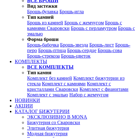
ВСЕ БРОШИ
Вид застежки
Брошь-булавка
Брошь-игла
Тип камней
Брошь из камней
Брошь с жемчугом
Брошь с
камнями Сваровски
Брошь с перламутром
Брошь с
эмалью
Форма броши
Брошь-бабочка
Брошь-звезда
Брошь-лист
Брошь-
перо
Брошь-птица
Брошь-сердце
Брошь-сова
Брошь-стрекоза
Брошь-цветок
КОМПЛЕКТЫ
ВСЕ КОМПЛЕКТЫ
Тип камня
Комплект без камней
Комплект бижутерии из
стекла
Комплект с камнями
Комплект с
кристаллами Сваровски
Комплект с фианитами
Комплект с эмалью
Набор с жемчугом
НОВИНКИ
АКЦИИ
КАТАЛОГ БИЖУТЕРИИ
ЭКСКЛЮЗИВНО В MONA
Бижутерия со Сваровски
Элитная бижутерия
Модная бижутерия