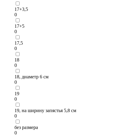
17+3,5
0
17+5
0
17,5
0
18
0
18, диаметр 6 см
0
19
0
19, на ширину запястья 5,8 см
0
без размера
0