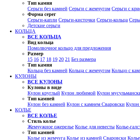
Тип камня
Серьги без камней
Серьги с жемчугом
Серьги с кр
Форма серег
Серьги-капли
Серьги-кисточки
Серьги-кольца
Серь
Детские серьги
КОЛЬЦА
ВСЕ КОЛЬЦА
Вид кольца
Помолвочное кольцо для предложения
Размер
15
16
17
18
19
20
21
Без размера
Тип камня
Кольца без камней
Кольца с жемчугом
Кольцо с ка
КУЛОНЫ
ВСЕ КУЛОНЫ
Кулоны в виде
Кулон круглый
Кулон любимой
Кулон мусульманск
Тип камней
Кулон без камней
Кулон с камнем Сваровски
Кулон
КОЛЬЕ
ВСЕ КОЛЬЕ
Стиль колье
Жемчужное ожерелье
Колье для невесты
Колье-галс
Тип камней
Колье из жемчуга
Колье из камней Сваровски
Колье