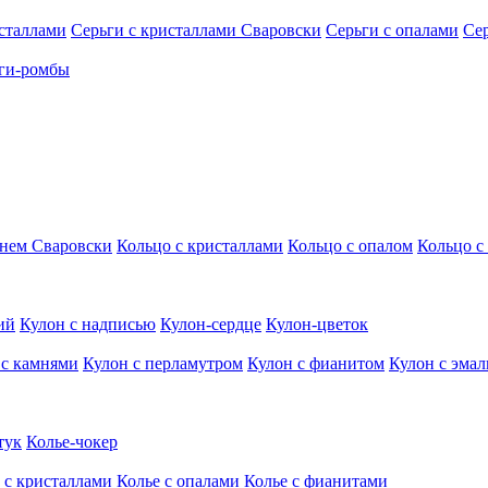
исталлами
Серьги с кристаллами Сваровски
Серьги с опалами
Се
ги-ромбы
мнем Сваровски
Кольцо с кристаллами
Кольцо с опалом
Кольцо с
ий
Кулон с надписью
Кулон-сердце
Кулон-цветок
 с камнями
Кулон с перламутром
Кулон с фианитом
Кулон с эма
тук
Колье-чокер
 с кристаллами
Колье с опалами
Колье с фианитами