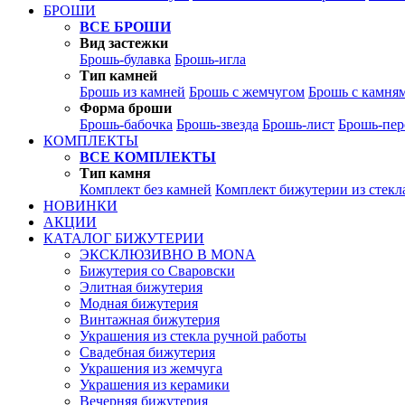
БРОШИ
ВСЕ БРОШИ
Вид застежки
Брошь-булавка
Брошь-игла
Тип камней
Брошь из камней
Брошь с жемчугом
Брошь с камня
Форма броши
Брошь-бабочка
Брошь-звезда
Брошь-лист
Брошь-пер
КОМПЛЕКТЫ
ВСЕ КОМПЛЕКТЫ
Тип камня
Комплект без камней
Комплект бижутерии из стекл
НОВИНКИ
АКЦИИ
КАТАЛОГ БИЖУТЕРИИ
ЭКСКЛЮЗИВНО В MONA
Бижутерия со Сваровски
Элитная бижутерия
Модная бижутерия
Винтажная бижутерия
Украшения из стекла ручной работы
Свадебная бижутерия
Украшения из жемчуга
Украшения из керамики
Вечерняя бижутерия