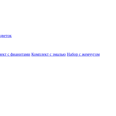
цветок
ект с фианитами
Комплект с эмалью
Набор с жемчугом