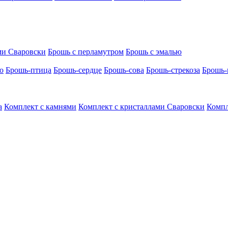
ми Сваровски
Брошь с перламутром
Брошь с эмалью
о
Брошь-птица
Брошь-сердце
Брошь-сова
Брошь-стрекоза
Брошь-
а
Комплект с камнями
Комплект с кристаллами Сваровски
Компл