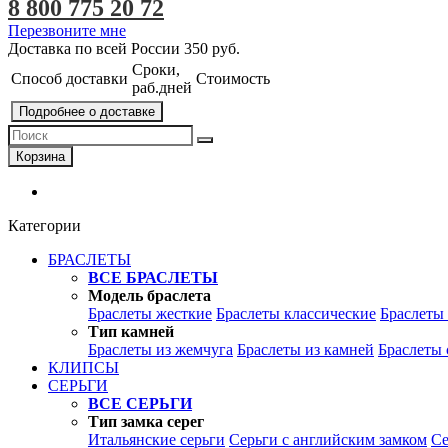
8 800 775 20 72
Перезвоните мне
Доставка по всей России
350 руб.
Сроки,
Способ доставки
Стоимость
раб.дней
Подробнее о доставке
Корзина
Категории
БРАСЛЕТЫ
ВСЕ БРАСЛЕТЫ
Модель браслета
Браслеты жесткие
Браслеты классические
Браслеты
Тип камней
Браслеты из жемчуга
Браслеты из камней
Браслеты 
КЛИПСЫ
СЕРЬГИ
ВСЕ СЕРЬГИ
Тип замка серег
Итальянские серьги
Серьги с английским замком
Се