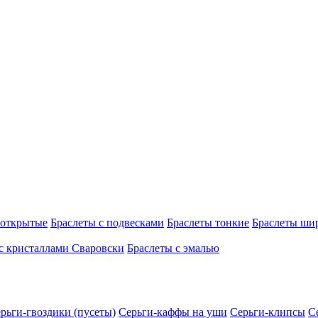
 открытые
Браслеты с подвесками
Браслеты тонкие
Браслеты ши
с кристаллами Сваровски
Браслеты с эмалью
рьги-гвоздики (пусеты)
Серьги-каффы на уши
Серьги-клипсы
С