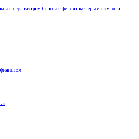
рьги с перламутром
Серьги с фианитом
Серьги с эмалью
 фианитом
лью