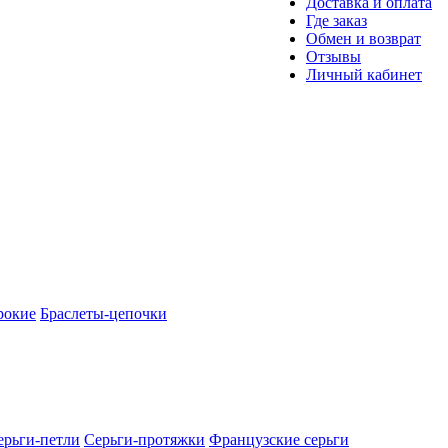
Доставка и оплата
Где заказ
Обмен и возврат
Отзывы
Личный кабинет
рокие
Браслеты-цепочки
ерьги-петли
Серьги-протяжки
Французские серьги