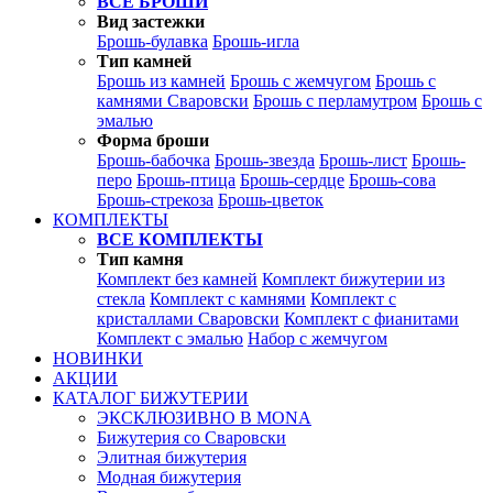
ВСЕ БРОШИ
Вид застежки
Брошь-булавка
Брошь-игла
Тип камней
Брошь из камней
Брошь с жемчугом
Брошь с
камнями Сваровски
Брошь с перламутром
Брошь с
эмалью
Форма броши
Брошь-бабочка
Брошь-звезда
Брошь-лист
Брошь-
перо
Брошь-птица
Брошь-сердце
Брошь-сова
Брошь-стрекоза
Брошь-цветок
КОМПЛЕКТЫ
ВСЕ КОМПЛЕКТЫ
Тип камня
Комплект без камней
Комплект бижутерии из
стекла
Комплект с камнями
Комплект с
кристаллами Сваровски
Комплект с фианитами
Комплект с эмалью
Набор с жемчугом
НОВИНКИ
АКЦИИ
КАТАЛОГ БИЖУТЕРИИ
ЭКСКЛЮЗИВНО В MONA
Бижутерия со Сваровски
Элитная бижутерия
Модная бижутерия