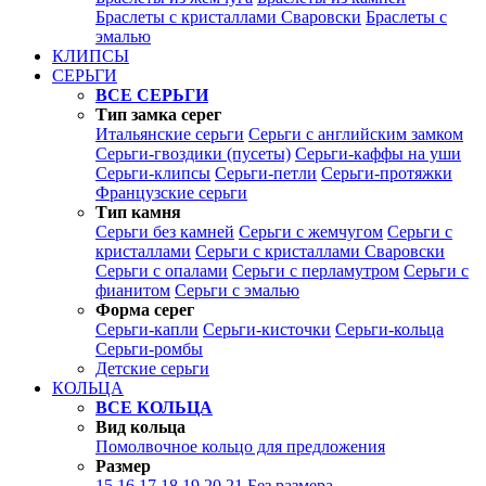
Браслеты с кристаллами Сваровски
Браслеты с
эмалью
КЛИПСЫ
СЕРЬГИ
ВСЕ СЕРЬГИ
Тип замка серег
Итальянские серьги
Серьги с английским замком
Серьги-гвоздики (пусеты)
Серьги-каффы на уши
Серьги-клипсы
Серьги-петли
Серьги-протяжки
Французские серьги
Тип камня
Серьги без камней
Серьги с жемчугом
Серьги с
кристаллами
Серьги с кристаллами Сваровски
Серьги с опалами
Серьги с перламутром
Серьги с
фианитом
Серьги с эмалью
Форма серег
Серьги-капли
Серьги-кисточки
Серьги-кольца
Серьги-ромбы
Детские серьги
КОЛЬЦА
ВСЕ КОЛЬЦА
Вид кольца
Помолвочное кольцо для предложения
Размер
15
16
17
18
19
20
21
Без размера