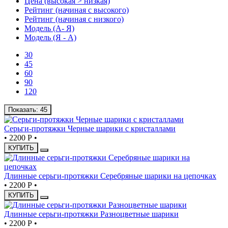
Цена (высокая > низкая)
Рейтинг (начиная с высокого)
Рейтинг (начиная с низкого)
Модель (А- Я)
Модель (Я - А)
30
45
60
90
120
Показать:
45
Серьги-протяжки Черные шарики с кристаллами
•
2200 Р
•
КУПИТЬ
Длинные серьги-протяжки Серебряные шарики на цепочках
•
2200 Р
•
КУПИТЬ
Длинные серьги-протяжки Разноцветные шарики
•
2200 Р
•