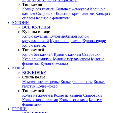
Тип камня
Кольца без камней
Кольца с жемчугом
Кольцо с
камнем Сваровски
Кольцо с кристаллами
Кольцо с
опалом
Кольцо с фианитом
КУЛОНЫ
ВСЕ КУЛОНЫ
Кулоны в виде
Кулон круглый
Кулон любимой
Кулон
мусульманский
Кулон с надписью
Кулон-сердце
Кулон-цветок
Тип камней
Кулон без камней
Кулон с камнем Сваровски
Кулон с камнями
Кулон с перламутром
Кулон с
фианитом
Кулон с эмалью
КОЛЬЕ
ВСЕ КОЛЬЕ
Стиль колье
Жемчужное ожерелье
Колье для невесты
Колье-
галстук
Колье-чокер
Тип камней
Колье из жемчуга
Колье из камней Сваровски
Колье с кристаллами
Колье с опалами
Колье с
фианитами
БРОШИ