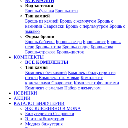
ВСЕ БРОШИ
Вид застежки
Брошь-булавка
Брошь-игла
Тип камней
Брошь из камней
Брошь с жемчугом
Брошь с
камнями Сваровски
Брошь с перламутром
Брошь с
эмалью
Форма броши
Брошь-бабочка
Брошь-звезда
Брошь-лист
Брошь-
перо
Брошь-птица
Брошь-сердце
Брошь-сова
Брошь-стрекоза
Брошь-цветок
КОМПЛЕКТЫ
ВСЕ КОМПЛЕКТЫ
Тип камня
Комплект без камней
Комплект бижутерии из
стекла
Комплект с камнями
Комплект с
кристаллами Сваровски
Комплект с фианитами
Комплект с эмалью
Набор с жемчугом
НОВИНКИ
АКЦИИ
КАТАЛОГ БИЖУТЕРИИ
ЭКСКЛЮЗИВНО В MONA
Бижутерия со Сваровски
Элитная бижутерия
Модная бижутерия