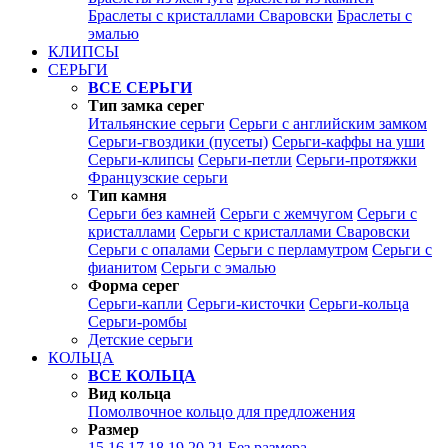
Браслеты с кристаллами Сваровски
Браслеты с
эмалью
КЛИПСЫ
СЕРЬГИ
ВСЕ СЕРЬГИ
Тип замка серег
Итальянские серьги
Серьги с английским замком
Серьги-гвоздики (пусеты)
Серьги-каффы на уши
Серьги-клипсы
Серьги-петли
Серьги-протяжки
Французские серьги
Тип камня
Серьги без камней
Серьги с жемчугом
Серьги с
кристаллами
Серьги с кристаллами Сваровски
Серьги с опалами
Серьги с перламутром
Серьги с
фианитом
Серьги с эмалью
Форма серег
Серьги-капли
Серьги-кисточки
Серьги-кольца
Серьги-ромбы
Детские серьги
КОЛЬЦА
ВСЕ КОЛЬЦА
Вид кольца
Помолвочное кольцо для предложения
Размер
15
16
17
18
19
20
21
Без размера