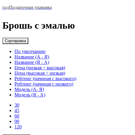
год
Подарочная упаковка
Брошь с эмалью
Сортировка
По умолчанию
Название (А - Я)
Название (Я - А)
Цена (низкая > высокая)
Цена (высокая > низкая)
Рейтинг (начиная с высокого)
Рейтинг (начиная с низкого)
Модель (А- Я)
Модель (Я - А)
30
45
60
90
120