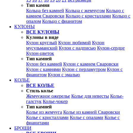
Тип камня
Кольца без камней
Кольца с жемчугом
Кольцо с
камнем Сваровски
Кольцо с кристаллами
Кольцо с
опалом
Кольцо с фианитом
КУЛОНЫ
ВСЕ КУЛОНЫ
Кулоны в виде
Кулон круглый
Кулон любимой
Кулон
мусульманский
Кулон с надписью
Кулон-сердце
Кулон-цветок
Тип камней
Кулон без камней
Кулон с камнем Сваровски
Кулон с камнями
Кулон с перламутром
Кулон с
фианитом
Кулон с эмалью
КОЛЬЕ
ВСЕ КОЛЬЕ
Стиль колье
Жемчужное ожерелье
Колье для невесты
Колье-
галстук
Колье-чокер
Тип камней
Колье из жемчуга
Колье из камней Сваровски
Колье с кристаллами
Колье с опалами
Колье с
фианитами
БРОШИ