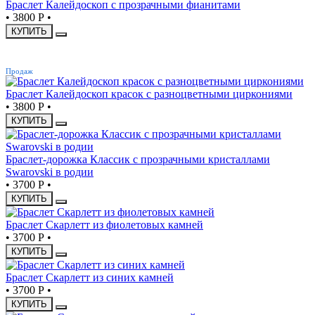
Браслет Калейдоскоп с прозрачными фианитами
•
3800 Р
•
КУПИТЬ
ХИТ
Продаж
Браслет Калейдоскоп красок с разноцветными циркониями
•
3800 Р
•
КУПИТЬ
Браслет-дорожка Классик с прозрачными кристаллами
Swarovski в родии
•
3700 Р
•
КУПИТЬ
Браслет Скарлетт из фиолетовых камней
•
3700 Р
•
КУПИТЬ
Браслет Скарлетт из синих камней
•
3700 Р
•
КУПИТЬ