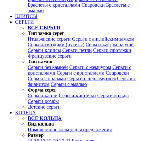
Браслеты с кристаллами Сваровски
Браслеты с
эмалью
КЛИПСЫ
СЕРЬГИ
ВСЕ СЕРЬГИ
Тип замка серег
Итальянские серьги
Серьги с английским замком
Серьги-гвоздики (пусеты)
Серьги-каффы на уши
Серьги-клипсы
Серьги-петли
Серьги-протяжки
Французские серьги
Тип камня
Серьги без камней
Серьги с жемчугом
Серьги с
кристаллами
Серьги с кристаллами Сваровски
Серьги с опалами
Серьги с перламутром
Серьги с
фианитом
Серьги с эмалью
Форма серег
Серьги-капли
Серьги-кисточки
Серьги-кольца
Серьги-ромбы
Детские серьги
КОЛЬЦА
ВСЕ КОЛЬЦА
Вид кольца
Помолвочное кольцо для предложения
Размер
15
16
17
18
19
20
21
Без размера