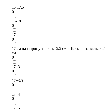
16-17,5
0
16-18
0
17
0
17 см на ширину запястья 5,5 см и 19 см на запястье 6,5
см
0
17+3
0
17+3,5
0
17+4
0
17+5