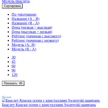
Модель браслета
Сортировка
По умолчанию
Название (А - Я)
Название (Я - А)
Цена (низкая > высокая)
Цена (высокая > низкая)
Рейтинг (начиная с высокого)
Рейтинг (начиная с низкого)
Модель (А- Я)
Модель (Я - А)
30
45
60
90
120
Показать:
45
ХИТ
Продаж
Браслет Краски осени с кристаллами Swarovski шампань