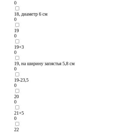
0
18, диаметр 6 см
0
19
0
19+3
0
19, на ширину запястья 5,8 см
0
19-23,5
0
20
0
21+5
0
22