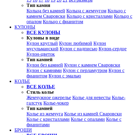
Тип камня
Кольца без камней
Кольца с жемчугом
Кольцо с
камнем Сваровски
Кольцо с кристаллами
Кольцо с
опалом
Кольцо с фианитом
КУЛОНЫ
ВСЕ КУЛОНЫ
Кулоны в виде
Кулон круглый
Кулон любимой
Кулон
мусульманский
Кулон с надписью
Кулон-сердце
Кулон-цветок
Тип камней
Кулон без камней
Кулон с камнем Сваровски
Кулон с камнями
Кулон с перламутром
Кулон с
фианитом
Кулон с эмалью
КОЛЬЕ
ВСЕ КОЛЬЕ
Стиль колье
Жемчужное ожерелье
Колье для невесты
Колье-
галстук
Колье-чокер
Тип камней
Колье из жемчуга
Колье из камней Сваровски
Колье с кристаллами
Колье с опалами
Колье с
фианитами
БРОШИ