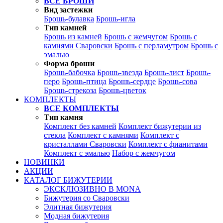
ВСЕ БРОШИ
Вид застежки
Брошь-булавка
Брошь-игла
Тип камней
Брошь из камней
Брошь с жемчугом
Брошь с
камнями Сваровски
Брошь с перламутром
Брошь с
эмалью
Форма броши
Брошь-бабочка
Брошь-звезда
Брошь-лист
Брошь-
перо
Брошь-птица
Брошь-сердце
Брошь-сова
Брошь-стрекоза
Брошь-цветок
КОМПЛЕКТЫ
ВСЕ КОМПЛЕКТЫ
Тип камня
Комплект без камней
Комплект бижутерии из
стекла
Комплект с камнями
Комплект с
кристаллами Сваровски
Комплект с фианитами
Комплект с эмалью
Набор с жемчугом
НОВИНКИ
АКЦИИ
КАТАЛОГ БИЖУТЕРИИ
ЭКСКЛЮЗИВНО В MONA
Бижутерия со Сваровски
Элитная бижутерия
Модная бижутерия