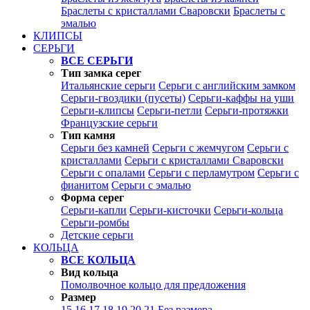
Браслеты с кристаллами Сваровски
Браслеты с
эмалью
КЛИПСЫ
СЕРЬГИ
ВСЕ СЕРЬГИ
Тип замка серег
Итальянские серьги
Серьги с английским замком
Серьги-гвоздики (пусеты)
Серьги-каффы на уши
Серьги-клипсы
Серьги-петли
Серьги-протяжки
Французские серьги
Тип камня
Серьги без камней
Серьги с жемчугом
Серьги с
кристаллами
Серьги с кристаллами Сваровски
Серьги с опалами
Серьги с перламутром
Серьги с
фианитом
Серьги с эмалью
Форма серег
Серьги-капли
Серьги-кисточки
Серьги-кольца
Серьги-ромбы
Детские серьги
КОЛЬЦА
ВСЕ КОЛЬЦА
Вид кольца
Помолвочное кольцо для предложения
Размер
15
16
17
18
19
20
21
Без размера