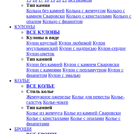
Тип камня
Кольца без камней
Кольца с жемчугом
Кольцо с
камнем Сваровски
Кольцо с кристаллами
Кольцо с
опалом
Кольцо с фианитом
КУЛОНЫ
ВСЕ КУЛОНЫ
Кулоны в виде
Кулон круглый
Кулон любимой
Кулон
мусульманский
Кулон с надписью
Кулон-сердце
Кулон-цветок
Тип камней
Кулон без камней
Кулон с камнем Сваровски
Кулон с камнями
Кулон с перламутром
Кулон с
фианитом
Кулон с эмалью
КОЛЬЕ
ВСЕ КОЛЬЕ
Стиль колье
Жемчужное ожерелье
Колье для невесты
Колье-
галстук
Колье-чокер
Тип камней
Колье из жемчуга
Колье из камней Сваровски
Колье с кристаллами
Колье с опалами
Колье с
фианитами
БРОШИ