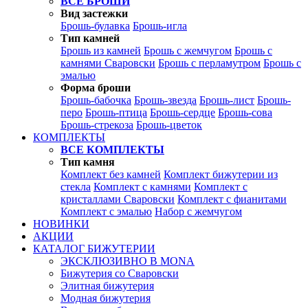
ВСЕ БРОШИ
Вид застежки
Брошь-булавка
Брошь-игла
Тип камней
Брошь из камней
Брошь с жемчугом
Брошь с
камнями Сваровски
Брошь с перламутром
Брошь с
эмалью
Форма броши
Брошь-бабочка
Брошь-звезда
Брошь-лист
Брошь-
перо
Брошь-птица
Брошь-сердце
Брошь-сова
Брошь-стрекоза
Брошь-цветок
КОМПЛЕКТЫ
ВСЕ КОМПЛЕКТЫ
Тип камня
Комплект без камней
Комплект бижутерии из
стекла
Комплект с камнями
Комплект с
кристаллами Сваровски
Комплект с фианитами
Комплект с эмалью
Набор с жемчугом
НОВИНКИ
АКЦИИ
КАТАЛОГ БИЖУТЕРИИ
ЭКСКЛЮЗИВНО В MONA
Бижутерия со Сваровски
Элитная бижутерия
Модная бижутерия