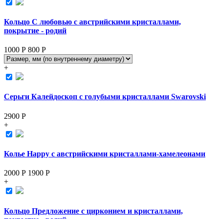
Кольцо С любовью с австрийскими кристаллами,
покрытие - родий
1000 Р
800
Р
+
Серьги Калейдоскоп с голубыми кристаллами Swarovski
2900
Р
+
Колье Happy с австрийскими кристаллами-хамелеонами
2000 Р
1900
Р
+
Кольцо Предложение с цирконием и кристаллами,