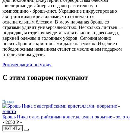
Для поклонниц бижутерии с серебристым блеском
ювелирные дизайнеры создали растительную
композицию - брошь-лист. Украшение инкрустировано
австрийскими кристаллами, что отличаются
ослепительным блеском. В меру нарядная брошь со
стразами удивит универсальностью. Несколько листьев –
подходящая отделочная деталь для офисного дресс-кода,
верхней одежды и головных уборов. Сегодня модно
носить броши с кристаллами даже на сумках. Изделие с
победоносным названием станет символичным подарком
и талисманом удачи.
Рекомендации по уходу
С этим товаром покупают
ХИТ
Продаж
Брошь Ника с австрийскими кристаллами, покрытие - золото
•
2650 Р
•
КУПИТЬ