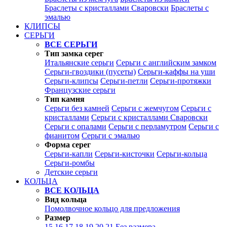
Браслеты с кристаллами Сваровски
Браслеты с
эмалью
КЛИПСЫ
СЕРЬГИ
ВСЕ СЕРЬГИ
Тип замка серег
Итальянские серьги
Серьги с английским замком
Серьги-гвоздики (пусеты)
Серьги-каффы на уши
Серьги-клипсы
Серьги-петли
Серьги-протяжки
Французские серьги
Тип камня
Серьги без камней
Серьги с жемчугом
Серьги с
кристаллами
Серьги с кристаллами Сваровски
Серьги с опалами
Серьги с перламутром
Серьги с
фианитом
Серьги с эмалью
Форма серег
Серьги-капли
Серьги-кисточки
Серьги-кольца
Серьги-ромбы
Детские серьги
КОЛЬЦА
ВСЕ КОЛЬЦА
Вид кольца
Помолвочное кольцо для предложения
Размер
15
16
17
18
19
20
21
Без размера