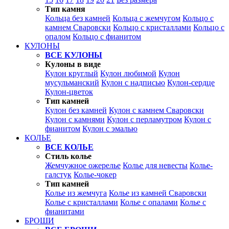
Тип камня
Кольца без камней
Кольца с жемчугом
Кольцо с
камнем Сваровски
Кольцо с кристаллами
Кольцо с
опалом
Кольцо с фианитом
КУЛОНЫ
ВСЕ КУЛОНЫ
Кулоны в виде
Кулон круглый
Кулон любимой
Кулон
мусульманский
Кулон с надписью
Кулон-сердце
Кулон-цветок
Тип камней
Кулон без камней
Кулон с камнем Сваровски
Кулон с камнями
Кулон с перламутром
Кулон с
фианитом
Кулон с эмалью
КОЛЬЕ
ВСЕ КОЛЬЕ
Стиль колье
Жемчужное ожерелье
Колье для невесты
Колье-
галстук
Колье-чокер
Тип камней
Колье из жемчуга
Колье из камней Сваровски
Колье с кристаллами
Колье с опалами
Колье с
фианитами
БРОШИ