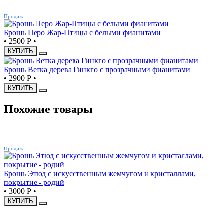
ХИТ
Продаж
Брошь Перо Жар-Птицы с белыми фианитами
•
2500 Р
•
КУПИТЬ
Брошь Ветка дерева Гинкго с прозрачными фианитами
•
2900 Р
•
КУПИТЬ
Похожие товары
ХИТ
Продаж
Брошь Этюд с искусственным жемчугом и кристаллами,
покрытие - родий
•
3000 Р
•
КУПИТЬ
ХИТ