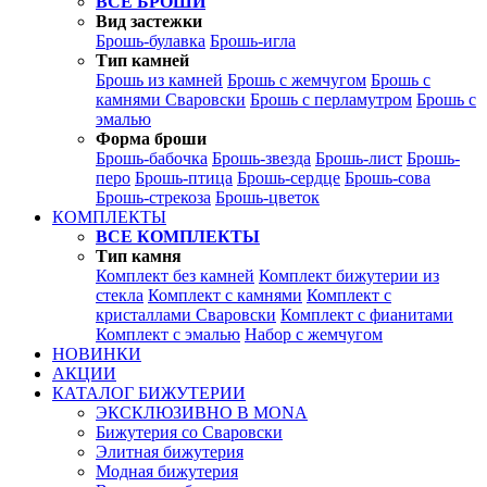
ВСЕ БРОШИ
Вид застежки
Брошь-булавка
Брошь-игла
Тип камней
Брошь из камней
Брошь с жемчугом
Брошь с
камнями Сваровски
Брошь с перламутром
Брошь с
эмалью
Форма броши
Брошь-бабочка
Брошь-звезда
Брошь-лист
Брошь-
перо
Брошь-птица
Брошь-сердце
Брошь-сова
Брошь-стрекоза
Брошь-цветок
КОМПЛЕКТЫ
ВСЕ КОМПЛЕКТЫ
Тип камня
Комплект без камней
Комплект бижутерии из
стекла
Комплект с камнями
Комплект с
кристаллами Сваровски
Комплект с фианитами
Комплект с эмалью
Набор с жемчугом
НОВИНКИ
АКЦИИ
КАТАЛОГ БИЖУТЕРИИ
ЭКСКЛЮЗИВНО В MONA
Бижутерия со Сваровски
Элитная бижутерия
Модная бижутерия