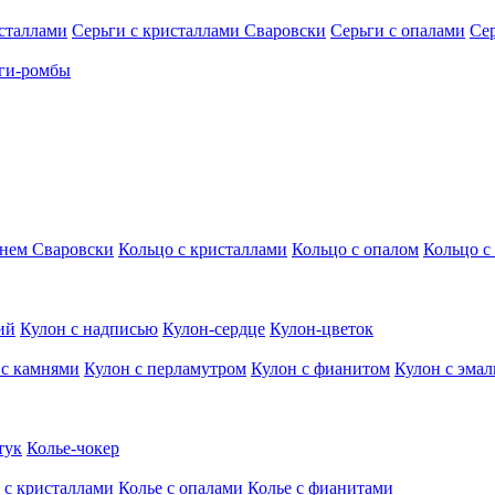
исталлами
Серьги с кристаллами Сваровски
Серьги с опалами
Се
ги-ромбы
мнем Сваровски
Кольцо с кристаллами
Кольцо с опалом
Кольцо с
ий
Кулон с надписью
Кулон-сердце
Кулон-цветок
 с камнями
Кулон с перламутром
Кулон с фианитом
Кулон с эма
тук
Колье-чокер
 с кристаллами
Колье с опалами
Колье с фианитами