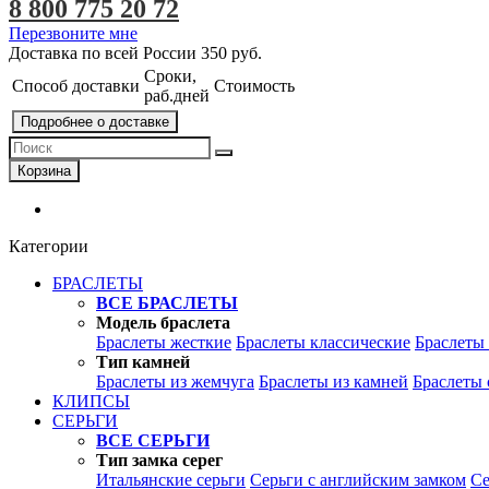
8 800 775 20 72
Перезвоните мне
Доставка по всей России
350 руб.
Сроки,
Способ доставки
Стоимость
раб.дней
Подробнее о доставке
Корзина
Категории
БРАСЛЕТЫ
ВСЕ БРАСЛЕТЫ
Модель браслета
Браслеты жесткие
Браслеты классические
Браслеты
Тип камней
Браслеты из жемчуга
Браслеты из камней
Браслеты 
КЛИПСЫ
СЕРЬГИ
ВСЕ СЕРЬГИ
Тип замка серег
Итальянские серьги
Серьги с английским замком
Се