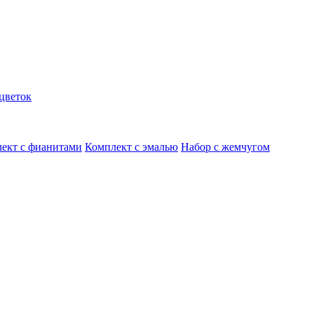
цветок
ект с фианитами
Комплект с эмалью
Набор с жемчугом