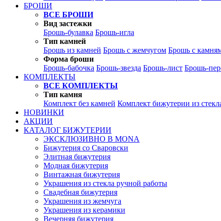
БРОШИ
ВСЕ БРОШИ
Вид застежки
Брошь-булавка
Брошь-игла
Тип камней
Брошь из камней
Брошь с жемчугом
Брошь с камня
Форма броши
Брошь-бабочка
Брошь-звезда
Брошь-лист
Брошь-пер
КОМПЛЕКТЫ
ВСЕ КОМПЛЕКТЫ
Тип камня
Комплект без камней
Комплект бижутерии из стекл
НОВИНКИ
АКЦИИ
КАТАЛОГ БИЖУТЕРИИ
ЭКСКЛЮЗИВНО В MONA
Бижутерия со Сваровски
Элитная бижутерия
Модная бижутерия
Винтажная бижутерия
Украшения из стекла ручной работы
Свадебная бижутерия
Украшения из жемчуга
Украшения из керамики
Вечерняя бижутерия