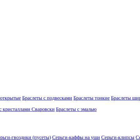
 открытые
Браслеты с подвесками
Браслеты тонкие
Браслеты ши
с кристаллами Сваровски
Браслеты с эмалью
рьги-гвоздики (пусеты)
Серьги-каффы на уши
Серьги-клипсы
С