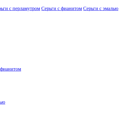
рьги с перламутром
Серьги с фианитом
Серьги с эмалью
 фианитом
лью