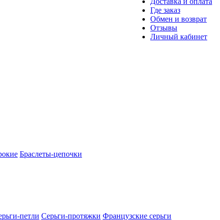
Доставка и оплата
Где заказ
Обмен и возврат
Отзывы
Личный кабинет
рокие
Браслеты-цепочки
ерьги-петли
Серьги-протяжки
Французские серьги