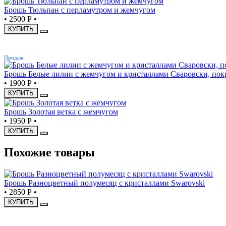
Брошь Тюльпан с перламутром и жемчугом
•
2500 Р
•
КУПИТЬ
ХИТ
Продаж
Брошь Белые лилии с жемчугом и кристаллами Сваровски, по
•
1900 Р
•
КУПИТЬ
Брошь Золотая ветка с жемчугом
•
1950 Р
•
КУПИТЬ
Похожие товары
Брошь Разноцветный полумесяц с кристаллами Swarovski
•
2850 Р
•
КУПИТЬ
ХИТ