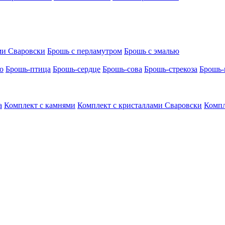
ми Сваровски
Брошь с перламутром
Брошь с эмалью
о
Брошь-птица
Брошь-сердце
Брошь-сова
Брошь-стрекоза
Брошь-
а
Комплект с камнями
Комплект с кристаллами Сваровски
Компл