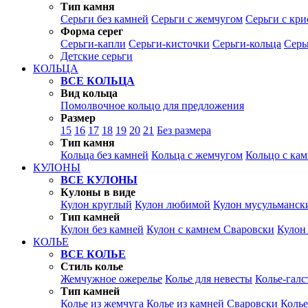
Тип камня
Серьги без камней
Серьги с жемчугом
Серьги с кр
Форма серег
Серьги-капли
Серьги-кисточки
Серьги-кольца
Серь
Детские серьги
КОЛЬЦА
ВСЕ КОЛЬЦА
Вид кольца
Помолвочное кольцо для предложения
Размер
15
16
17
18
19
20
21
Без размера
Тип камня
Кольца без камней
Кольца с жемчугом
Кольцо с ка
КУЛОНЫ
ВСЕ КУЛОНЫ
Кулоны в виде
Кулон круглый
Кулон любимой
Кулон мусульманск
Тип камней
Кулон без камней
Кулон с камнем Сваровски
Кулон
КОЛЬЕ
ВСЕ КОЛЬЕ
Стиль колье
Жемчужное ожерелье
Колье для невесты
Колье-галс
Тип камней
Колье из жемчуга
Колье из камней Сваровски
Колье