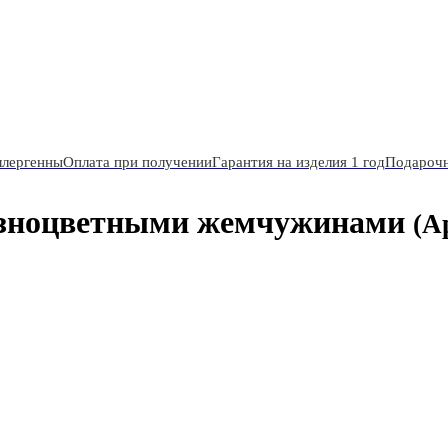
ллергенны
Оплата при получении
Гарантия на изделия 1 год
Подарочн
азноцветными жемчужинами
(А