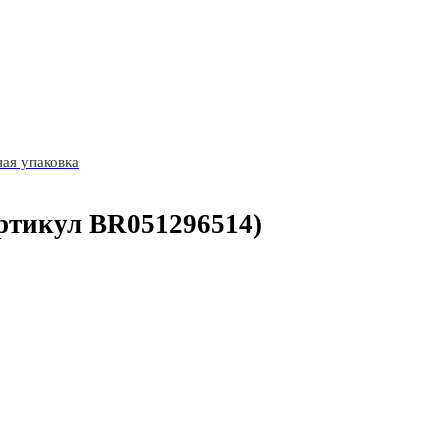
ая упаковка
ртикул BR051296514)