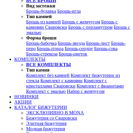
ВСЕ БРОШИ
Вид застежки
Брошь-булавка
Брошь-игла
Тип камней
Брошь из камней
Брошь с жемчугом
Брошь с
камнями Сваровски
Брошь с перламутром
Брошь с
эмалью
Форма броши
Брошь-бабочка
Брошь-звезда
Брошь-лист
Брошь-
перо
Брошь-птица
Брошь-сердце
Брошь-сова
Брошь-стрекоза
Брошь-цветок
КОМПЛЕКТЫ
ВСЕ КОМПЛЕКТЫ
Тип камня
Комплект без камней
Комплект бижутерии из
стекла
Комплект с камнями
Комплект с
кристаллами Сваровски
Комплект с фианитами
Комплект с эмалью
Набор с жемчугом
НОВИНКИ
АКЦИИ
КАТАЛОГ БИЖУТЕРИИ
ЭКСКЛЮЗИВНО В MONA
Бижутерия со Сваровски
Элитная бижутерия
Модная бижутерия