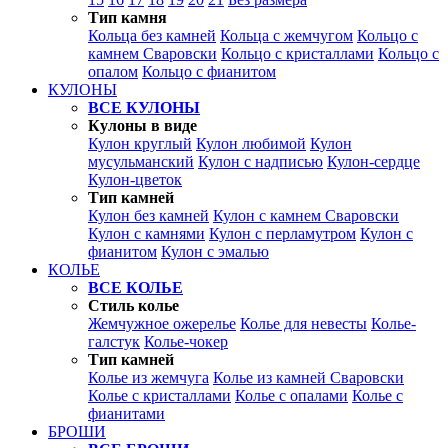
Тип камня
Кольца без камней
Кольца с жемчугом
Кольцо с
камнем Сваровски
Кольцо с кристаллами
Кольцо с
опалом
Кольцо с фианитом
КУЛОНЫ
ВСЕ КУЛОНЫ
Кулоны в виде
Кулон круглый
Кулон любимой
Кулон
мусульманский
Кулон с надписью
Кулон-сердце
Кулон-цветок
Тип камней
Кулон без камней
Кулон с камнем Сваровски
Кулон с камнями
Кулон с перламутром
Кулон с
фианитом
Кулон с эмалью
КОЛЬЕ
ВСЕ КОЛЬЕ
Стиль колье
Жемчужное ожерелье
Колье для невесты
Колье-
галстук
Колье-чокер
Тип камней
Колье из жемчуга
Колье из камней Сваровски
Колье с кристаллами
Колье с опалами
Колье с
фианитами
БРОШИ