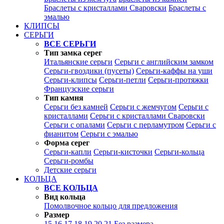
Браслеты с кристаллами Сваровски
Браслеты с
эмалью
КЛИПСЫ
СЕРЬГИ
ВСЕ СЕРЬГИ
Тип замка серег
Итальянские серьги
Серьги с английским замком
Серьги-гвоздики (пусеты)
Серьги-каффы на уши
Серьги-клипсы
Серьги-петли
Серьги-протяжки
Французские серьги
Тип камня
Серьги без камней
Серьги с жемчугом
Серьги с
кристаллами
Серьги с кристаллами Сваровски
Серьги с опалами
Серьги с перламутром
Серьги с
фианитом
Серьги с эмалью
Форма серег
Серьги-капли
Серьги-кисточки
Серьги-кольца
Серьги-ромбы
Детские серьги
КОЛЬЦА
ВСЕ КОЛЬЦА
Вид кольца
Помолвочное кольцо для предложения
Размер
15
16
17
18
19
20
21
Без размера