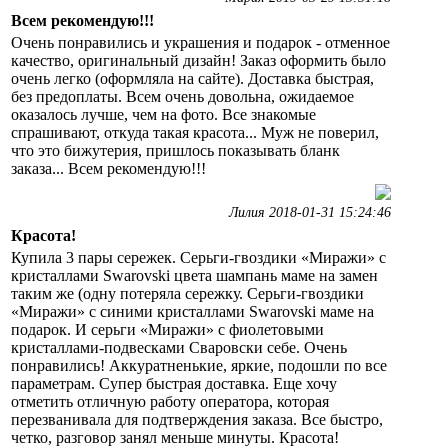
Всем рекомендую!!!
Очень понравились и украшения и подарок - отменное
качество, оригинальный дизайн! Заказ оформить было
очень легко (оформляла на сайте). Доставка быстрая,
без предоплаты. Всем очень довольна, ожидаемое
оказалось лучше, чем на фото. Все знакомые
спрашивают, откуда такая красота... Муж не поверил,
что это бижутерия, пришлось показывать бланк
заказа... Всем рекомендую!!!
Лилия 2018-01-31 15:24:46
Красота!
Купила 3 пары сережек. Серьги-гвоздики «Миражи» с
кристаллами Swarovski цвета шампань маме на замен
таким же (одну потеряла сережку. Серьги-гвоздики
«Миражи» с синими кристаллами Swarovski маме на
подарок. И серьги «Миражи» с фиолетовыми
кристаллами-подвесками Сваровски себе. Очень
понравились! Аккуратненькие, яркие, подошли по все
параметрам. Супер быстрая доставка. Еще хочу
отметить отличную работу оператора, которая
перезванивала для подтверждения заказа. Все быстро,
четко, разговор занял меньше минуты. Красота!