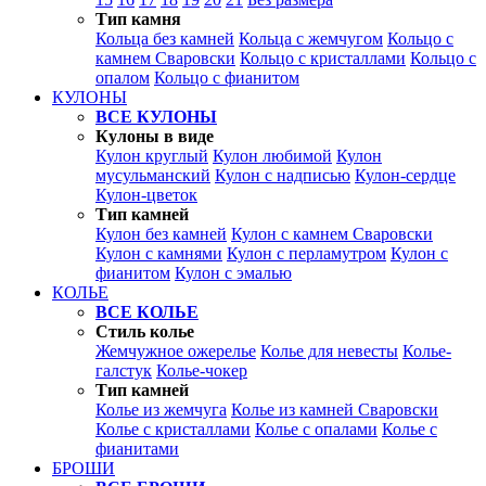
Тип камня
Кольца без камней
Кольца с жемчугом
Кольцо с
камнем Сваровски
Кольцо с кристаллами
Кольцо с
опалом
Кольцо с фианитом
КУЛОНЫ
ВСЕ КУЛОНЫ
Кулоны в виде
Кулон круглый
Кулон любимой
Кулон
мусульманский
Кулон с надписью
Кулон-сердце
Кулон-цветок
Тип камней
Кулон без камней
Кулон с камнем Сваровски
Кулон с камнями
Кулон с перламутром
Кулон с
фианитом
Кулон с эмалью
КОЛЬЕ
ВСЕ КОЛЬЕ
Стиль колье
Жемчужное ожерелье
Колье для невесты
Колье-
галстук
Колье-чокер
Тип камней
Колье из жемчуга
Колье из камней Сваровски
Колье с кристаллами
Колье с опалами
Колье с
фианитами
БРОШИ