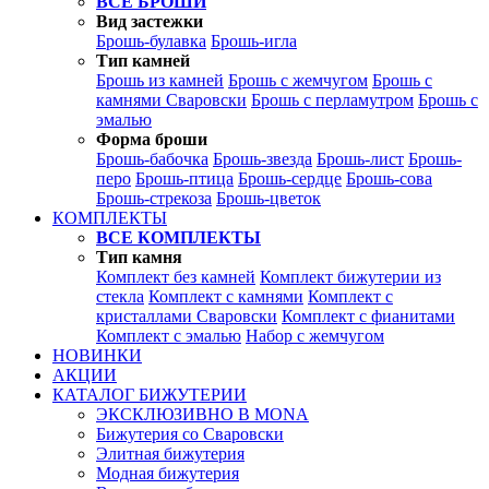
ВСЕ БРОШИ
Вид застежки
Брошь-булавка
Брошь-игла
Тип камней
Брошь из камней
Брошь с жемчугом
Брошь с
камнями Сваровски
Брошь с перламутром
Брошь с
эмалью
Форма броши
Брошь-бабочка
Брошь-звезда
Брошь-лист
Брошь-
перо
Брошь-птица
Брошь-сердце
Брошь-сова
Брошь-стрекоза
Брошь-цветок
КОМПЛЕКТЫ
ВСЕ КОМПЛЕКТЫ
Тип камня
Комплект без камней
Комплект бижутерии из
стекла
Комплект с камнями
Комплект с
кристаллами Сваровски
Комплект с фианитами
Комплект с эмалью
Набор с жемчугом
НОВИНКИ
АКЦИИ
КАТАЛОГ БИЖУТЕРИИ
ЭКСКЛЮЗИВНО В MONA
Бижутерия со Сваровски
Элитная бижутерия
Модная бижутерия