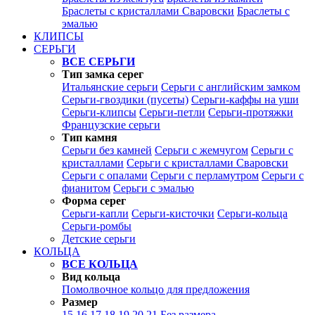
Браслеты с кристаллами Сваровски
Браслеты с
эмалью
КЛИПСЫ
СЕРЬГИ
ВСЕ СЕРЬГИ
Тип замка серег
Итальянские серьги
Серьги с английским замком
Серьги-гвоздики (пусеты)
Серьги-каффы на уши
Серьги-клипсы
Серьги-петли
Серьги-протяжки
Французские серьги
Тип камня
Серьги без камней
Серьги с жемчугом
Серьги с
кристаллами
Серьги с кристаллами Сваровски
Серьги с опалами
Серьги с перламутром
Серьги с
фианитом
Серьги с эмалью
Форма серег
Серьги-капли
Серьги-кисточки
Серьги-кольца
Серьги-ромбы
Детские серьги
КОЛЬЦА
ВСЕ КОЛЬЦА
Вид кольца
Помолвочное кольцо для предложения
Размер
15
16
17
18
19
20
21
Без размера