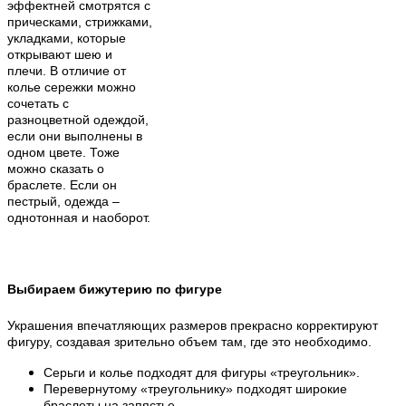
эффектней смотрятся с
прическами, стрижками,
укладками, которые
открывают шею и
плечи. В отличие от
колье сережки можно
сочетать с
разноцветной одеждой,
если они выполнены в
одном цвете. Тоже
можно сказать о
браслете. Если он
пестрый, одежда –
однотонная и наоборот.
Выбираем бижутерию по фигуре
Украшения впечатляющих размеров прекрасно корректируют
фигуру, создавая зрительно объем там, где это необходимо.
Серьги и колье подходят для фигуры «треугольник».
Перевернутому «треугольнику» подходят широкие
браслеты на запястье.