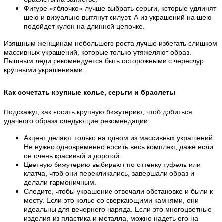
Фигуре «яблочко» лучше выбрать серьги, которые удлинят
шею и визуально вытянут силуэт. А из украшений на шею
подойдет кулон на длинной цепочке.
Изящным женщинам небольшого роста лучше избегать слишком
массивных украшений, которые только утяжеляют образ.
Пышным леди рекомендуется быть осторожными с чересчур
крупными украшениями.
Как сочетать крупные колье, серьги и браслеты
Подскажут, как носить крупную бижутерию, чтоб добиться
удачного образа следующие рекомендации:
Акцент делают только на одном из массивных украшений.
Не нужно одновременно носить весь комплект, даже если
он очень красивый и дорогой.
Цветную бижутерию выбирают по оттенку туфель или
клатча, чтоб они перекликались, завершали образ и
делали гармоничным.
Следите, чтобы украшение отвечали обстановке и были к
месту. Если это колье со сверкающими камнями, они
идеальны для вечернего наряда. Если это многоцветные
изделия из пластика и металла, можно надеть его на