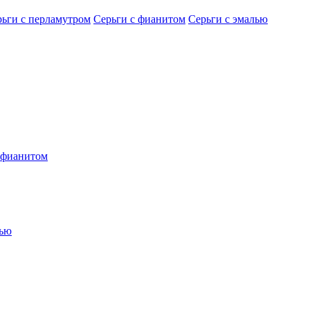
рьги с перламутром
Серьги с фианитом
Серьги с эмалью
 фианитом
лью