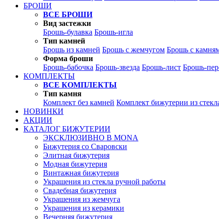
БРОШИ
ВСЕ БРОШИ
Вид застежки
Брошь-булавка
Брошь-игла
Тип камней
Брошь из камней
Брошь с жемчугом
Брошь с камня
Форма броши
Брошь-бабочка
Брошь-звезда
Брошь-лист
Брошь-пер
КОМПЛЕКТЫ
ВСЕ КОМПЛЕКТЫ
Тип камня
Комплект без камней
Комплект бижутерии из стекл
НОВИНКИ
АКЦИИ
КАТАЛОГ БИЖУТЕРИИ
ЭКСКЛЮЗИВНО В MONA
Бижутерия со Сваровски
Элитная бижутерия
Модная бижутерия
Винтажная бижутерия
Украшения из стекла ручной работы
Свадебная бижутерия
Украшения из жемчуга
Украшения из керамики
Вечерняя бижутерия