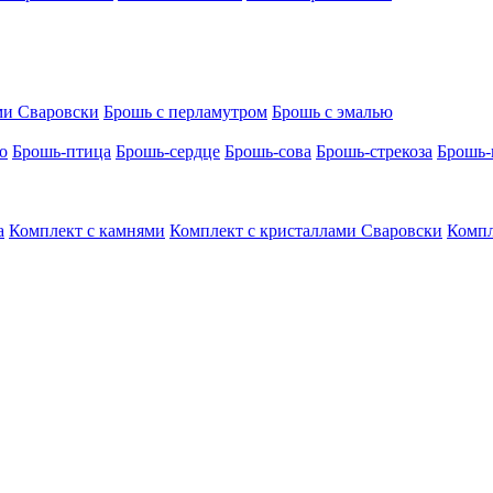
ми Сваровски
Брошь с перламутром
Брошь с эмалью
о
Брошь-птица
Брошь-сердце
Брошь-сова
Брошь-стрекоза
Брошь-
а
Комплект с камнями
Комплект с кристаллами Сваровски
Компл