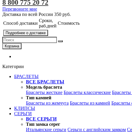
8 800 775 20 72
Перезвоните мне
Доставка по всей России
350 руб.
Сроки,
Способ доставки
Стоимость
раб.дней
Подробнее о доставке
Корзина
Категории
БРАСЛЕТЫ
ВСЕ БРАСЛЕТЫ
Модель браслета
Браслеты жесткие
Браслеты классические
Браслеты
Тип камней
Браслеты из жемчуга
Браслеты из камней
Браслеты 
КЛИПСЫ
СЕРЬГИ
ВСЕ СЕРЬГИ
Тип замка серег
Итальянские серьги
Серьги с английским замком
Се