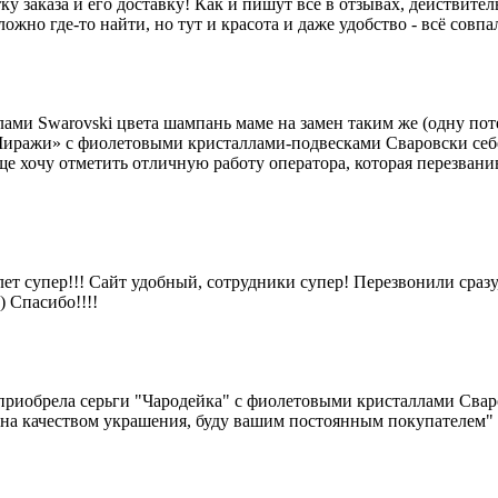
 заказа и его доставку! Как и пишут все в отзывах, действитель
жно где-то найти, но тут и красота и даже удобство - всё совпа
ами Swarovski цвета шампань маме на замен таким же (одну по
«Миражи» с фиолетовыми кристаллами-подвесками Сваровски себ
ще хочу отметить отличную работу оператора, которая перезванив
ет супер!!! Сайт удобный, сотрудники супер! Перезвонили сразу
) Спасибо!!!!
приобрела серьги "Чародейка" с фиолетовыми кристаллами Свар
льна качеством украшения, буду вашим постоянным покупателем"