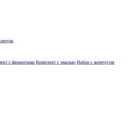
цветок
ект с фианитами
Комплект с эмалью
Набор с жемчугом