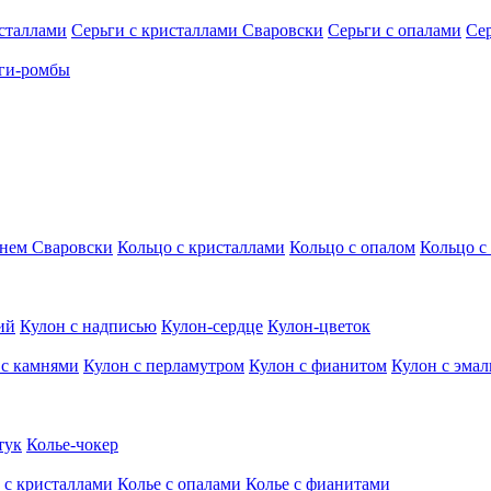
исталлами
Серьги с кристаллами Сваровски
Серьги с опалами
Се
ги-ромбы
мнем Сваровски
Кольцо с кристаллами
Кольцо с опалом
Кольцо с
ий
Кулон с надписью
Кулон-сердце
Кулон-цветок
 с камнями
Кулон с перламутром
Кулон с фианитом
Кулон с эма
тук
Колье-чокер
 с кристаллами
Колье с опалами
Колье с фианитами