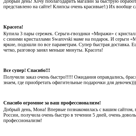
Добрый день! Хочу поблагодарить магазин за быструю обработку
представлено на сайте! Клипсы очень красивые!:) Их вообще сло
Красота!
Купила 3 пары сережек. Серьги-гвоздики «Миражи» с кристалл
с синими кристаллами Swarovski маме на подарок. И серьги 
яркие, подошли по все параметрам. Супер быстрая доставка. Е
четко, разговор занял меньше минуты. Красота!
Все супер! Спасибо!!!
Получили заказ очень быстро!!!!! Ожидания оправдались, брасл
знаем, где приобретать офигительные подарочки для девочек)))
Спасибо огромное за ваш профессионализм!
Добрый день, Мона! Впервые познакомилась с вашим сайтом, 
России, получила очень быстро в течении 5 дней, очень дово
профессионализм!