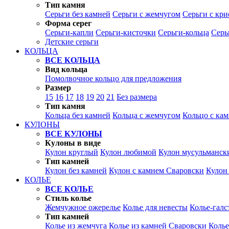
Тип камня
Серьги без камней
Серьги с жемчугом
Серьги с кр
Форма серег
Серьги-капли
Серьги-кисточки
Серьги-кольца
Серь
Детские серьги
КОЛЬЦА
ВСЕ КОЛЬЦА
Вид кольца
Помолвочное кольцо для предложения
Размер
15
16
17
18
19
20
21
Без размера
Тип камня
Кольца без камней
Кольца с жемчугом
Кольцо с ка
КУЛОНЫ
ВСЕ КУЛОНЫ
Кулоны в виде
Кулон круглый
Кулон любимой
Кулон мусульманск
Тип камней
Кулон без камней
Кулон с камнем Сваровски
Кулон
КОЛЬЕ
ВСЕ КОЛЬЕ
Стиль колье
Жемчужное ожерелье
Колье для невесты
Колье-галс
Тип камней
Колье из жемчуга
Колье из камней Сваровски
Колье