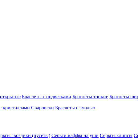
 открытые
Браслеты с подвесками
Браслеты тонкие
Браслеты ши
с кристаллами Сваровски
Браслеты с эмалью
рьги-гвоздики (пусеты)
Серьги-каффы на уши
Серьги-клипсы
С