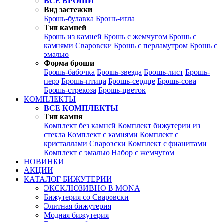
ВСЕ БРОШИ
Вид застежки
Брошь-булавка
Брошь-игла
Тип камней
Брошь из камней
Брошь с жемчугом
Брошь с
камнями Сваровски
Брошь с перламутром
Брошь с
эмалью
Форма броши
Брошь-бабочка
Брошь-звезда
Брошь-лист
Брошь-
перо
Брошь-птица
Брошь-сердце
Брошь-сова
Брошь-стрекоза
Брошь-цветок
КОМПЛЕКТЫ
ВСЕ КОМПЛЕКТЫ
Тип камня
Комплект без камней
Комплект бижутерии из
стекла
Комплект с камнями
Комплект с
кристаллами Сваровски
Комплект с фианитами
Комплект с эмалью
Набор с жемчугом
НОВИНКИ
АКЦИИ
КАТАЛОГ БИЖУТЕРИИ
ЭКСКЛЮЗИВНО В MONA
Бижутерия со Сваровски
Элитная бижутерия
Модная бижутерия