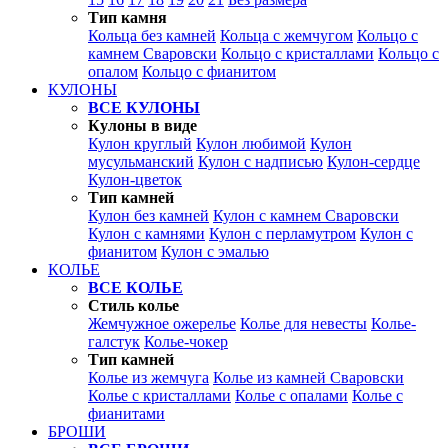
Тип камня
Кольца без камней
Кольца с жемчугом
Кольцо с
камнем Сваровски
Кольцо с кристаллами
Кольцо с
опалом
Кольцо с фианитом
КУЛОНЫ
ВСЕ КУЛОНЫ
Кулоны в виде
Кулон круглый
Кулон любимой
Кулон
мусульманский
Кулон с надписью
Кулон-сердце
Кулон-цветок
Тип камней
Кулон без камней
Кулон с камнем Сваровски
Кулон с камнями
Кулон с перламутром
Кулон с
фианитом
Кулон с эмалью
КОЛЬЕ
ВСЕ КОЛЬЕ
Стиль колье
Жемчужное ожерелье
Колье для невесты
Колье-
галстук
Колье-чокер
Тип камней
Колье из жемчуга
Колье из камней Сваровски
Колье с кристаллами
Колье с опалами
Колье с
фианитами
БРОШИ