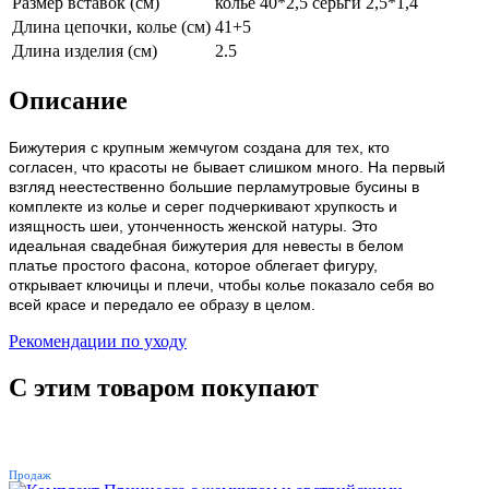
Размер вставок (см)
колье 40*2,5 серьги 2,5*1,4
Длина цепочки, колье (см)
41+5
Длина изделия (см)
2.5
Описание
Бижутерия с крупным жемчугом создана для тех, кто 
согласен, что красоты не бывает слишком много. На первый 
взгляд неестественно большие перламутровые бусины в 
комплекте из колье и серег подчеркивают хрупкость и 
изящность шеи, утонченность женской натуры. Это 
идеальная свадебная бижутерия для невесты в белом 
платье простого фасона, которое облегает фигуру, 
открывает ключицы и плечи, чтобы колье показало себя во 
всей красе и передало ее образу в целом. 
Рекомендации по уходу
С этим товаром покупают
ХИТ
Продаж