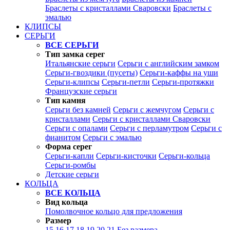
Браслеты с кристаллами Сваровски
Браслеты с
эмалью
КЛИПСЫ
СЕРЬГИ
ВСЕ СЕРЬГИ
Тип замка серег
Итальянские серьги
Серьги с английским замком
Серьги-гвоздики (пусеты)
Серьги-каффы на уши
Серьги-клипсы
Серьги-петли
Серьги-протяжки
Французские серьги
Тип камня
Серьги без камней
Серьги с жемчугом
Серьги с
кристаллами
Серьги с кристаллами Сваровски
Серьги с опалами
Серьги с перламутром
Серьги с
фианитом
Серьги с эмалью
Форма серег
Серьги-капли
Серьги-кисточки
Серьги-кольца
Серьги-ромбы
Детские серьги
КОЛЬЦА
ВСЕ КОЛЬЦА
Вид кольца
Помолвочное кольцо для предложения
Размер
15
16
17
18
19
20
21
Без размера