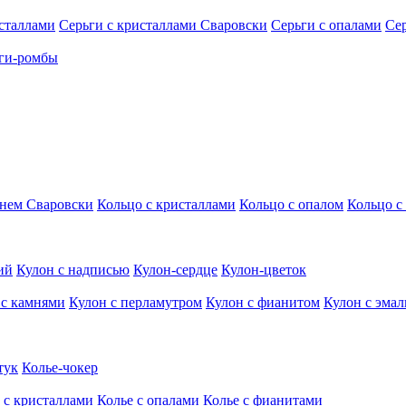
исталлами
Серьги с кристаллами Сваровски
Серьги с опалами
Се
ги-ромбы
мнем Сваровски
Кольцо с кристаллами
Кольцо с опалом
Кольцо с
ий
Кулон с надписью
Кулон-сердце
Кулон-цветок
 с камнями
Кулон с перламутром
Кулон с фианитом
Кулон с эма
тук
Колье-чокер
 с кристаллами
Колье с опалами
Колье с фианитами