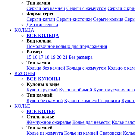
Тип камня
Серьги без камней
Серьги с жемчугом
Серьги с кр
Форма серег
Серьги-капли
Серьги-кисточки
Серьги-кольца
Серь
Детские серьги
КОЛЬЦА
ВСЕ КОЛЬЦА
Вид кольца
Помолвочное кольцо для предложения
Размер
15
16
17
18
19
20
21
Без размера
Тип камня
Кольца без камней
Кольца с жемчугом
Кольцо с ка
КУЛОНЫ
ВСЕ КУЛОНЫ
Кулоны в виде
Кулон круглый
Кулон любимой
Кулон мусульманск
Тип камней
Кулон без камней
Кулон с камнем Сваровски
Кулон
КОЛЬЕ
ВСЕ КОЛЬЕ
Стиль колье
Жемчужное ожерелье
Колье для невесты
Колье-галс
Тип камней
Колье из жемчуга
Колье из камней Сваровски
Колье