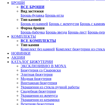
БРОШИ
ВСЕ БРОШИ
Вид застежки
Брошь-булавка
Брошь-игла
Тип камней
Брошь из камней
Брошь с жемчугом
Брошь с камня
Форма броши
Брошь-бабочка
Брошь-звезда
Брошь-лист
Брошь-пер
КОМПЛЕКТЫ
ВСЕ КОМПЛЕКТЫ
Тип камня
Комплект без камней
Комплект бижутерии из стекл
НОВИНКИ
АКЦИИ
КАТАЛОГ БИЖУТЕРИИ
ЭКСКЛЮЗИВНО В MONA
Бижутерия со Сваровски
Элитная бижутерия
Модная бижутерия
Винтажная бижутерия
Украшения из стекла ручной работы
Свадебная бижутерия
Украшения из жемчуга
Украшения из керамики
Вечерняя бижутерия