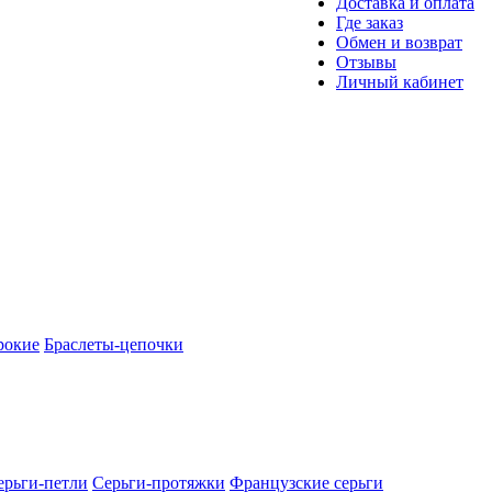
Доставка и оплата
Где заказ
Обмен и возврат
Отзывы
Личный кабинет
рокие
Браслеты-цепочки
ерьги-петли
Серьги-протяжки
Французские серьги