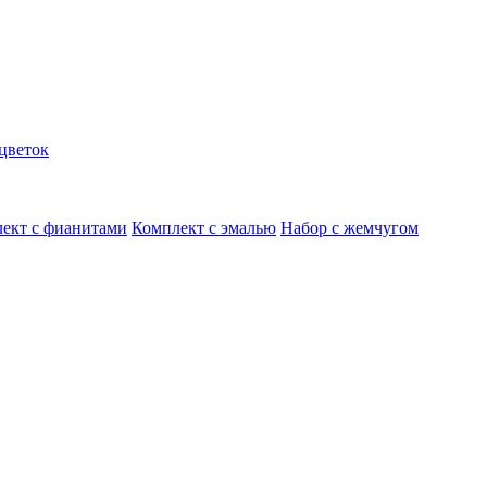
цветок
ект с фианитами
Комплект с эмалью
Набор с жемчугом