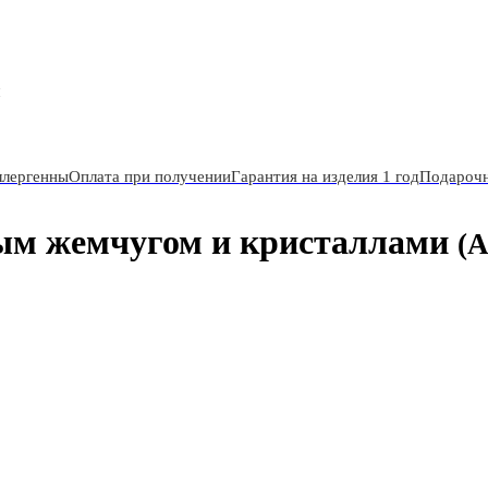
и
ллергенны
Оплата при получении
Гарантия на изделия 1 год
Подарочн
ым жемчугом и кристаллами
(А