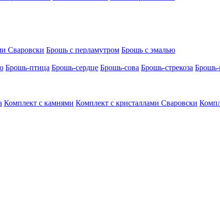
ми Сваровски
Брошь с перламутром
Брошь с эмалью
о
Брошь-птица
Брошь-сердце
Брошь-сова
Брошь-стрекоза
Брошь-
а
Комплект с камнями
Комплект с кристаллами Сваровски
Компл