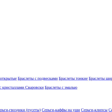
 открытые
Браслеты с подвесками
Браслеты тонкие
Браслеты ши
с кристаллами Сваровски
Браслеты с эмалью
рьги-гвоздики (пусеты)
Серьги-каффы на уши
Серьги-клипсы
С