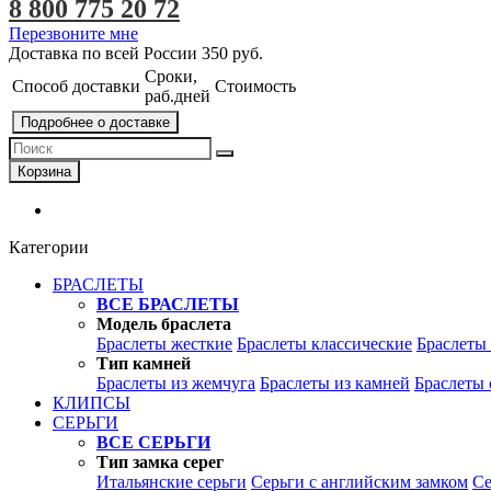
8 800 775 20 72
Перезвоните мне
Доставка по всей России
350 руб.
Сроки,
Способ доставки
Стоимость
раб.дней
Подробнее о доставке
Корзина
Категории
БРАСЛЕТЫ
ВСЕ БРАСЛЕТЫ
Модель браслета
Браслеты жесткие
Браслеты классические
Браслеты
Тип камней
Браслеты из жемчуга
Браслеты из камней
Браслеты 
КЛИПСЫ
СЕРЬГИ
ВСЕ СЕРЬГИ
Тип замка серег
Итальянские серьги
Серьги с английским замком
Се