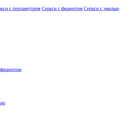
рьги с перламутром
Серьги с фианитом
Серьги с эмалью
 фианитом
лью