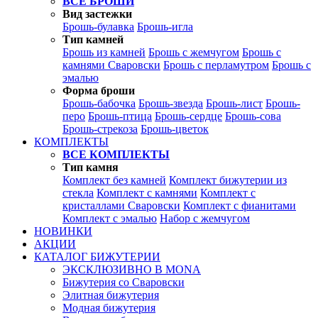
ВСЕ БРОШИ
Вид застежки
Брошь-булавка
Брошь-игла
Тип камней
Брошь из камней
Брошь с жемчугом
Брошь с
камнями Сваровски
Брошь с перламутром
Брошь с
эмалью
Форма броши
Брошь-бабочка
Брошь-звезда
Брошь-лист
Брошь-
перо
Брошь-птица
Брошь-сердце
Брошь-сова
Брошь-стрекоза
Брошь-цветок
КОМПЛЕКТЫ
ВСЕ КОМПЛЕКТЫ
Тип камня
Комплект без камней
Комплект бижутерии из
стекла
Комплект с камнями
Комплект с
кристаллами Сваровски
Комплект с фианитами
Комплект с эмалью
Набор с жемчугом
НОВИНКИ
АКЦИИ
КАТАЛОГ БИЖУТЕРИИ
ЭКСКЛЮЗИВНО В MONA
Бижутерия со Сваровски
Элитная бижутерия
Модная бижутерия