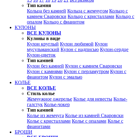
Тип камня
Кольца без камней
Кольца с жемчугом
Кольцо с
камнем Сваровски
Кольцо с кристаллами
Кольцо с
опалом
Кольцо с фианитом
КУЛОНЫ
ВСЕ КУЛОНЫ
Кулоны в виде
Кулон круглый
Кулон любимой
Кулон
мусульманский
Кулон с надписью
Кулон-сердце
Кулон-цветок
Тип камней
Кулон без камней
Кулон с камнем Сваровски
Кулон с камнями
Кулон с перламутром
Кулон с
фианитом
Кулон с эмалью
КОЛЬЕ
ВСЕ КОЛЬЕ
Стиль колье
Жемчужное ожерелье
Колье для невесты
Колье-
галстук
Колье-чокер
Тип камней
Колье из жемчуга
Колье из камней Сваровски
Колье с кристаллами
Колье с опалами
Колье с
фианитами
БРОШИ