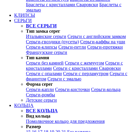
Браслеты с кристаллами Сваровски
Браслеты с
эмалью
КЛИПСЫ
СЕРЬГИ
ВСЕ СЕРЬГИ
Тип замка серег
Итальянские серьги
Серьги с английским замком
Серьги-гвоздики (пусеты)
Серьги-каффы на уши
Серьги-клипсы
Серьги-петли
Серьги-протяжки
Французские серьги
Тип камня
Серьги без камней
Серьги с жемчугом
Серьги с
кристаллами
Серьги с кристаллами Сваровски
Серьги с опалами
Серьги с перламутром
Серьги с
фианитом
Серьги с эмалью
Форма серег
Серьги-капли
Серьги-кисточки
Серьги-кольца
Серьги-ромбы
Детские серьги
КОЛЬЦА
ВСЕ КОЛЬЦА
Вид кольца
Помолвочное кольцо для предложения
Размер
15
16
17
18
19
20
21
Без размера