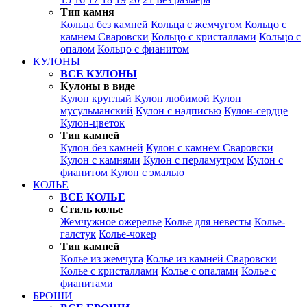
Тип камня
Кольца без камней
Кольца с жемчугом
Кольцо с
камнем Сваровски
Кольцо с кристаллами
Кольцо с
опалом
Кольцо с фианитом
КУЛОНЫ
ВСЕ КУЛОНЫ
Кулоны в виде
Кулон круглый
Кулон любимой
Кулон
мусульманский
Кулон с надписью
Кулон-сердце
Кулон-цветок
Тип камней
Кулон без камней
Кулон с камнем Сваровски
Кулон с камнями
Кулон с перламутром
Кулон с
фианитом
Кулон с эмалью
КОЛЬЕ
ВСЕ КОЛЬЕ
Стиль колье
Жемчужное ожерелье
Колье для невесты
Колье-
галстук
Колье-чокер
Тип камней
Колье из жемчуга
Колье из камней Сваровски
Колье с кристаллами
Колье с опалами
Колье с
фианитами
БРОШИ