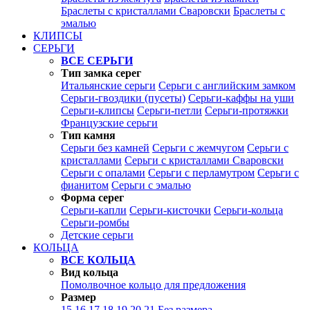
Браслеты с кристаллами Сваровски
Браслеты с
эмалью
КЛИПСЫ
СЕРЬГИ
ВСЕ СЕРЬГИ
Тип замка серег
Итальянские серьги
Серьги с английским замком
Серьги-гвоздики (пусеты)
Серьги-каффы на уши
Серьги-клипсы
Серьги-петли
Серьги-протяжки
Французские серьги
Тип камня
Серьги без камней
Серьги с жемчугом
Серьги с
кристаллами
Серьги с кристаллами Сваровски
Серьги с опалами
Серьги с перламутром
Серьги с
фианитом
Серьги с эмалью
Форма серег
Серьги-капли
Серьги-кисточки
Серьги-кольца
Серьги-ромбы
Детские серьги
КОЛЬЦА
ВСЕ КОЛЬЦА
Вид кольца
Помолвочное кольцо для предложения
Размер
15
16
17
18
19
20
21
Без размера