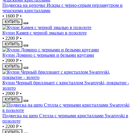
Подвеска на цепочке Искры с черно-серым перламутром и
чешскими кристаллами
•
1600 Р
•
КУПИТЬ
Кулон Камея с черной эмалью в позолоте
•
2200 Р
•
КУПИТЬ
Кулон Домино с черными и белыми кругами
•
2000 Р
•
КУПИТЬ
Кулон Черный бриллиант с кристаллом Swarovski, покрытие -
золото
•
2000 Р
•
КУПИТЬ
Подвеска на шею Стелла с черными кристаллами Swarovski в
позолоте
•
2200 Р
•
КУПИТЬ