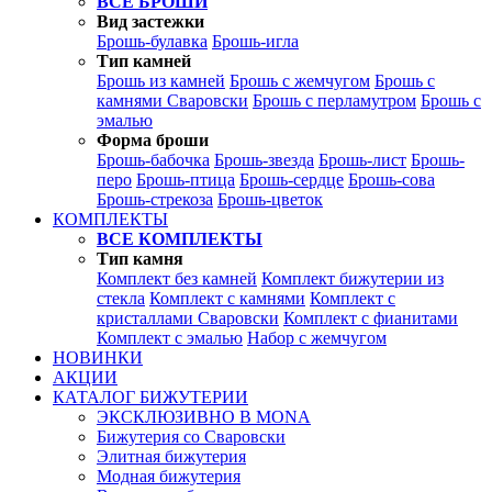
ВСЕ БРОШИ
Вид застежки
Брошь-булавка
Брошь-игла
Тип камней
Брошь из камней
Брошь с жемчугом
Брошь с
камнями Сваровски
Брошь с перламутром
Брошь с
эмалью
Форма броши
Брошь-бабочка
Брошь-звезда
Брошь-лист
Брошь-
перо
Брошь-птица
Брошь-сердце
Брошь-сова
Брошь-стрекоза
Брошь-цветок
КОМПЛЕКТЫ
ВСЕ КОМПЛЕКТЫ
Тип камня
Комплект без камней
Комплект бижутерии из
стекла
Комплект с камнями
Комплект с
кристаллами Сваровски
Комплект с фианитами
Комплект с эмалью
Набор с жемчугом
НОВИНКИ
АКЦИИ
КАТАЛОГ БИЖУТЕРИИ
ЭКСКЛЮЗИВНО В MONA
Бижутерия со Сваровски
Элитная бижутерия
Модная бижутерия