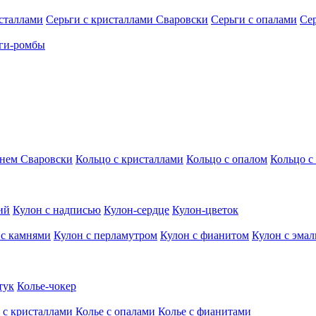
исталлами
Серьги с кристаллами Сваровски
Серьги с опалами
Се
ги-ромбы
мнем Сваровски
Кольцо с кристаллами
Кольцо с опалом
Кольцо с
ий
Кулон с надписью
Кулон-сердце
Кулон-цветок
 с камнями
Кулон с перламутром
Кулон с фианитом
Кулон с эма
тук
Колье-чокер
 с кристаллами
Колье с опалами
Колье с фианитами