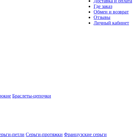
Доставка и оплата
Где заказ
Обмен и возврат
Отзывы
Личный кабинет
рокие
Браслеты-цепочки
ерьги-петли
Серьги-протяжки
Французские серьги