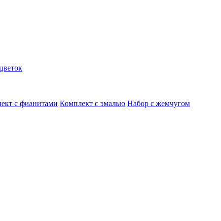
цветок
ект с фианитами
Комплект с эмалью
Набор с жемчугом