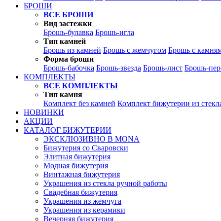
БРОШИ
ВСЕ БРОШИ
Вид застежки
Брошь-булавка
Брошь-игла
Тип камней
Брошь из камней
Брошь с жемчугом
Брошь с камня
Форма броши
Брошь-бабочка
Брошь-звезда
Брошь-лист
Брошь-пер
КОМПЛЕКТЫ
ВСЕ КОМПЛЕКТЫ
Тип камня
Комплект без камней
Комплект бижутерии из стекл
НОВИНКИ
АКЦИИ
КАТАЛОГ БИЖУТЕРИИ
ЭКСКЛЮЗИВНО В MONA
Бижутерия со Сваровски
Элитная бижутерия
Модная бижутерия
Винтажная бижутерия
Украшения из стекла ручной работы
Свадебная бижутерия
Украшения из жемчуга
Украшения из керамики
Вечерняя бижутерия