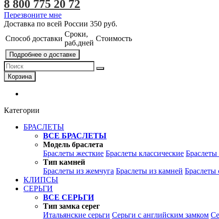
8 800 775 20 72
Перезвоните мне
Доставка по всей России
350 руб.
Сроки,
Способ доставки
Стоимость
раб.дней
Подробнее о доставке
Корзина
Категории
БРАСЛЕТЫ
ВСЕ БРАСЛЕТЫ
Модель браслета
Браслеты жесткие
Браслеты классические
Браслеты
Тип камней
Браслеты из жемчуга
Браслеты из камней
Браслеты 
КЛИПСЫ
СЕРЬГИ
ВСЕ СЕРЬГИ
Тип замка серег
Итальянские серьги
Серьги с английским замком
Се