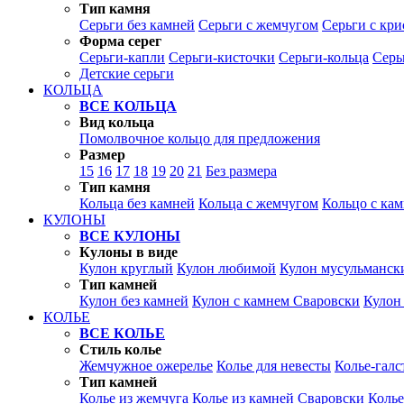
Тип камня
Серьги без камней
Серьги с жемчугом
Серьги с кр
Форма серег
Серьги-капли
Серьги-кисточки
Серьги-кольца
Серь
Детские серьги
КОЛЬЦА
ВСЕ КОЛЬЦА
Вид кольца
Помолвочное кольцо для предложения
Размер
15
16
17
18
19
20
21
Без размера
Тип камня
Кольца без камней
Кольца с жемчугом
Кольцо с ка
КУЛОНЫ
ВСЕ КУЛОНЫ
Кулоны в виде
Кулон круглый
Кулон любимой
Кулон мусульманск
Тип камней
Кулон без камней
Кулон с камнем Сваровски
Кулон
КОЛЬЕ
ВСЕ КОЛЬЕ
Стиль колье
Жемчужное ожерелье
Колье для невесты
Колье-галс
Тип камней
Колье из жемчуга
Колье из камней Сваровски
Колье