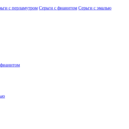
рьги с перламутром
Серьги с фианитом
Серьги с эмалью
 фианитом
лью