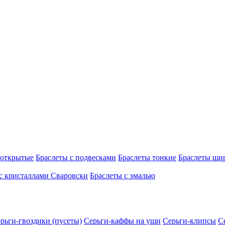
 открытые
Браслеты с подвесками
Браслеты тонкие
Браслеты ши
с кристаллами Сваровски
Браслеты с эмалью
рьги-гвоздики (пусеты)
Серьги-каффы на уши
Серьги-клипсы
С