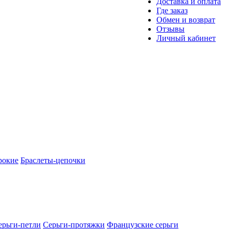
Доставка и оплата
Где заказ
Обмен и возврат
Отзывы
Личный кабинет
рокие
Браслеты-цепочки
ерьги-петли
Серьги-протяжки
Французские серьги