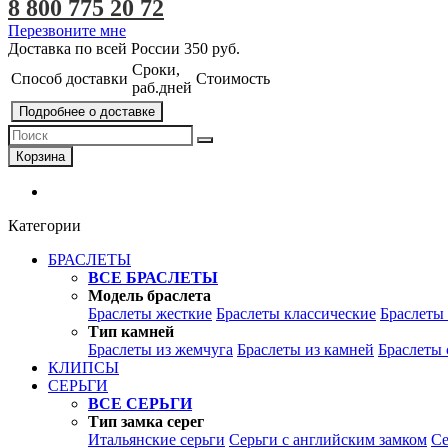
8 800 775 20 72
Перезвоните мне
Доставка по всей России
350 руб.
Сроки,
Способ доставки
Стоимость
раб.дней
Подробнее о доставке
Корзина
Категории
БРАСЛЕТЫ
ВСЕ БРАСЛЕТЫ
Модель браслета
Браслеты жесткие
Браслеты классические
Браслеты
Тип камней
Браслеты из жемчуга
Браслеты из камней
Браслеты 
КЛИПСЫ
СЕРЬГИ
ВСЕ СЕРЬГИ
Тип замка серег
Итальянские серьги
Серьги с английским замком
Се