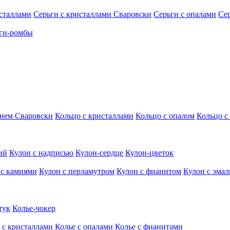
исталлами
Серьги с кристаллами Сваровски
Серьги с опалами
Се
ги-ромбы
мнем Сваровски
Кольцо с кристаллами
Кольцо с опалом
Кольцо с
ий
Кулон с надписью
Кулон-сердце
Кулон-цветок
 с камнями
Кулон с перламутром
Кулон с фианитом
Кулон с эма
тук
Колье-чокер
 с кристаллами
Колье с опалами
Колье с фианитами