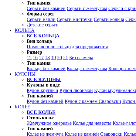
Тип камня
Серьги без камней
Серьги с жемчугом
Серьги с кр
Форма серег
Серьги-капли
Серьги-кисточки
Серьги-кольца
Серь
Детские серьги
КОЛЬЦА
ВСЕ КОЛЬЦА
Вид кольца
Помолвочное кольцо для предложения
Размер
15
16
17
18
19
20
21
Без размера
Тип камня
Кольца без камней
Кольца с жемчугом
Кольцо с ка
КУЛОНЫ
ВСЕ КУЛОНЫ
Кулоны в виде
Кулон круглый
Кулон любимой
Кулон мусульманск
Тип камней
Кулон без камней
Кулон с камнем Сваровски
Кулон
КОЛЬЕ
ВСЕ КОЛЬЕ
Стиль колье
Жемчужное ожерелье
Колье для невесты
Колье-галс
Тип камней
Колье из жемчуга
Колье из камней Сваровски
Колье