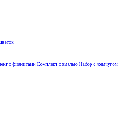
цветок
ект с фианитами
Комплект с эмалью
Набор с жемчугом