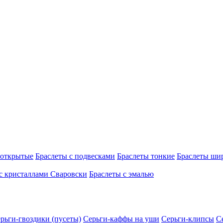
 открытые
Браслеты с подвесками
Браслеты тонкие
Браслеты ши
с кристаллами Сваровски
Браслеты с эмалью
рьги-гвоздики (пусеты)
Серьги-каффы на уши
Серьги-клипсы
С