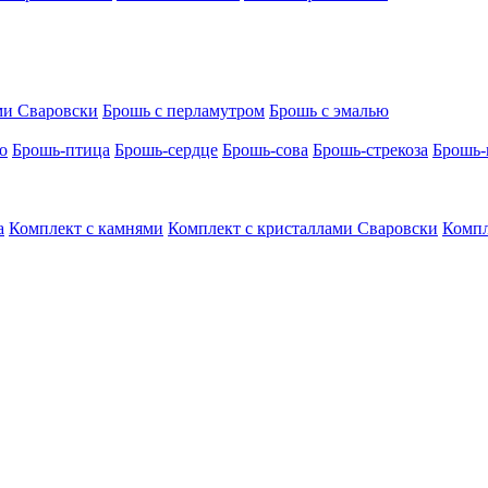
ми Сваровски
Брошь с перламутром
Брошь с эмалью
о
Брошь-птица
Брошь-сердце
Брошь-сова
Брошь-стрекоза
Брошь-
а
Комплект с камнями
Комплект с кристаллами Сваровски
Компл