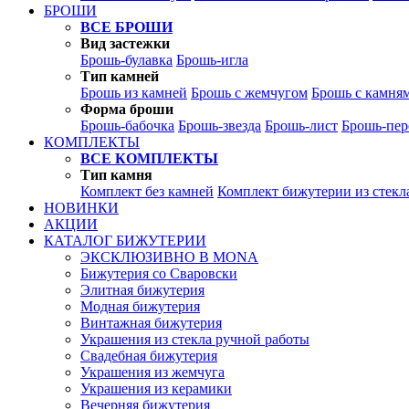
БРОШИ
ВСЕ БРОШИ
Вид застежки
Брошь-булавка
Брошь-игла
Тип камней
Брошь из камней
Брошь с жемчугом
Брошь с камня
Форма броши
Брошь-бабочка
Брошь-звезда
Брошь-лист
Брошь-пер
КОМПЛЕКТЫ
ВСЕ КОМПЛЕКТЫ
Тип камня
Комплект без камней
Комплект бижутерии из стекл
НОВИНКИ
АКЦИИ
КАТАЛОГ БИЖУТЕРИИ
ЭКСКЛЮЗИВНО В MONA
Бижутерия со Сваровски
Элитная бижутерия
Модная бижутерия
Винтажная бижутерия
Украшения из стекла ручной работы
Свадебная бижутерия
Украшения из жемчуга
Украшения из керамики
Вечерняя бижутерия