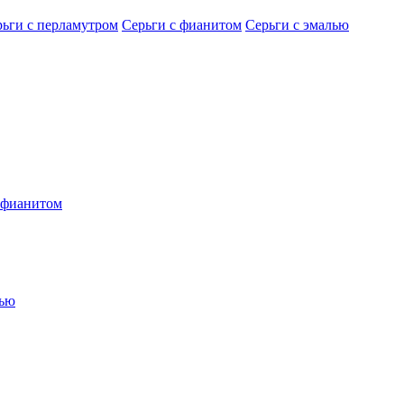
рьги с перламутром
Серьги с фианитом
Серьги с эмалью
 фианитом
лью