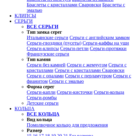
Браслеты с кристаллами Сваровски
Браслеты с
эмалью
КЛИПСЫ
СЕРЬГИ
ВСЕ СЕРЬГИ
Тип замка серег
Итальянские серьги
Серьги с английским замком
Серьги-гвоздики (пусеты)
Серьги-каффы на уши
Серьги-клипсы
Серьги-петли
Серьги-протяжки
Французские серьги
Тип камня
Серьги без камней
Серьги с жемчугом
Серьги с
кристаллами
Серьги с кристаллами Сваровски
Серьги с опалами
Серьги с перламутром
Серьги с
фианитом
Серьги с эмалью
Форма серег
Серьги-капли
Серьги-кисточки
Серьги-кольца
Серьги-ромбы
Детские серьги
КОЛЬЦА
ВСЕ КОЛЬЦА
Вид кольца
Помолвочное кольцо для предложения
Размер
15
16
17
18
19
20
21
Без размера