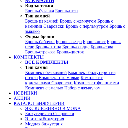
ВСЕ БРОШИ
Вид застежки
Брошь-булавка
Брошь-игла
Тип камней
Брошь из камней
Брошь с жемчугом
Брошь с
камнями Сваровски
Брошь с перламутром
Брошь с
эмалью
Форма броши
Брошь-бабочка
Брошь-звезда
Брошь-лист
Брошь-
перо
Брошь-птица
Брошь-сердце
Брошь-сова
Брошь-стрекоза
Брошь-цветок
КОМПЛЕКТЫ
ВСЕ КОМПЛЕКТЫ
Тип камня
Комплект без камней
Комплект бижутерии из
стекла
Комплект с камнями
Комплект с
кристаллами Сваровски
Комплект с фианитами
Комплект с эмалью
Набор с жемчугом
НОВИНКИ
АКЦИИ
КАТАЛОГ БИЖУТЕРИИ
ЭКСКЛЮЗИВНО В MONA
Бижутерия со Сваровски
Элитная бижутерия
Модная бижутерия