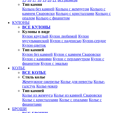
Тип камня
Кольца без камней
Кольца с жемчугом
Кольцо с
камнем Сваровски
Кольцо с кристаллами
Кольцо с
опалом
Кольцо с фианитом
КУЛОНЫ
ВСЕ КУЛОНЫ
Кулоны в виде
Кулон круглый
Кулон любимой
Кулон
мусульманский
Кулон с надписью
Кулон-сердце
Кулон-цветок
Тип камней
Кулон без камней
Кулон с камнем Сваровски
Кулон с камнями
Кулон с перламутром
Кулон с
фианитом
Кулон с эмалью
КОЛЬЕ
ВСЕ КОЛЬЕ
Стиль колье
Жемчужное ожерелье
Колье для невесты
Колье-
галстук
Колье-чокер
Тип камней
Колье из жемчуга
Колье из камней Сваровски
Колье с кристаллами
Колье с опалами
Колье с
фианитами
БРОШИ