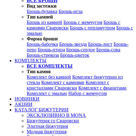
ВСЕ БРОШИ
Вид застежки
Брошь-булавка
Брошь-игла
Тип камней
Брошь из камней
Брошь с жемчугом
Брошь с
камнями Сваровски
Брошь с перламутром
Брошь с
эмалью
Форма броши
Брошь-бабочка
Брошь-звезда
Брошь-лист
Брошь-
перо
Брошь-птица
Брошь-сердце
Брошь-сова
Брошь-стрекоза
Брошь-цветок
КОМПЛЕКТЫ
ВСЕ КОМПЛЕКТЫ
Тип камня
Комплект без камней
Комплект бижутерии из
стекла
Комплект с камнями
Комплект с
кристаллами Сваровски
Комплект с фианитами
Комплект с эмалью
Набор с жемчугом
НОВИНКИ
АКЦИИ
КАТАЛОГ БИЖУТЕРИИ
ЭКСКЛЮЗИВНО В MONA
Бижутерия со Сваровски
Элитная бижутерия
Модная бижутерия