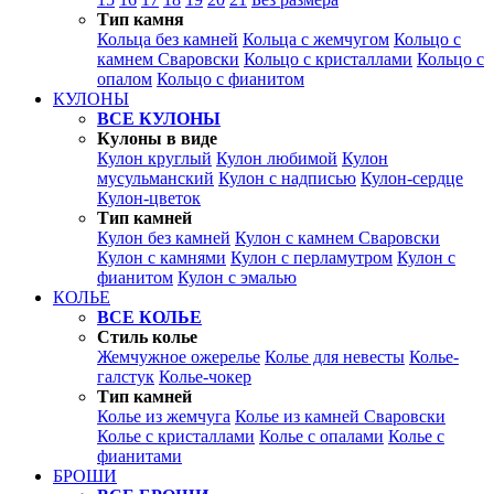
Тип камня
Кольца без камней
Кольца с жемчугом
Кольцо с
камнем Сваровски
Кольцо с кристаллами
Кольцо с
опалом
Кольцо с фианитом
КУЛОНЫ
ВСЕ КУЛОНЫ
Кулоны в виде
Кулон круглый
Кулон любимой
Кулон
мусульманский
Кулон с надписью
Кулон-сердце
Кулон-цветок
Тип камней
Кулон без камней
Кулон с камнем Сваровски
Кулон с камнями
Кулон с перламутром
Кулон с
фианитом
Кулон с эмалью
КОЛЬЕ
ВСЕ КОЛЬЕ
Стиль колье
Жемчужное ожерелье
Колье для невесты
Колье-
галстук
Колье-чокер
Тип камней
Колье из жемчуга
Колье из камней Сваровски
Колье с кристаллами
Колье с опалами
Колье с
фианитами
БРОШИ