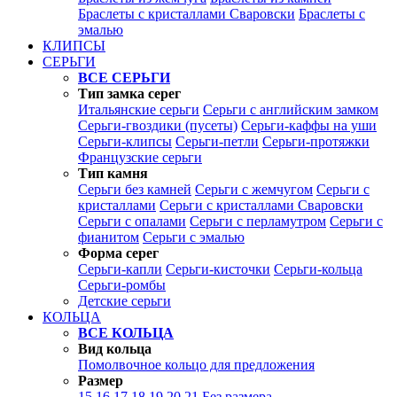
Браслеты с кристаллами Сваровски
Браслеты с
эмалью
КЛИПСЫ
СЕРЬГИ
ВСЕ СЕРЬГИ
Тип замка серег
Итальянские серьги
Серьги с английским замком
Серьги-гвоздики (пусеты)
Серьги-каффы на уши
Серьги-клипсы
Серьги-петли
Серьги-протяжки
Французские серьги
Тип камня
Серьги без камней
Серьги с жемчугом
Серьги с
кристаллами
Серьги с кристаллами Сваровски
Серьги с опалами
Серьги с перламутром
Серьги с
фианитом
Серьги с эмалью
Форма серег
Серьги-капли
Серьги-кисточки
Серьги-кольца
Серьги-ромбы
Детские серьги
КОЛЬЦА
ВСЕ КОЛЬЦА
Вид кольца
Помолвочное кольцо для предложения
Размер
15
16
17
18
19
20
21
Без размера