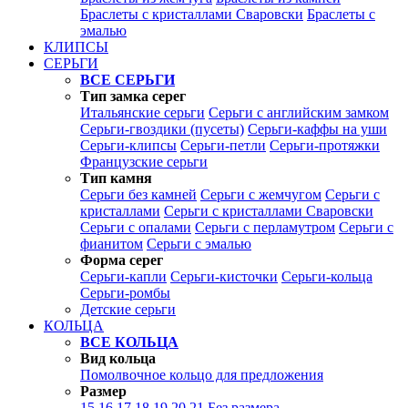
Браслеты с кристаллами Сваровски
Браслеты с
эмалью
КЛИПСЫ
СЕРЬГИ
ВСЕ СЕРЬГИ
Тип замка серег
Итальянские серьги
Серьги с английским замком
Серьги-гвоздики (пусеты)
Серьги-каффы на уши
Серьги-клипсы
Серьги-петли
Серьги-протяжки
Французские серьги
Тип камня
Серьги без камней
Серьги с жемчугом
Серьги с
кристаллами
Серьги с кристаллами Сваровски
Серьги с опалами
Серьги с перламутром
Серьги с
фианитом
Серьги с эмалью
Форма серег
Серьги-капли
Серьги-кисточки
Серьги-кольца
Серьги-ромбы
Детские серьги
КОЛЬЦА
ВСЕ КОЛЬЦА
Вид кольца
Помолвочное кольцо для предложения
Размер
15
16
17
18
19
20
21
Без размера