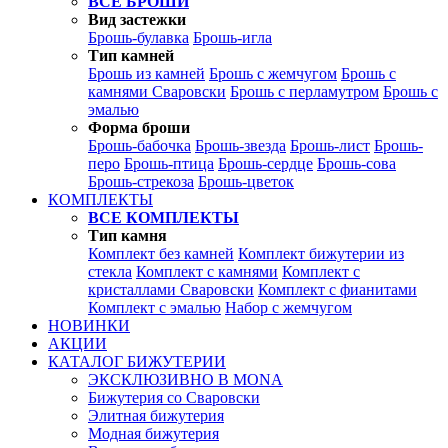
ВСЕ БРОШИ
Вид застежки
Брошь-булавка
Брошь-игла
Тип камней
Брошь из камней
Брошь с жемчугом
Брошь с
камнями Сваровски
Брошь с перламутром
Брошь с
эмалью
Форма броши
Брошь-бабочка
Брошь-звезда
Брошь-лист
Брошь-
перо
Брошь-птица
Брошь-сердце
Брошь-сова
Брошь-стрекоза
Брошь-цветок
КОМПЛЕКТЫ
ВСЕ КОМПЛЕКТЫ
Тип камня
Комплект без камней
Комплект бижутерии из
стекла
Комплект с камнями
Комплект с
кристаллами Сваровски
Комплект с фианитами
Комплект с эмалью
Набор с жемчугом
НОВИНКИ
АКЦИИ
КАТАЛОГ БИЖУТЕРИИ
ЭКСКЛЮЗИВНО В MONA
Бижутерия со Сваровски
Элитная бижутерия
Модная бижутерия