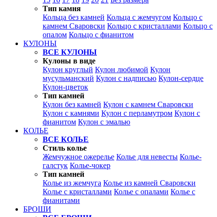
Тип камня
Кольца без камней
Кольца с жемчугом
Кольцо с
камнем Сваровски
Кольцо с кристаллами
Кольцо с
опалом
Кольцо с фианитом
КУЛОНЫ
ВСЕ КУЛОНЫ
Кулоны в виде
Кулон круглый
Кулон любимой
Кулон
мусульманский
Кулон с надписью
Кулон-сердце
Кулон-цветок
Тип камней
Кулон без камней
Кулон с камнем Сваровски
Кулон с камнями
Кулон с перламутром
Кулон с
фианитом
Кулон с эмалью
КОЛЬЕ
ВСЕ КОЛЬЕ
Стиль колье
Жемчужное ожерелье
Колье для невесты
Колье-
галстук
Колье-чокер
Тип камней
Колье из жемчуга
Колье из камней Сваровски
Колье с кристаллами
Колье с опалами
Колье с
фианитами
БРОШИ