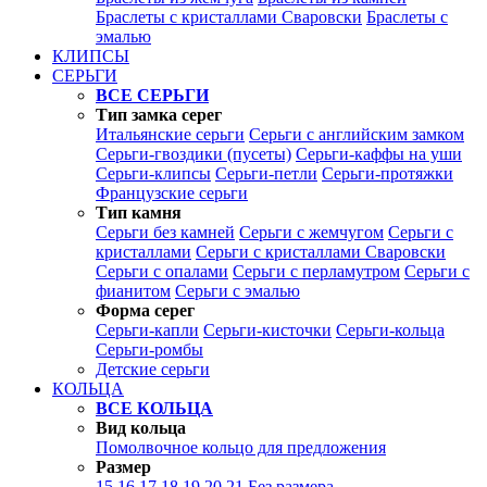
Браслеты с кристаллами Сваровски
Браслеты с
эмалью
КЛИПСЫ
СЕРЬГИ
ВСЕ СЕРЬГИ
Тип замка серег
Итальянские серьги
Серьги с английским замком
Серьги-гвоздики (пусеты)
Серьги-каффы на уши
Серьги-клипсы
Серьги-петли
Серьги-протяжки
Французские серьги
Тип камня
Серьги без камней
Серьги с жемчугом
Серьги с
кристаллами
Серьги с кристаллами Сваровски
Серьги с опалами
Серьги с перламутром
Серьги с
фианитом
Серьги с эмалью
Форма серег
Серьги-капли
Серьги-кисточки
Серьги-кольца
Серьги-ромбы
Детские серьги
КОЛЬЦА
ВСЕ КОЛЬЦА
Вид кольца
Помолвочное кольцо для предложения
Размер
15
16
17
18
19
20
21
Без размера