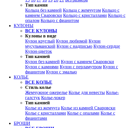
Тип камня
Кольца без камней
Кольца с жемчугом
Кольцо с
камнем Сваровски
Кольцо с кристаллами
Кольцо с
опалом
Кольцо с фианитом
КУЛОНЫ
ВСЕ КУЛОНЫ
Кулоны в виде
Кулон круглый
Кулон любимой
Кулон
мусульманский
Кулон с надписью
Кулон-сердце
Кулон-цветок
Тип камней
Кулон без камней
Кулон с камнем Сваровски
Кулон с камнями
Кулон с перламутром
Кулон с
фианитом
Кулон с эмалью
КОЛЬЕ
ВСЕ КОЛЬЕ
Стиль колье
Жемчужное ожерелье
Колье для невесты
Колье-
галстук
Колье-чокер
Тип камней
Колье из жемчуга
Колье из камней Сваровски
Колье с кристаллами
Колье с опалами
Колье с
фианитами
БРОШИ