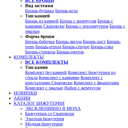
ВСЕ БРОШИ
Вид застежки
Брошь-булавка
Брошь-игла
Тип камней
Брошь из камней
Брошь с жемчугом
Брошь с
камнями Сваровски
Брошь с перламутром
Брошь с
эмалью
Форма броши
Брошь-бабочка
Брошь-звезда
Брошь-лист
Брошь-
перо
Брошь-птица
Брошь-сердце
Брошь-сова
Брошь-стрекоза
Брошь-цветок
КОМПЛЕКТЫ
ВСЕ КОМПЛЕКТЫ
Тип камня
Комплект без камней
Комплект бижутерии из
стекла
Комплект с камнями
Комплект с
кристаллами Сваровски
Комплект с фианитами
Комплект с эмалью
Набор с жемчугом
НОВИНКИ
АКЦИИ
КАТАЛОГ БИЖУТЕРИИ
ЭКСКЛЮЗИВНО В MONA
Бижутерия со Сваровски
Элитная бижутерия
Модная бижутерия