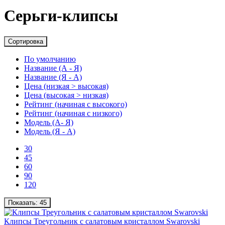
Серьги-клипсы
Сортировка
По умолчанию
Название (А - Я)
Название (Я - А)
Цена (низкая > высокая)
Цена (высокая > низкая)
Рейтинг (начиная с высокого)
Рейтинг (начиная с низкого)
Модель (А- Я)
Модель (Я - А)
30
45
60
90
120
Показать:
45
Клипсы Треугольник с салатовым кристаллом Swarovski