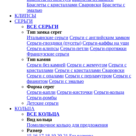
Браслеты с кристаллами Сваровски
Браслеты с
эмалью
КЛИПСЫ
СЕРЬГИ
ВСЕ СЕРЬГИ
Тип замка серег
Итальянские серьги
Серьги с английским замком
Серьги-гвоздики (пусеты)
Серьги-каффы на уши
Серьги-клипсы
Серьги-петли
Серьги-протяжки
Французские серьги
Тип камня
Серьги без камней
Серьги с жемчугом
Серьги с
кристаллами
Серьги с кристаллами Сваровски
Серьги с опалами
Серьги с перламутром
Серьги с
фианитом
Серьги с эмалью
Форма серег
Серьги-капли
Серьги-кисточки
Серьги-кольца
Серьги-ромбы
Детские серьги
КОЛЬЦА
ВСЕ КОЛЬЦА
Вид кольца
Помолвочное кольцо для предложения
Размер
15
16
17
18
19
20
21
Без размера