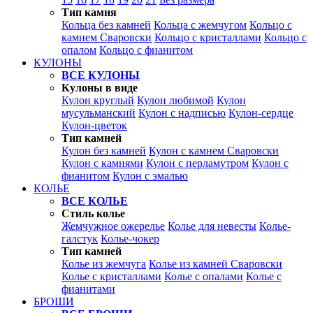
Тип камня
Кольца без камней
Кольца с жемчугом
Кольцо с
камнем Сваровски
Кольцо с кристаллами
Кольцо с
опалом
Кольцо с фианитом
КУЛОНЫ
ВСЕ КУЛОНЫ
Кулоны в виде
Кулон круглый
Кулон любимой
Кулон
мусульманский
Кулон с надписью
Кулон-сердце
Кулон-цветок
Тип камней
Кулон без камней
Кулон с камнем Сваровски
Кулон с камнями
Кулон с перламутром
Кулон с
фианитом
Кулон с эмалью
КОЛЬЕ
ВСЕ КОЛЬЕ
Стиль колье
Жемчужное ожерелье
Колье для невесты
Колье-
галстук
Колье-чокер
Тип камней
Колье из жемчуга
Колье из камней Сваровски
Колье с кристаллами
Колье с опалами
Колье с
фианитами
БРОШИ