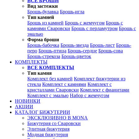
ВСЕ БРОШИ
Вид застежки
Брошь-булавка
Брошь-игла
Тип камней
Брошь из камней
Брошь с жемчугом
Брошь с
камнями Сваровски
Брошь с перламутром
Брошь с
эмалью
Форма броши
Брошь-бабочка
Брошь-звезда
Брошь-лист
Брошь-
перо
Брошь-птица
Брошь-сердце
Брошь-сова
Брошь-стрекоза
Брошь-цветок
КОМПЛЕКТЫ
ВСЕ КОМПЛЕКТЫ
Тип камня
Комплект без камней
Комплект бижутерии из
стекла
Комплект с камнями
Комплект с
кристаллами Сваровски
Комплект с фианитами
Комплект с эмалью
Набор с жемчугом
НОВИНКИ
АКЦИИ
КАТАЛОГ БИЖУТЕРИИ
ЭКСКЛЮЗИВНО В MONA
Бижутерия со Сваровски
Элитная бижутерия
Модная бижутерия