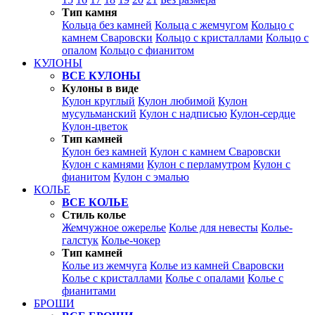
Тип камня
Кольца без камней
Кольца с жемчугом
Кольцо с
камнем Сваровски
Кольцо с кристаллами
Кольцо с
опалом
Кольцо с фианитом
КУЛОНЫ
ВСЕ КУЛОНЫ
Кулоны в виде
Кулон круглый
Кулон любимой
Кулон
мусульманский
Кулон с надписью
Кулон-сердце
Кулон-цветок
Тип камней
Кулон без камней
Кулон с камнем Сваровски
Кулон с камнями
Кулон с перламутром
Кулон с
фианитом
Кулон с эмалью
КОЛЬЕ
ВСЕ КОЛЬЕ
Стиль колье
Жемчужное ожерелье
Колье для невесты
Колье-
галстук
Колье-чокер
Тип камней
Колье из жемчуга
Колье из камней Сваровски
Колье с кристаллами
Колье с опалами
Колье с
фианитами
БРОШИ