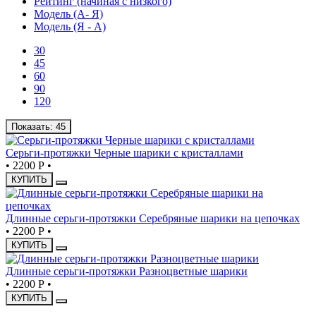
Рейтинг (начиная с низкого)
Модель (А- Я)
Модель (Я - А)
30
45
60
90
120
Показать:
45
Серьги-протяжки Черные шарики с кристаллами
•
2200 Р
•
КУПИТЬ
Длинные серьги-протяжки Серебряные шарики на цепочках
•
2200 Р
•
КУПИТЬ
Длинные серьги-протяжки Разноцветные шарики
•
2200 Р
•
КУПИТЬ