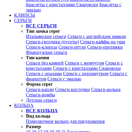
Браслеты с кристаллами Сваровски
Браслеты с
эмалью
КЛИПСЫ
СЕРЬГИ
ВСЕ СЕРЬГИ
Тип замка серег
Итальянские серьги
Серьги с английским замком
Серьги-гвоздики (пусеты)
Серьги-каффы на уши
Серьги-клипсы
Серьги-петли
Серьги-протяжки
Французские серьги
Тип камня
Серьги без камней
Серьги с жемчугом
Серьги с
кристаллами
Серьги с кристаллами Сваровски
Серьги с опалами
Серьги с перламутром
Серьги с
фианитом
Серьги с эмалью
Форма серег
Серьги-капли
Серьги-кисточки
Серьги-кольца
Серьги-ромбы
Детские серьги
КОЛЬЦА
ВСЕ КОЛЬЦА
Вид кольца
Помолвочное кольцо для предложения
Размер
15
16
17
18
19
20
21
Без размера