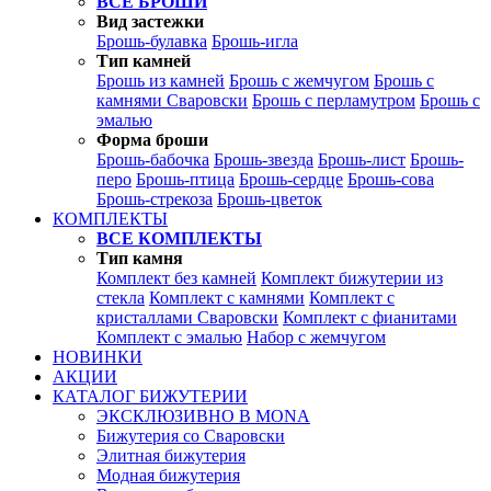
ВСЕ БРОШИ
Вид застежки
Брошь-булавка
Брошь-игла
Тип камней
Брошь из камней
Брошь с жемчугом
Брошь с
камнями Сваровски
Брошь с перламутром
Брошь с
эмалью
Форма броши
Брошь-бабочка
Брошь-звезда
Брошь-лист
Брошь-
перо
Брошь-птица
Брошь-сердце
Брошь-сова
Брошь-стрекоза
Брошь-цветок
КОМПЛЕКТЫ
ВСЕ КОМПЛЕКТЫ
Тип камня
Комплект без камней
Комплект бижутерии из
стекла
Комплект с камнями
Комплект с
кристаллами Сваровски
Комплект с фианитами
Комплект с эмалью
Набор с жемчугом
НОВИНКИ
АКЦИИ
КАТАЛОГ БИЖУТЕРИИ
ЭКСКЛЮЗИВНО В MONA
Бижутерия со Сваровски
Элитная бижутерия
Модная бижутерия