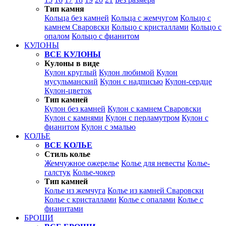
Тип камня
Кольца без камней
Кольца с жемчугом
Кольцо с
камнем Сваровски
Кольцо с кристаллами
Кольцо с
опалом
Кольцо с фианитом
КУЛОНЫ
ВСЕ КУЛОНЫ
Кулоны в виде
Кулон круглый
Кулон любимой
Кулон
мусульманский
Кулон с надписью
Кулон-сердце
Кулон-цветок
Тип камней
Кулон без камней
Кулон с камнем Сваровски
Кулон с камнями
Кулон с перламутром
Кулон с
фианитом
Кулон с эмалью
КОЛЬЕ
ВСЕ КОЛЬЕ
Стиль колье
Жемчужное ожерелье
Колье для невесты
Колье-
галстук
Колье-чокер
Тип камней
Колье из жемчуга
Колье из камней Сваровски
Колье с кристаллами
Колье с опалами
Колье с
фианитами
БРОШИ