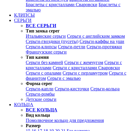
Браслеты с кристаллами Сваровски
Браслеты с
эмалью
КЛИПСЫ
СЕРЬГИ
ВСЕ СЕРЬГИ
Тип замка серег
Итальянские серьги
Серьги с английским замком
Серьги-гвоздики (пусеты)
Серьги-каффы на уши
Серьги-клипсы
Серьги-петли
Серьги-протяжки
Французские серьги
Тип камня
Серьги без камней
Серьги с жемчугом
Серьги с
кристаллами
Серьги с кристаллами Сваровски
Серьги с опалами
Серьги с перламутром
Серьги с
фианитом
Серьги с эмалью
Форма серег
Серьги-капли
Серьги-кисточки
Серьги-кольца
Серьги-ромбы
Детские серьги
КОЛЬЦА
ВСЕ КОЛЬЦА
Вид кольца
Помолвочное кольцо для предложения
Размер
15
16
17
18
19
20
21
Без размера