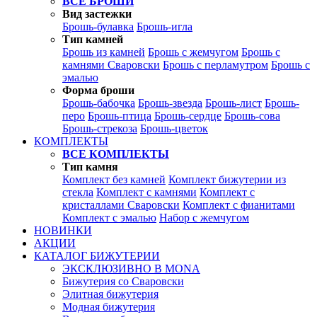
ВСЕ БРОШИ
Вид застежки
Брошь-булавка
Брошь-игла
Тип камней
Брошь из камней
Брошь с жемчугом
Брошь с
камнями Сваровски
Брошь с перламутром
Брошь с
эмалью
Форма броши
Брошь-бабочка
Брошь-звезда
Брошь-лист
Брошь-
перо
Брошь-птица
Брошь-сердце
Брошь-сова
Брошь-стрекоза
Брошь-цветок
КОМПЛЕКТЫ
ВСЕ КОМПЛЕКТЫ
Тип камня
Комплект без камней
Комплект бижутерии из
стекла
Комплект с камнями
Комплект с
кристаллами Сваровски
Комплект с фианитами
Комплект с эмалью
Набор с жемчугом
НОВИНКИ
АКЦИИ
КАТАЛОГ БИЖУТЕРИИ
ЭКСКЛЮЗИВНО В MONA
Бижутерия со Сваровски
Элитная бижутерия
Модная бижутерия