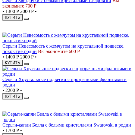
Серьги Звездочки с белыми кристаллами Сваровски
Вы
экономите 700 Р
•
1300 Р
2000 Р
•
КУПИТЬ
СКИДКА
Серьги Невесомость с жемчугом на хрустальной подвеске,
покрытие-родий
Вы экономите 600 Р
•
1400 Р
2000 Р
•
КУПИТЬ
Серьги Хрустальные подвески с прозрачными фианитами в
родии
•
2200 Р
•
КУПИТЬ
НОВИНКА
Серьги-капли Белла с белыми кристаллами Swarovski в родии
•
1700 Р
•