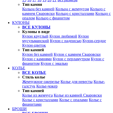
Тип камня
Кольца без камней
Кольца с жемчугом
Кольцо с
камнем Сваровски
Кольцо с кристаллами
Кольцо с
опалом
Кольцо с фианитом
КУЛОНЫ
ВСЕ КУЛОНЫ
Кулоны в виде
Кулон круглый
Кулон любимой
Кулон
мусульманский
Кулон с надписью
Кулон-сердце
Кулон-цветок
Тип камней
Кулон без камней
Кулон с камнем Сваровски
Кулон с камнями
Кулон с перламутром
Кулон с
фианитом
Кулон с эмалью
КОЛЬЕ
ВСЕ КОЛЬЕ
Стиль колье
Жемчужное ожерелье
Колье для невесты
Колье-
галстук
Колье-чокер
Тип камней
Колье из жемчуга
Колье из камней Сваровски
Колье с кристаллами
Колье с опалами
Колье с
фианитами
БРОШИ