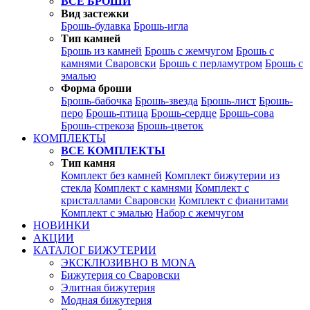
ВСЕ БРОШИ
Вид застежки
Брошь-булавка
Брошь-игла
Тип камней
Брошь из камней
Брошь с жемчугом
Брошь с
камнями Сваровски
Брошь с перламутром
Брошь с
эмалью
Форма броши
Брошь-бабочка
Брошь-звезда
Брошь-лист
Брошь-
перо
Брошь-птица
Брошь-сердце
Брошь-сова
Брошь-стрекоза
Брошь-цветок
КОМПЛЕКТЫ
ВСЕ КОМПЛЕКТЫ
Тип камня
Комплект без камней
Комплект бижутерии из
стекла
Комплект с камнями
Комплект с
кристаллами Сваровски
Комплект с фианитами
Комплект с эмалью
Набор с жемчугом
НОВИНКИ
АКЦИИ
КАТАЛОГ БИЖУТЕРИИ
ЭКСКЛЮЗИВНО В MONA
Бижутерия со Сваровски
Элитная бижутерия
Модная бижутерия