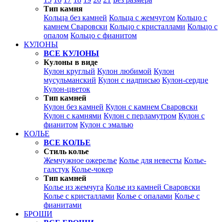
Тип камня
Кольца без камней
Кольца с жемчугом
Кольцо с
камнем Сваровски
Кольцо с кристаллами
Кольцо с
опалом
Кольцо с фианитом
КУЛОНЫ
ВСЕ КУЛОНЫ
Кулоны в виде
Кулон круглый
Кулон любимой
Кулон
мусульманский
Кулон с надписью
Кулон-сердце
Кулон-цветок
Тип камней
Кулон без камней
Кулон с камнем Сваровски
Кулон с камнями
Кулон с перламутром
Кулон с
фианитом
Кулон с эмалью
КОЛЬЕ
ВСЕ КОЛЬЕ
Стиль колье
Жемчужное ожерелье
Колье для невесты
Колье-
галстук
Колье-чокер
Тип камней
Колье из жемчуга
Колье из камней Сваровски
Колье с кристаллами
Колье с опалами
Колье с
фианитами
БРОШИ