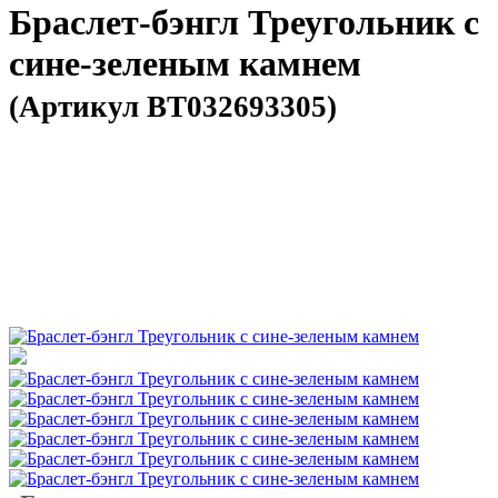
Браслет-бэнгл Треугольник с
сине-зеленым камнем
(Артикул BT032693305)