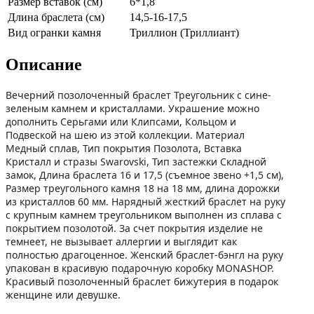
Размер вставок (см)
6*1,8
Длина браслета (см)
14,5-16-17,5
Вид огранки камня
Триллион (Триллиант)
Описание
Вечерний позолоченный браслет Треугольник с сине-
зеленым камнем и кристаллами. Украшение можно
дополнить Серьгами или Клипсами, Кольцом и
Подвеской на шею из этой коллекции. Материал
Медный сплав, Тип покрытия Позолота, Вставка
Кристалл и стразы Swarovski, Тип застежки Складной
замок, Длина браслета 16 и 17,5 (съемное звено +1,5 см),
Размер треугольного камня 18 на 18 мм, длина дорожки
из кристаллов 60 мм. Нарядный жесткий браслет на руку
с крупным камнем треугольником выполнен из сплава с
покрытием позолотой. За счет покрытия изделие не
темнеет, не вызывает аллергии и выглядит как
полностью драгоценное. Женский браслет-бэнгл на руку
упакован в красивую подарочную коробку MONASHOP.
Красивый позолоченный браслет бижутерия в подарок
женщине или девушке.