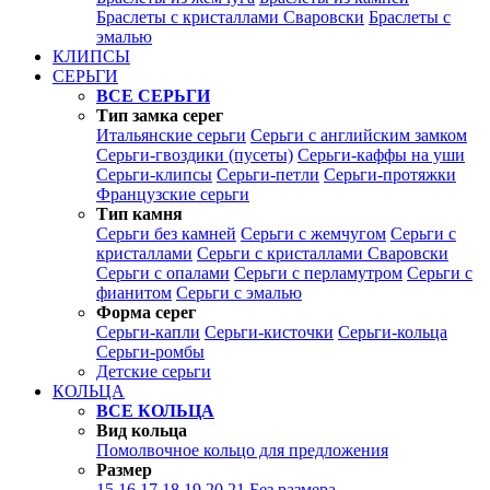
Браслеты с кристаллами Сваровски
Браслеты с
эмалью
КЛИПСЫ
СЕРЬГИ
ВСЕ СЕРЬГИ
Тип замка серег
Итальянские серьги
Серьги с английским замком
Серьги-гвоздики (пусеты)
Серьги-каффы на уши
Серьги-клипсы
Серьги-петли
Серьги-протяжки
Французские серьги
Тип камня
Серьги без камней
Серьги с жемчугом
Серьги с
кристаллами
Серьги с кристаллами Сваровски
Серьги с опалами
Серьги с перламутром
Серьги с
фианитом
Серьги с эмалью
Форма серег
Серьги-капли
Серьги-кисточки
Серьги-кольца
Серьги-ромбы
Детские серьги
КОЛЬЦА
ВСЕ КОЛЬЦА
Вид кольца
Помолвочное кольцо для предложения
Размер
15
16
17
18
19
20
21
Без размера