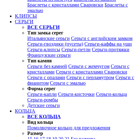
Браслеты с кристаллами Сваровски
Браслеты с
эмалью
КЛИПСЫ
СЕРЬГИ
ВСЕ СЕРЬГИ
Тип замка серег
Итальянские серьги
Серьги с английским замком
Серьги-гвоздики (пусеты)
Серьги-каффы на уши
Серьги-клипсы
Серьги-петли
Серьги-протяжки
Французские серьги
Тип камня
Серьги без камней
Серьги с жемчугом
Серьги с
кристаллами
Серьги с кристаллами Сваровски
Серьги с опалами
Серьги с перламутром
Серьги с
фианитом
Серьги с эмалью
Форма серег
Серьги-капли
Серьги-кисточки
Серьги-кольца
Серьги-ромбы
Детские серьги
КОЛЬЦА
ВСЕ КОЛЬЦА
Вид кольца
Помолвочное кольцо для предложения
Размер
15
16
17
18
19
20
21
Без размера