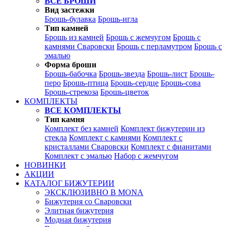
ВСЕ БРОШИ
Вид застежки
Брошь-булавка
Брошь-игла
Тип камней
Брошь из камней
Брошь с жемчугом
Брошь с
камнями Сваровски
Брошь с перламутром
Брошь с
эмалью
Форма броши
Брошь-бабочка
Брошь-звезда
Брошь-лист
Брошь-
перо
Брошь-птица
Брошь-сердце
Брошь-сова
Брошь-стрекоза
Брошь-цветок
КОМПЛЕКТЫ
ВСЕ КОМПЛЕКТЫ
Тип камня
Комплект без камней
Комплект бижутерии из
стекла
Комплект с камнями
Комплект с
кристаллами Сваровски
Комплект с фианитами
Комплект с эмалью
Набор с жемчугом
НОВИНКИ
АКЦИИ
КАТАЛОГ БИЖУТЕРИИ
ЭКСКЛЮЗИВНО В MONA
Бижутерия со Сваровски
Элитная бижутерия
Модная бижутерия