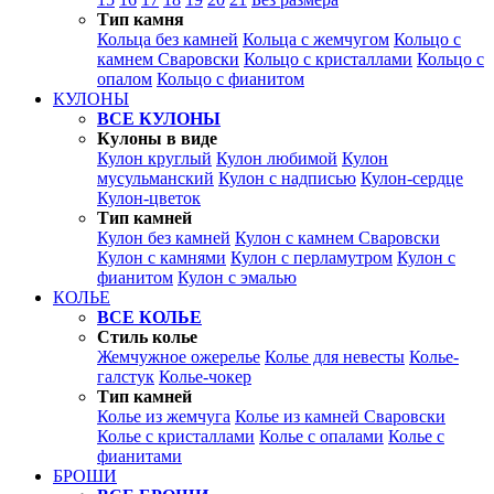
Тип камня
Кольца без камней
Кольца с жемчугом
Кольцо с
камнем Сваровски
Кольцо с кристаллами
Кольцо с
опалом
Кольцо с фианитом
КУЛОНЫ
ВСЕ КУЛОНЫ
Кулоны в виде
Кулон круглый
Кулон любимой
Кулон
мусульманский
Кулон с надписью
Кулон-сердце
Кулон-цветок
Тип камней
Кулон без камней
Кулон с камнем Сваровски
Кулон с камнями
Кулон с перламутром
Кулон с
фианитом
Кулон с эмалью
КОЛЬЕ
ВСЕ КОЛЬЕ
Стиль колье
Жемчужное ожерелье
Колье для невесты
Колье-
галстук
Колье-чокер
Тип камней
Колье из жемчуга
Колье из камней Сваровски
Колье с кристаллами
Колье с опалами
Колье с
фианитами
БРОШИ