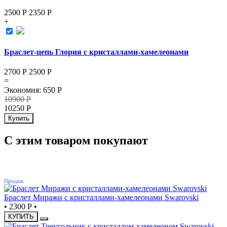
2500 Р
2350
Р
+
Браслет-цепь Глория с кристаллами-хамелеонами
2700 Р
2500
Р
=
Экономия
:
650
Р
10900
Р
10250
Р
Купить
С этим товаром покупают
ХИТ
Продаж
Браслет Миражи с кристаллами-хамелеонами Swarovski
•
2300 Р
•
КУПИТЬ