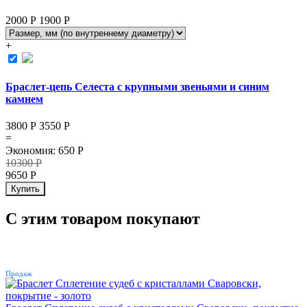
2000 Р
1900
Р
+
Браслет-цепь Селеста с крупными звеньями и синим
камнем
3800 Р
3550
Р
=
Экономия
:
650
Р
10300
Р
9650
Р
Купить
С этим товаром покупают
ХИТ
Продаж