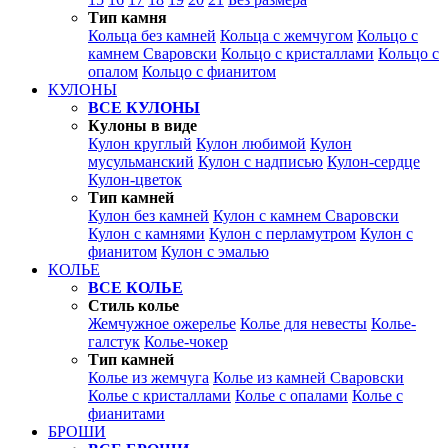
Тип камня
Кольца без камней
Кольца с жемчугом
Кольцо с
камнем Сваровски
Кольцо с кристаллами
Кольцо с
опалом
Кольцо с фианитом
КУЛОНЫ
ВСЕ КУЛОНЫ
Кулоны в виде
Кулон круглый
Кулон любимой
Кулон
мусульманский
Кулон с надписью
Кулон-сердце
Кулон-цветок
Тип камней
Кулон без камней
Кулон с камнем Сваровски
Кулон с камнями
Кулон с перламутром
Кулон с
фианитом
Кулон с эмалью
КОЛЬЕ
ВСЕ КОЛЬЕ
Стиль колье
Жемчужное ожерелье
Колье для невесты
Колье-
галстук
Колье-чокер
Тип камней
Колье из жемчуга
Колье из камней Сваровски
Колье с кристаллами
Колье с опалами
Колье с
фианитами
БРОШИ