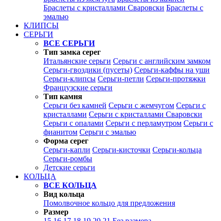
Браслеты с кристаллами Сваровски
Браслеты с
эмалью
КЛИПСЫ
СЕРЬГИ
ВСЕ СЕРЬГИ
Тип замка серег
Итальянские серьги
Серьги с английским замком
Серьги-гвоздики (пусеты)
Серьги-каффы на уши
Серьги-клипсы
Серьги-петли
Серьги-протяжки
Французские серьги
Тип камня
Серьги без камней
Серьги с жемчугом
Серьги с
кристаллами
Серьги с кристаллами Сваровски
Серьги с опалами
Серьги с перламутром
Серьги с
фианитом
Серьги с эмалью
Форма серег
Серьги-капли
Серьги-кисточки
Серьги-кольца
Серьги-ромбы
Детские серьги
КОЛЬЦА
ВСЕ КОЛЬЦА
Вид кольца
Помолвочное кольцо для предложения
Размер
15
16
17
18
19
20
21
Без размера