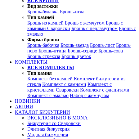
ВСЕ БРОШИ
Вид застежки
Брошь-булавка
Брошь-игла
Тип камней
Брошь из камней
Брошь с жемчугом
Брошь с
камнями Сваровски
Брошь с перламутром
Брошь с
эмалью
Форма броши
Брошь-бабочка
Брошь-звезда
Брошь-лист
Брошь-
перо
Брошь-птица
Брошь-сердце
Брошь-сова
Брошь-стрекоза
Брошь-цветок
КОМПЛЕКТЫ
ВСЕ КОМПЛЕКТЫ
Тип камня
Комплект без камней
Комплект бижутерии из
стекла
Комплект с камнями
Комплект с
кристаллами Сваровски
Комплект с фианитами
Комплект с эмалью
Набор с жемчугом
НОВИНКИ
АКЦИИ
КАТАЛОГ БИЖУТЕРИИ
ЭКСКЛЮЗИВНО В MONA
Бижутерия со Сваровски
Элитная бижутерия
Модная бижутерия