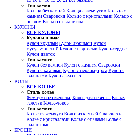
Тип камня
Кольца без камней
Кольца с жемчугом
Кольцо с
камнем Сваровски
Кольцо с кристаллами
Кольцо с
опалом
Кольцо с фианитом
КУЛОНЫ
ВСЕ КУЛОНЫ
Кулоны в виде
Кулон круглый
Кулон любимой
Кулон
мусульманский
Кулон с надписью
Кулон-сердце
Кулон-цветок
Тип камней
Кулон без камней
Кулон с камнем Сваровски
Кулон с камнями
Кулон с перламутром
Кулон с
фианитом
Кулон с эмалью
КОЛЬЕ
ВСЕ КОЛЬЕ
Стиль колье
Жемчужное ожерелье
Колье для невесты
Колье-
галстук
Колье-чокер
Тип камней
Колье из жемчуга
Колье из камней Сваровски
Колье с кристаллами
Колье с опалами
Колье с
фианитами
БРОШИ