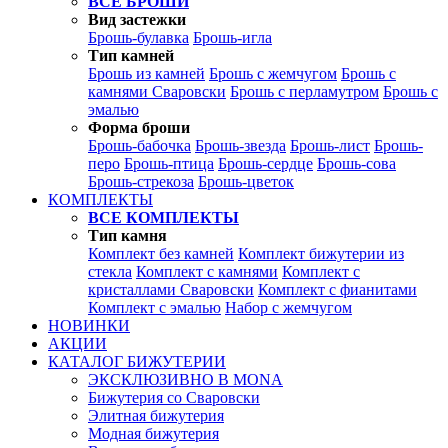
ВСЕ БРОШИ
Вид застежки
Брошь-булавка
Брошь-игла
Тип камней
Брошь из камней
Брошь с жемчугом
Брошь с
камнями Сваровски
Брошь с перламутром
Брошь с
эмалью
Форма броши
Брошь-бабочка
Брошь-звезда
Брошь-лист
Брошь-
перо
Брошь-птица
Брошь-сердце
Брошь-сова
Брошь-стрекоза
Брошь-цветок
КОМПЛЕКТЫ
ВСЕ КОМПЛЕКТЫ
Тип камня
Комплект без камней
Комплект бижутерии из
стекла
Комплект с камнями
Комплект с
кристаллами Сваровски
Комплект с фианитами
Комплект с эмалью
Набор с жемчугом
НОВИНКИ
АКЦИИ
КАТАЛОГ БИЖУТЕРИИ
ЭКСКЛЮЗИВНО В MONA
Бижутерия со Сваровски
Элитная бижутерия
Модная бижутерия