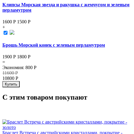
Клипсы Морская звезда и ракушка с жемчугом и зеленым
перламутром
1600 Р
1500
Р
+
Брошь Морской конек с зеленым перламутром
1900 Р
1800
Р
=
Экономия
:
800
Р
11600
Р
10800
Р
Купить
С этим товаром покупают
СКИДКА
Браслет Встреча с австрийскими кристаллами, покрытие -