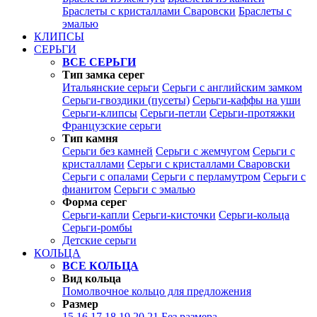
Браслеты с кристаллами Сваровски
Браслеты с
эмалью
КЛИПСЫ
СЕРЬГИ
ВСЕ СЕРЬГИ
Тип замка серег
Итальянские серьги
Серьги с английским замком
Серьги-гвоздики (пусеты)
Серьги-каффы на уши
Серьги-клипсы
Серьги-петли
Серьги-протяжки
Французские серьги
Тип камня
Серьги без камней
Серьги с жемчугом
Серьги с
кристаллами
Серьги с кристаллами Сваровски
Серьги с опалами
Серьги с перламутром
Серьги с
фианитом
Серьги с эмалью
Форма серег
Серьги-капли
Серьги-кисточки
Серьги-кольца
Серьги-ромбы
Детские серьги
КОЛЬЦА
ВСЕ КОЛЬЦА
Вид кольца
Помолвочное кольцо для предложения
Размер
15
16
17
18
19
20
21
Без размера