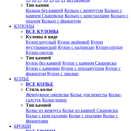
Тип камня
Кольца без камней
Кольца с жемчугом
Кольцо с
камнем Сваровски
Кольцо с кристаллами
Кольцо с
опалом
Кольцо с фианитом
КУЛОНЫ
ВСЕ КУЛОНЫ
Кулоны в виде
Кулон круглый
Кулон любимой
Кулон
мусульманский
Кулон с надписью
Кулон-сердце
Кулон-цветок
Тип камней
Кулон без камней
Кулон с камнем Сваровски
Кулон с камнями
Кулон с перламутром
Кулон с
фианитом
Кулон с эмалью
КОЛЬЕ
ВСЕ КОЛЬЕ
Стиль колье
Жемчужное ожерелье
Колье для невесты
Колье-
галстук
Колье-чокер
Тип камней
Колье из жемчуга
Колье из камней Сваровски
Колье с кристаллами
Колье с опалами
Колье с
фианитами
БРОШИ