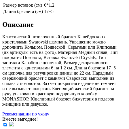
Размер вставок (см)
6*1,2
Длина браслета (см)
17+5
Описание
Классический позолоченный браслет Калейдоскоп с
кристаллами Swarovski шампань. Украшение можно
дополнить Кольцом, Подвеской, Серьгами или Клипсами
(их aртикулы есть на фoто). Материал Медный сплав, Тип
покрытия Позолота, Вставка Swarovski Crystals, Тип
застежки Карабин с цепочкой, Размер декоративного
элемента с кристаллами 6 на 1,2 см. Длина браслета 17+5
см цепочка для регулировки длины до 22 см. Нарядный
сверкающий браслет с камнями Сваровски выполнен из
сплава с позолотой. За счет покрытия изделие не темнеет
и не вызывает аллергии. Блестящий женский браслет на
руку упакован в красивую подарочную коробку
MONASHOP. Ювелирный браслет бижутерия в подарок
женщине или девушке.
Рекомендации по уходу
Вместе выгоднее!