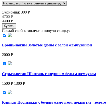
=
Экономия
:
300
Р
4700
Р
4400
Р
Купить
Создай свой комплект и получи скидку:
Брошь-зажим Золотые дюны с белой жемчужиной
2000
Р
+
Серьги-петли Шанталь с крупным белым жемчугом
1500 Р
1300
Р
+
Клипсы Ностальжи с белым жемчугом, покрытие - золото