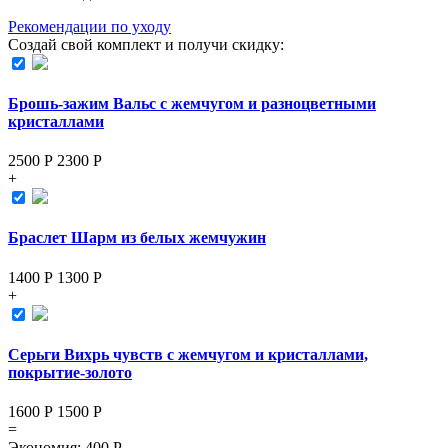
Рекомендации по уходу
Создай свой комплект и получи скидку:
Брошь-зажим Вальс с жемчугом и разноцветными
кристаллами
2500 Р
2300
Р
+
Браслет Шарм из белых жемчужин
1400 Р
1300
Р
+
Серьги Вихрь чувств с жемчугом и кристаллами,
покрытие-золото
1600 Р
1500
Р
=
Экономия
:
400
Р