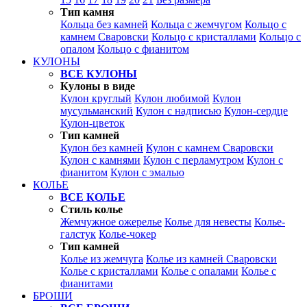
Тип камня
Кольца без камней
Кольца с жемчугом
Кольцо с
камнем Сваровски
Кольцо с кристаллами
Кольцо с
опалом
Кольцо с фианитом
КУЛОНЫ
ВСЕ КУЛОНЫ
Кулоны в виде
Кулон круглый
Кулон любимой
Кулон
мусульманский
Кулон с надписью
Кулон-сердце
Кулон-цветок
Тип камней
Кулон без камней
Кулон с камнем Сваровски
Кулон с камнями
Кулон с перламутром
Кулон с
фианитом
Кулон с эмалью
КОЛЬЕ
ВСЕ КОЛЬЕ
Стиль колье
Жемчужное ожерелье
Колье для невесты
Колье-
галстук
Колье-чокер
Тип камней
Колье из жемчуга
Колье из камней Сваровски
Колье с кристаллами
Колье с опалами
Колье с
фианитами
БРОШИ