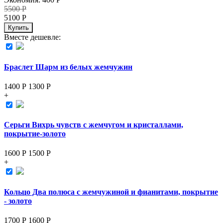
5500
Р
5100
Р
Купить
Вместе дешевле:
Браслет Шарм из белых жемчужин
1400 Р
1300
Р
+
Серьги Вихрь чувств с жемчугом и кристаллами,
покрытие-золото
1600 Р
1500
Р
+
Кольцо Два полюса с жемчужиной и фианитами, покрытие
- золото
1700 Р
1600
Р