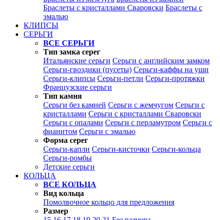
Браслеты с кристаллами Сваровски
Браслеты с
эмалью
КЛИПСЫ
СЕРЬГИ
ВСЕ СЕРЬГИ
Тип замка серег
Итальянские серьги
Серьги с английским замком
Серьги-гвоздики (пусеты)
Серьги-каффы на уши
Серьги-клипсы
Серьги-петли
Серьги-протяжки
Французские серьги
Тип камня
Серьги без камней
Серьги с жемчугом
Серьги с
кристаллами
Серьги с кристаллами Сваровски
Серьги с опалами
Серьги с перламутром
Серьги с
фианитом
Серьги с эмалью
Форма серег
Серьги-капли
Серьги-кисточки
Серьги-кольца
Серьги-ромбы
Детские серьги
КОЛЬЦА
ВСЕ КОЛЬЦА
Вид кольца
Помолвочное кольцо для предложения
Размер
15
16
17
18
19
20
21
Без размера