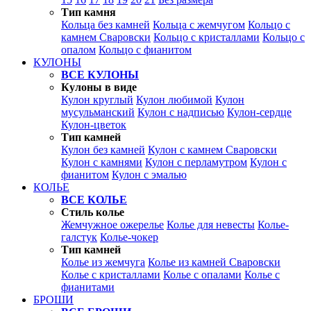
Тип камня
Кольца без камней
Кольца с жемчугом
Кольцо с
камнем Сваровски
Кольцо с кристаллами
Кольцо с
опалом
Кольцо с фианитом
КУЛОНЫ
ВСЕ КУЛОНЫ
Кулоны в виде
Кулон круглый
Кулон любимой
Кулон
мусульманский
Кулон с надписью
Кулон-сердце
Кулон-цветок
Тип камней
Кулон без камней
Кулон с камнем Сваровски
Кулон с камнями
Кулон с перламутром
Кулон с
фианитом
Кулон с эмалью
КОЛЬЕ
ВСЕ КОЛЬЕ
Стиль колье
Жемчужное ожерелье
Колье для невесты
Колье-
галстук
Колье-чокер
Тип камней
Колье из жемчуга
Колье из камней Сваровски
Колье с кристаллами
Колье с опалами
Колье с
фианитами
БРОШИ