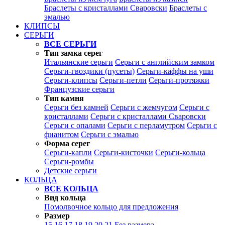
Браслеты с кристаллами Сваровски
Браслеты с
эмалью
КЛИПСЫ
СЕРЬГИ
ВСЕ СЕРЬГИ
Тип замка серег
Итальянские серьги
Серьги с английским замком
Серьги-гвоздики (пусеты)
Серьги-каффы на уши
Серьги-клипсы
Серьги-петли
Серьги-протяжки
Французские серьги
Тип камня
Серьги без камней
Серьги с жемчугом
Серьги с
кристаллами
Серьги с кристаллами Сваровски
Серьги с опалами
Серьги с перламутром
Серьги с
фианитом
Серьги с эмалью
Форма серег
Серьги-капли
Серьги-кисточки
Серьги-кольца
Серьги-ромбы
Детские серьги
КОЛЬЦА
ВСЕ КОЛЬЦА
Вид кольца
Помолвочное кольцо для предложения
Размер
15
16
17
18
19
20
21
Без размера