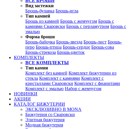
ВСЕ БРОШИ
Вид застежки
Брошь-булавка
Брошь-игла
Тип камней
Брошь из камней
Брошь с жемчугом
Брошь с
камнями Сваровски
Брошь с перламутром
Брошь с
эмалью
Форма броши
Брошь-бабочка
Брошь-звезда
Брошь-лист
Брошь-
перо
Брошь-птица
Брошь-сердце
Брошь-сова
Брошь-стрекоза
Брошь-цветок
КОМПЛЕКТЫ
ВСЕ КОМПЛЕКТЫ
Тип камня
Комплект без камней
Комплект бижутерии из
стекла
Комплект с камнями
Комплект с
кристаллами Сваровски
Комплект с фианитами
Комплект с эмалью
Набор с жемчугом
НОВИНКИ
АКЦИИ
КАТАЛОГ БИЖУТЕРИИ
ЭКСКЛЮЗИВНО В MONA
Бижутерия со Сваровски
Элитная бижутерия
Модная бижутерия