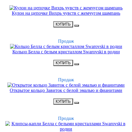
НОВИНКА
Кулон на цепочке Вихрь чувств с жемчугом шампань
•
1700 Р
•
КУПИТЬ
ХИТ
Продаж
Кольцо Белла с белым кристаллом Swarovski в родии
•
1500 Р
•
КУПИТЬ
ХИТ
Продаж
Открытое кольцо Завиток с белой эмалью и фианитами
•
1300 Р
•
КУПИТЬ
ХИТ
Продаж