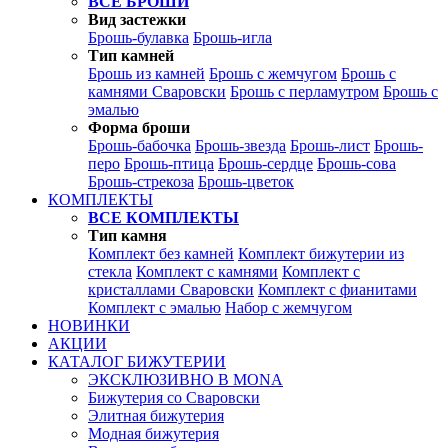
ВСЕ БРОШИ
Вид застежки
Брошь-булавка
Брошь-игла
Тип камней
Брошь из камней
Брошь с жемчугом
Брошь с
камнями Сваровски
Брошь с перламутром
Брошь с
эмалью
Форма броши
Брошь-бабочка
Брошь-звезда
Брошь-лист
Брошь-
перо
Брошь-птица
Брошь-сердце
Брошь-сова
Брошь-стрекоза
Брошь-цветок
КОМПЛЕКТЫ
ВСЕ КОМПЛЕКТЫ
Тип камня
Комплект без камней
Комплект бижутерии из
стекла
Комплект с камнями
Комплект с
кристаллами Сваровски
Комплект с фианитами
Комплект с эмалью
Набор с жемчугом
НОВИНКИ
АКЦИИ
КАТАЛОГ БИЖУТЕРИИ
ЭКСКЛЮЗИВНО В MONA
Бижутерия со Сваровски
Элитная бижутерия
Модная бижутерия