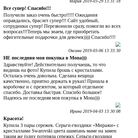
Мария 2019-03-29 13:31:18
Все супер! Спасибо!!!
Получили заказ очень быстро!!!!! Ожидания
оправдались, браслет супер!!! Сайт удобный,
сотрудники супер! Перезвонили сразу, помогли во всех
вопросах!!!Теперь мы знаем, где приобретать
офигительные подарочки для девочек)))) Спасибо!!!!
Оксана 2019-03-06 13:33:30
НЕ последняя моя покупка в Mona)))
Здравствуйте! Действительно получаешь, то что
видишь на фото! Купила брошь с кристаллами.
Осталась очень довольна. Сделана вещица
качественно, приятно держать в руках! Пришла в
коробочке и с презентом, за который отдельное
спасибо. Доставка быстрая. Спасибо большое!
Надеюсь не последняя моя покупка в Mona)))
Ирина 2019-04-03 13:30:08
Красота!
Купила 3 пары сережек. Серьги-гвоздики «Миражи» с
кристаллами Swarovski цвета шампань маме на замен
таким же (одну потеряла сережку. Серьги-гвоздики