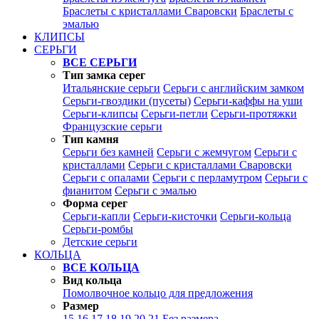
Браслеты с кристаллами Сваровски
Браслеты с
эмалью
КЛИПСЫ
СЕРЬГИ
ВСЕ СЕРЬГИ
Тип замка серег
Итальянские серьги
Серьги с английским замком
Серьги-гвоздики (пусеты)
Серьги-каффы на уши
Серьги-клипсы
Серьги-петли
Серьги-протяжки
Французские серьги
Тип камня
Серьги без камней
Серьги с жемчугом
Серьги с
кристаллами
Серьги с кристаллами Сваровски
Серьги с опалами
Серьги с перламутром
Серьги с
фианитом
Серьги с эмалью
Форма серег
Серьги-капли
Серьги-кисточки
Серьги-кольца
Серьги-ромбы
Детские серьги
КОЛЬЦА
ВСЕ КОЛЬЦА
Вид кольца
Помолвочное кольцо для предложения
Размер
15
16
17
18
19
20
21
Без размера