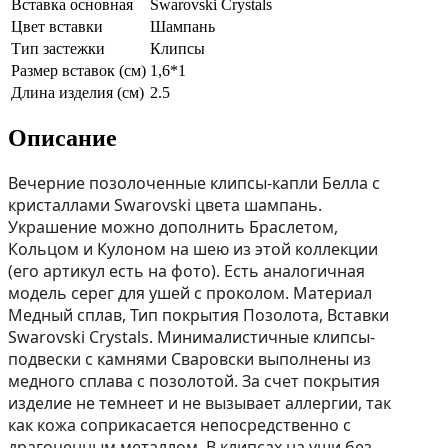
Вставка основная
Swarovski Crystals
Цвет вставки
Шампань
Тип застежки
Клипсы
Размер вставок (см)
1,6*1
Длина изделия (см)
2.5
Описание
Вечерние позолоченные клипсы-капли Белла с
кристаллами Swarovski цвета шампань.
Украшение можно дополнить Браслетом,
Кольцом и Кулоном на шею из этой коллекции
(его aртикул есть на фoто). Есть аналогичная
модель серег для ушей с проколом. Материал
Медный сплав, Тип покрытия Позолота, Вставки
Swarovski Crystals. Минималистичные клипсы-
подвески с камнями Сваровски выполнены из
медного сплава с позолотой. За счет покрытия
изделие не темнеет и не вызывает аллергии, так
как кожа соприкасается непосредственно с
драгоценным металлом. В клипсах на уши без