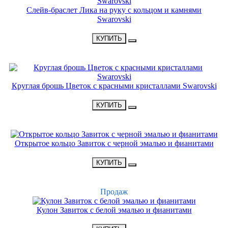
Слейв-браслет Лика на руку с кольцом и камнями
Swarovski
•
2300 Р
•
КУПИТЬ
НОВИНКА
Круглая брошь Цветок с красными кристаллами Swarovski
•
3900 Р
•
КУПИТЬ
НОВИНКА
Открытое кольцо Завиток с черной эмалью и фианитами
•
1300 Р
•
КУПИТЬ
ХИТ
Продаж
Кулон Завиток с белой эмалью и фианитами
•
1650 Р
•