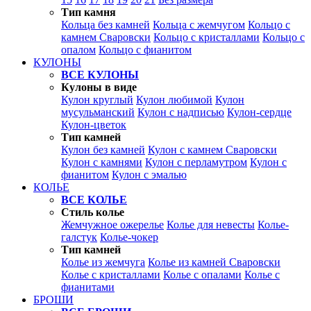
Тип камня
Кольца без камней
Кольца с жемчугом
Кольцо с
камнем Сваровски
Кольцо с кристаллами
Кольцо с
опалом
Кольцо с фианитом
КУЛОНЫ
ВСЕ КУЛОНЫ
Кулоны в виде
Кулон круглый
Кулон любимой
Кулон
мусульманский
Кулон с надписью
Кулон-сердце
Кулон-цветок
Тип камней
Кулон без камней
Кулон с камнем Сваровски
Кулон с камнями
Кулон с перламутром
Кулон с
фианитом
Кулон с эмалью
КОЛЬЕ
ВСЕ КОЛЬЕ
Стиль колье
Жемчужное ожерелье
Колье для невесты
Колье-
галстук
Колье-чокер
Тип камней
Колье из жемчуга
Колье из камней Сваровски
Колье с кристаллами
Колье с опалами
Колье с
фианитами
БРОШИ