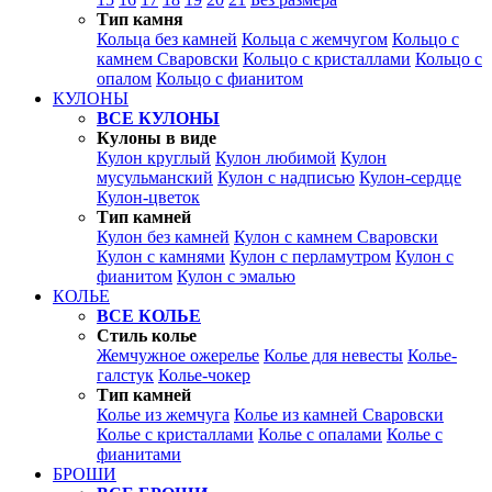
Тип камня
Кольца без камней
Кольца с жемчугом
Кольцо с
камнем Сваровски
Кольцо с кристаллами
Кольцо с
опалом
Кольцо с фианитом
КУЛОНЫ
ВСЕ КУЛОНЫ
Кулоны в виде
Кулон круглый
Кулон любимой
Кулон
мусульманский
Кулон с надписью
Кулон-сердце
Кулон-цветок
Тип камней
Кулон без камней
Кулон с камнем Сваровски
Кулон с камнями
Кулон с перламутром
Кулон с
фианитом
Кулон с эмалью
КОЛЬЕ
ВСЕ КОЛЬЕ
Стиль колье
Жемчужное ожерелье
Колье для невесты
Колье-
галстук
Колье-чокер
Тип камней
Колье из жемчуга
Колье из камней Сваровски
Колье с кристаллами
Колье с опалами
Колье с
фианитами
БРОШИ