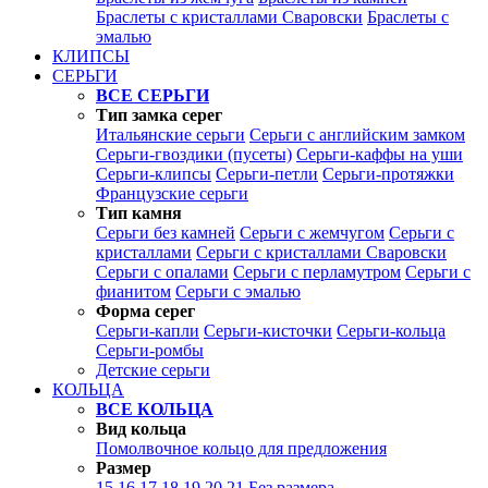
Браслеты с кристаллами Сваровски
Браслеты с
эмалью
КЛИПСЫ
СЕРЬГИ
ВСЕ СЕРЬГИ
Тип замка серег
Итальянские серьги
Серьги с английским замком
Серьги-гвоздики (пусеты)
Серьги-каффы на уши
Серьги-клипсы
Серьги-петли
Серьги-протяжки
Французские серьги
Тип камня
Серьги без камней
Серьги с жемчугом
Серьги с
кристаллами
Серьги с кристаллами Сваровски
Серьги с опалами
Серьги с перламутром
Серьги с
фианитом
Серьги с эмалью
Форма серег
Серьги-капли
Серьги-кисточки
Серьги-кольца
Серьги-ромбы
Детские серьги
КОЛЬЦА
ВСЕ КОЛЬЦА
Вид кольца
Помолвочное кольцо для предложения
Размер
15
16
17
18
19
20
21
Без размера