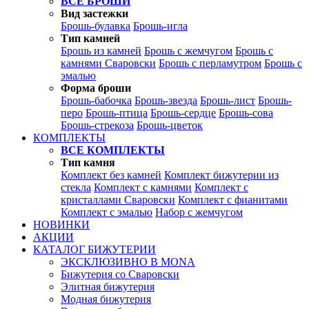
ВСЕ БРОШИ
Вид застежки
Брошь-булавка
Брошь-игла
Тип камней
Брошь из камней
Брошь с жемчугом
Брошь с
камнями Сваровски
Брошь с перламутром
Брошь с
эмалью
Форма броши
Брошь-бабочка
Брошь-звезда
Брошь-лист
Брошь-
перо
Брошь-птица
Брошь-сердце
Брошь-сова
Брошь-стрекоза
Брошь-цветок
КОМПЛЕКТЫ
ВСЕ КОМПЛЕКТЫ
Тип камня
Комплект без камней
Комплект бижутерии из
стекла
Комплект с камнями
Комплект с
кристаллами Сваровски
Комплект с фианитами
Комплект с эмалью
Набор с жемчугом
НОВИНКИ
АКЦИИ
КАТАЛОГ БИЖУТЕРИИ
ЭКСКЛЮЗИВНО В MONA
Бижутерия со Сваровски
Элитная бижутерия
Модная бижутерия