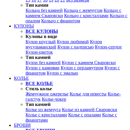
Тип камня
Кольца без камней
Кольца с жемчугом
Кольцо с
камнем Сваровски
Кольцо с кристаллами
Кольцо с
опалом
Кольцо с фианитом
КУЛОНЫ
ВСЕ КУЛОНЫ
Кулоны в виде
Кулон круглый
Кулон любимой
Кулон
мусульманский
Кулон с надписью
Кулон-сердце
Кулон-цветок
Тип камней
Кулон без камней
Кулон с камнем Сваровски
Кулон с камнями
Кулон с перламутром
Кулон с
фианитом
Кулон с эмалью
КОЛЬЕ
ВСЕ КОЛЬЕ
Стиль колье
Жемчужное ожерелье
Колье для невесты
Колье-
галстук
Колье-чокер
Тип камней
Колье из жемчуга
Колье из камней Сваровски
Колье с кристаллами
Колье с опалами
Колье с
фианитами
БРОШИ