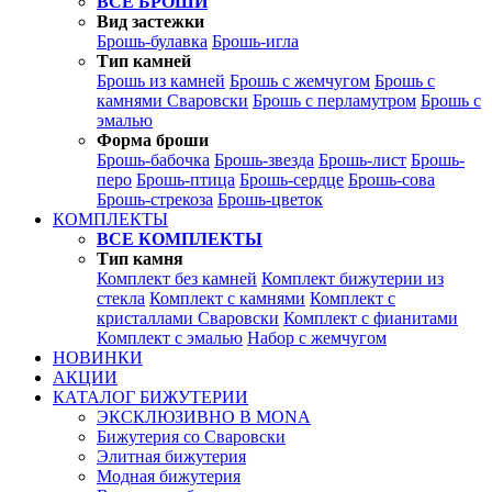
ВСЕ БРОШИ
Вид застежки
Брошь-булавка
Брошь-игла
Тип камней
Брошь из камней
Брошь с жемчугом
Брошь с
камнями Сваровски
Брошь с перламутром
Брошь с
эмалью
Форма броши
Брошь-бабочка
Брошь-звезда
Брошь-лист
Брошь-
перо
Брошь-птица
Брошь-сердце
Брошь-сова
Брошь-стрекоза
Брошь-цветок
КОМПЛЕКТЫ
ВСЕ КОМПЛЕКТЫ
Тип камня
Комплект без камней
Комплект бижутерии из
стекла
Комплект с камнями
Комплект с
кристаллами Сваровски
Комплект с фианитами
Комплект с эмалью
Набор с жемчугом
НОВИНКИ
АКЦИИ
КАТАЛОГ БИЖУТЕРИИ
ЭКСКЛЮЗИВНО В MONA
Бижутерия со Сваровски
Элитная бижутерия
Модная бижутерия