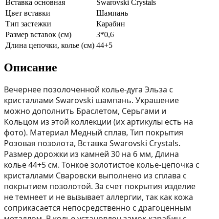
Вставка основная
Swarovski Crystals
Цвет вставки
Шампань
Тип застежки
Карабин
Размер вставок (см)
3*0,6
Длина цепочки, колье (см)
44+5
Описание
Вечернее позолоченной колье-дуга Эльза с
кристаллами Swarovski шампань. Украшение
можно дополнить Браслетом, Серьгами и
Кольцом из этой коллекции (их aртикулы есть на
фoто). Материал Медный сплав, Тип покрытия
Розовая позолота, Вставка Swarovski Crystals.
Размер дорожки из камней 30 на 6 мм, Длина
колье 44+5 см. Тонкое золотистое колье-цепочка с
кристаллами Сваровски выполнено из сплава с
покрытием позолотой. За счет покрытия изделие
не темнеет и не вызывает аллергии, так как кожа
соприкасается непосредственно с драгоценным
металлом. В колье установлен замок-карабин с