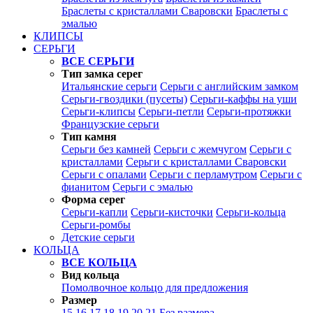
Браслеты с кристаллами Сваровски
Браслеты с
эмалью
КЛИПСЫ
СЕРЬГИ
ВСЕ СЕРЬГИ
Тип замка серег
Итальянские серьги
Серьги с английским замком
Серьги-гвоздики (пусеты)
Серьги-каффы на уши
Серьги-клипсы
Серьги-петли
Серьги-протяжки
Французские серьги
Тип камня
Серьги без камней
Серьги с жемчугом
Серьги с
кристаллами
Серьги с кристаллами Сваровски
Серьги с опалами
Серьги с перламутром
Серьги с
фианитом
Серьги с эмалью
Форма серег
Серьги-капли
Серьги-кисточки
Серьги-кольца
Серьги-ромбы
Детские серьги
КОЛЬЦА
ВСЕ КОЛЬЦА
Вид кольца
Помолвочное кольцо для предложения
Размер
15
16
17
18
19
20
21
Без размера