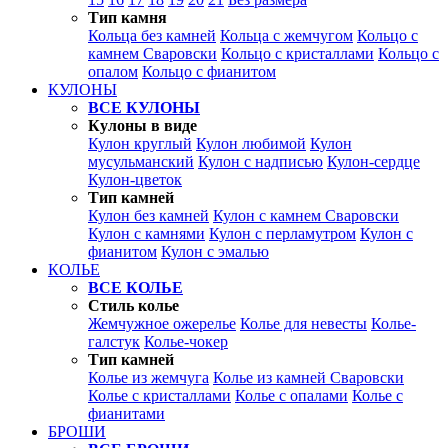
Тип камня
Кольца без камней
Кольца с жемчугом
Кольцо с
камнем Сваровски
Кольцо с кристаллами
Кольцо с
опалом
Кольцо с фианитом
КУЛОНЫ
ВСЕ КУЛОНЫ
Кулоны в виде
Кулон круглый
Кулон любимой
Кулон
мусульманский
Кулон с надписью
Кулон-сердце
Кулон-цветок
Тип камней
Кулон без камней
Кулон с камнем Сваровски
Кулон с камнями
Кулон с перламутром
Кулон с
фианитом
Кулон с эмалью
КОЛЬЕ
ВСЕ КОЛЬЕ
Стиль колье
Жемчужное ожерелье
Колье для невесты
Колье-
галстук
Колье-чокер
Тип камней
Колье из жемчуга
Колье из камней Сваровски
Колье с кристаллами
Колье с опалами
Колье с
фианитами
БРОШИ