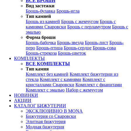
ВСЕ БРОШИ
Вид застежки
Брошь-булавка
Брошь-игла
Тип камней
Брошь из камней
Брошь с жемчугом
Брошь с
камнями Сваровски
Брошь с перламутром
Брошь с
эмалью
Форма броши
Брошь-бабочка
Брошь-звезда
Брошь-лист
Брошь-
перо
Брошь-птица
Брошь-сердце
Брошь-сова
Брошь-стрекоза
Брошь-цветок
КОМПЛЕКТЫ
ВСЕ КОМПЛЕКТЫ
Тип камня
Комплект без камней
Комплект бижутерии из
стекла
Комплект с камнями
Комплект с
кристаллами Сваровски
Комплект с фианитами
Комплект с эмалью
Набор с жемчугом
НОВИНКИ
АКЦИИ
КАТАЛОГ БИЖУТЕРИИ
ЭКСКЛЮЗИВНО В MONA
Бижутерия со Сваровски
Элитная бижутерия
Модная бижутерия