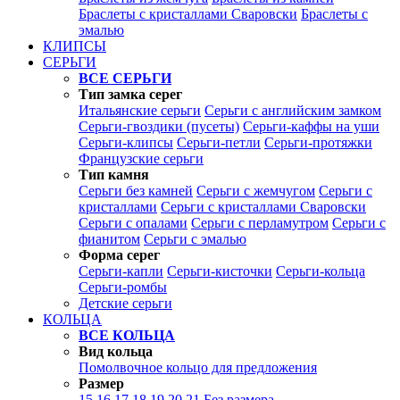
Браслеты с кристаллами Сваровски
Браслеты с
эмалью
КЛИПСЫ
СЕРЬГИ
ВСЕ СЕРЬГИ
Тип замка серег
Итальянские серьги
Серьги с английским замком
Серьги-гвоздики (пусеты)
Серьги-каффы на уши
Серьги-клипсы
Серьги-петли
Серьги-протяжки
Французские серьги
Тип камня
Серьги без камней
Серьги с жемчугом
Серьги с
кристаллами
Серьги с кристаллами Сваровски
Серьги с опалами
Серьги с перламутром
Серьги с
фианитом
Серьги с эмалью
Форма серег
Серьги-капли
Серьги-кисточки
Серьги-кольца
Серьги-ромбы
Детские серьги
КОЛЬЦА
ВСЕ КОЛЬЦА
Вид кольца
Помолвочное кольцо для предложения
Размер
15
16
17
18
19
20
21
Без размера