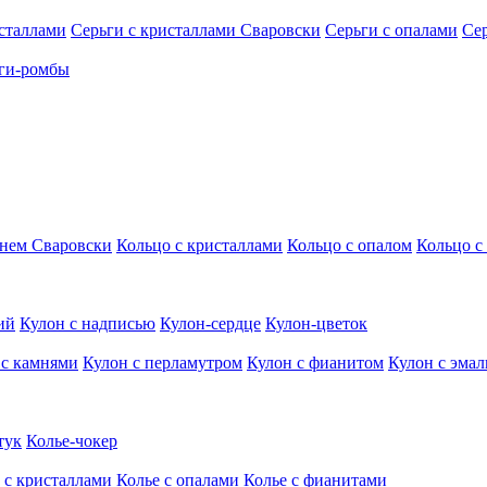
исталлами
Серьги с кристаллами Сваровски
Серьги с опалами
Се
ги-ромбы
мнем Сваровски
Кольцо с кристаллами
Кольцо с опалом
Кольцо с
ий
Кулон с надписью
Кулон-сердце
Кулон-цветок
 с камнями
Кулон с перламутром
Кулон с фианитом
Кулон с эма
тук
Колье-чокер
 с кристаллами
Колье с опалами
Колье с фианитами