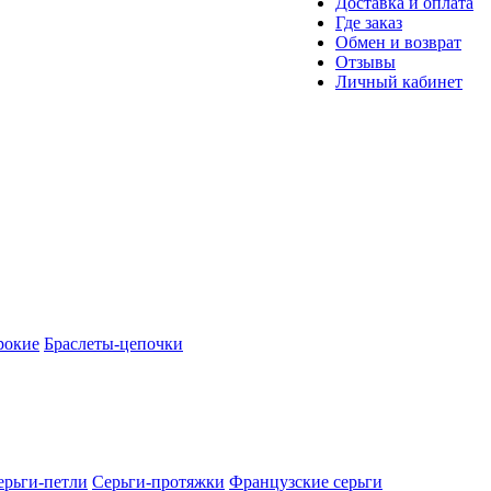
Доставка и оплата
Где заказ
Обмен и возврат
Отзывы
Личный кабинет
рокие
Браслеты-цепочки
ерьги-петли
Серьги-протяжки
Французские серьги