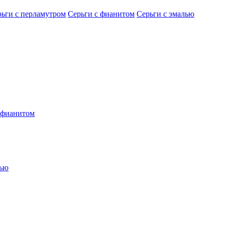
рьги с перламутром
Серьги с фианитом
Серьги с эмалью
 фианитом
лью