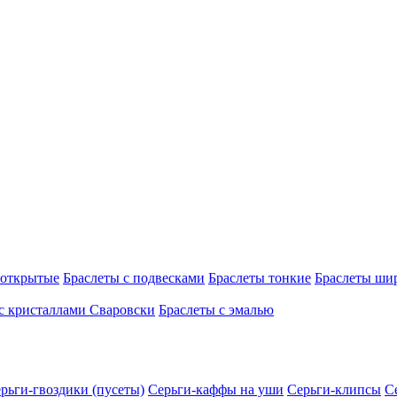
 открытые
Браслеты с подвесками
Браслеты тонкие
Браслеты ши
с кристаллами Сваровски
Браслеты с эмалью
рьги-гвоздики (пусеты)
Серьги-каффы на уши
Серьги-клипсы
С