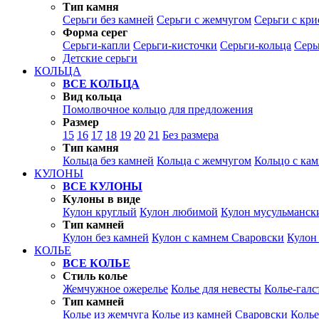
Тип камня
Серьги без камней
Серьги с жемчугом
Серьги с кр
Форма серег
Серьги-капли
Серьги-кисточки
Серьги-кольца
Серь
Детские серьги
КОЛЬЦА
ВСЕ КОЛЬЦА
Вид кольца
Помолвочное кольцо для предложения
Размер
15
16
17
18
19
20
21
Без размера
Тип камня
Кольца без камней
Кольца с жемчугом
Кольцо с ка
КУЛОНЫ
ВСЕ КУЛОНЫ
Кулоны в виде
Кулон круглый
Кулон любимой
Кулон мусульманск
Тип камней
Кулон без камней
Кулон с камнем Сваровски
Кулон
КОЛЬЕ
ВСЕ КОЛЬЕ
Стиль колье
Жемчужное ожерелье
Колье для невесты
Колье-галс
Тип камней
Колье из жемчуга
Колье из камней Сваровски
Колье