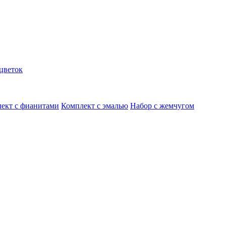
цветок
ект с фианитами
Комплект с эмалью
Набор с жемчугом