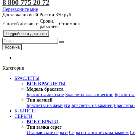
8 800 775 20 72
Перезвоните мне
Доставка по всей России
350 руб.
Сроки,
Способ доставки
Стоимость
раб.дней
Подробнее о доставке
Корзина
Категории
БРАСЛЕТЫ
ВСЕ БРАСЛЕТЫ
Модель браслета
Браслеты жесткие
Браслеты классические
Браслеты
Тип камней
Браслеты из жемчуга
Браслеты из камней
Браслеты 
КЛИПСЫ
СЕРЬГИ
ВСЕ СЕРЬГИ
Тип замка серег
Итальянские серьги
Серьги с английским замком
Се