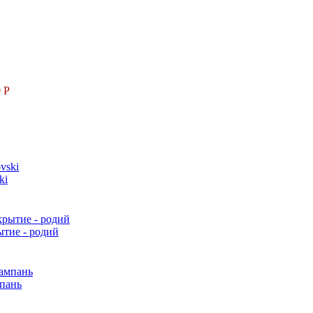
 Р
ki
ытие - родий
мпань