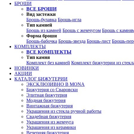
БРОШИ
ВСЕ БРОШИ
Вид застежки
Брошь-булавка
Брошь-игла
Тип камней
Брошь из камней
Брошь с жемчугом
Брошь с камня
Форма броши
Брошь-бабочка
Брошь-звезда
Брошь-лист
Брошь-пер
КОМПЛЕКТЫ
ВСЕ КОМПЛЕКТЫ
Тип камня
Комплект без камней
Комплект бижутерии из стекл
НОВИНКИ
АКЦИИ
КАТАЛОГ БИЖУТЕРИИ
ЭКСКЛЮЗИВНО В MONA
Бижутерия со Сваровски
Элитная бижутерия
Модная бижутерия
Винтажная бижутерия
Украшения из стекла ручной работы
Свадебная бижутерия
Украшения из жемчуга
Украшения из керамики
Вечерняя бижутерия