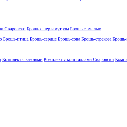
ми Сваровски
Брошь с перламутром
Брошь с эмалью
о
Брошь-птица
Брошь-сердце
Брошь-сова
Брошь-стрекоза
Брошь-
а
Комплект с камнями
Комплект с кристаллами Сваровски
Компл