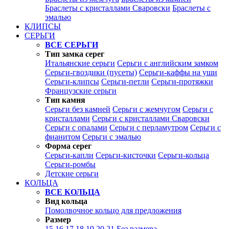
Браслеты с кристаллами Сваровски
Браслеты с
эмалью
КЛИПСЫ
СЕРЬГИ
ВСЕ СЕРЬГИ
Тип замка серег
Итальянские серьги
Серьги с английским замком
Серьги-гвоздики (пусеты)
Серьги-каффы на уши
Серьги-клипсы
Серьги-петли
Серьги-протяжки
Французские серьги
Тип камня
Серьги без камней
Серьги с жемчугом
Серьги с
кристаллами
Серьги с кристаллами Сваровски
Серьги с опалами
Серьги с перламутром
Серьги с
фианитом
Серьги с эмалью
Форма серег
Серьги-капли
Серьги-кисточки
Серьги-кольца
Серьги-ромбы
Детские серьги
КОЛЬЦА
ВСЕ КОЛЬЦА
Вид кольца
Помолвочное кольцо для предложения
Размер
15
16
17
18
19
20
21
Без размера