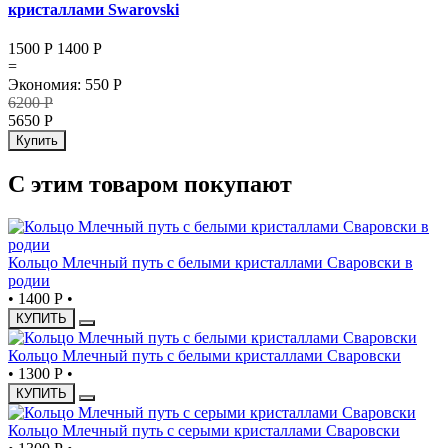
кристаллами Swarovski
1500 Р
1400
Р
=
Экономия
:
550
Р
6200
Р
5650
Р
Купить
С этим товаром покупают
Кольцо Млечный путь с белыми кристаллами Сваровски в
родии
•
1400 Р
•
КУПИТЬ
Кольцо Млечный путь с белыми кристаллами Сваровски
•
1300 Р
•
КУПИТЬ
Кольцо Млечный путь с серыми кристаллами Сваровски