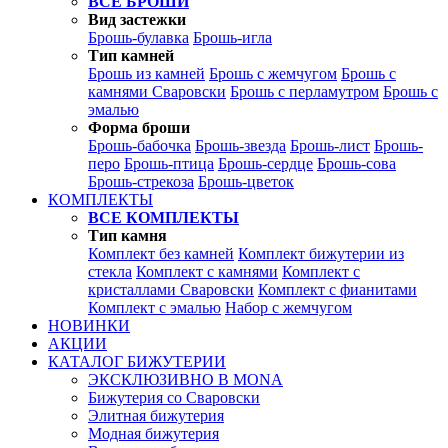
ВСЕ БРОШИ
Вид застежки
Брошь-булавка
Брошь-игла
Тип камней
Брошь из камней
Брошь с жемчугом
Брошь с
камнями Сваровски
Брошь с перламутром
Брошь с
эмалью
Форма броши
Брошь-бабочка
Брошь-звезда
Брошь-лист
Брошь-
перо
Брошь-птица
Брошь-сердце
Брошь-сова
Брошь-стрекоза
Брошь-цветок
КОМПЛЕКТЫ
ВСЕ КОМПЛЕКТЫ
Тип камня
Комплект без камней
Комплект бижутерии из
стекла
Комплект с камнями
Комплект с
кристаллами Сваровски
Комплект с фианитами
Комплект с эмалью
Набор с жемчугом
НОВИНКИ
АКЦИИ
КАТАЛОГ БИЖУТЕРИИ
ЭКСКЛЮЗИВНО В MONA
Бижутерия со Сваровски
Элитная бижутерия
Модная бижутерия