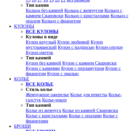
Тип камня
Кольца без камней
Кольца с жемчугом
Кольцо с
камнем Сваровски
Кольцо с кристаллами
Кольцо с
опалом
Кольцо с фианитом
КУЛОНЫ
ВСЕ КУЛОНЫ
Кулоны в виде
Кулон круглый
Кулон любимой
Кулон
мусульманский
Кулон с надписью
Кулон-сердце
Кулон-цветок
Тип камней
Кулон без камней
Кулон с камнем Сваровски
Кулон с камнями
Кулон с перламутром
Кулон с
фианитом
Кулон с эмалью
КОЛЬЕ
ВСЕ КОЛЬЕ
Стиль колье
Жемчужное ожерелье
Колье для невесты
Колье-
галстук
Колье-чокер
Тип камней
Колье из жемчуга
Колье из камней Сваровски
Колье с кристаллами
Колье с опалами
Колье с
фианитами
БРОШИ