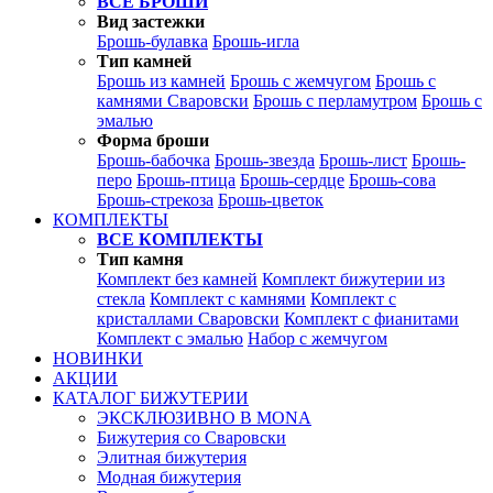
ВСЕ БРОШИ
Вид застежки
Брошь-булавка
Брошь-игла
Тип камней
Брошь из камней
Брошь с жемчугом
Брошь с
камнями Сваровски
Брошь с перламутром
Брошь с
эмалью
Форма броши
Брошь-бабочка
Брошь-звезда
Брошь-лист
Брошь-
перо
Брошь-птица
Брошь-сердце
Брошь-сова
Брошь-стрекоза
Брошь-цветок
КОМПЛЕКТЫ
ВСЕ КОМПЛЕКТЫ
Тип камня
Комплект без камней
Комплект бижутерии из
стекла
Комплект с камнями
Комплект с
кристаллами Сваровски
Комплект с фианитами
Комплект с эмалью
Набор с жемчугом
НОВИНКИ
АКЦИИ
КАТАЛОГ БИЖУТЕРИИ
ЭКСКЛЮЗИВНО В MONA
Бижутерия со Сваровски
Элитная бижутерия
Модная бижутерия