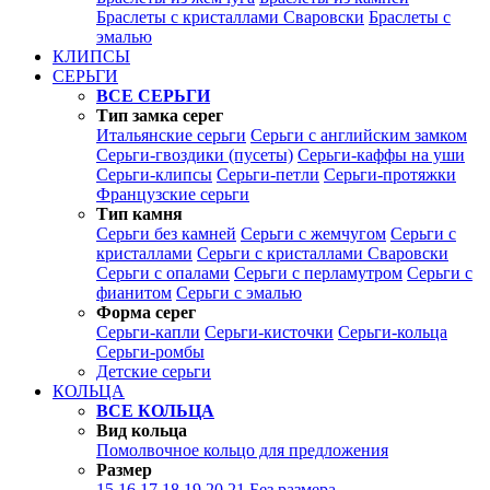
Браслеты с кристаллами Сваровски
Браслеты с
эмалью
КЛИПСЫ
СЕРЬГИ
ВСЕ СЕРЬГИ
Тип замка серег
Итальянские серьги
Серьги с английским замком
Серьги-гвоздики (пусеты)
Серьги-каффы на уши
Серьги-клипсы
Серьги-петли
Серьги-протяжки
Французские серьги
Тип камня
Серьги без камней
Серьги с жемчугом
Серьги с
кристаллами
Серьги с кристаллами Сваровски
Серьги с опалами
Серьги с перламутром
Серьги с
фианитом
Серьги с эмалью
Форма серег
Серьги-капли
Серьги-кисточки
Серьги-кольца
Серьги-ромбы
Детские серьги
КОЛЬЦА
ВСЕ КОЛЬЦА
Вид кольца
Помолвочное кольцо для предложения
Размер
15
16
17
18
19
20
21
Без размера