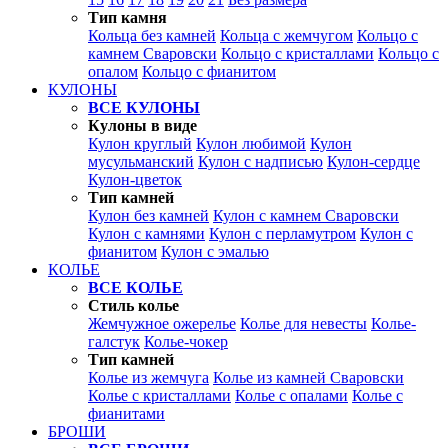
Тип камня
Кольца без камней
Кольца с жемчугом
Кольцо с
камнем Сваровски
Кольцо с кристаллами
Кольцо с
опалом
Кольцо с фианитом
КУЛОНЫ
ВСЕ КУЛОНЫ
Кулоны в виде
Кулон круглый
Кулон любимой
Кулон
мусульманский
Кулон с надписью
Кулон-сердце
Кулон-цветок
Тип камней
Кулон без камней
Кулон с камнем Сваровски
Кулон с камнями
Кулон с перламутром
Кулон с
фианитом
Кулон с эмалью
КОЛЬЕ
ВСЕ КОЛЬЕ
Стиль колье
Жемчужное ожерелье
Колье для невесты
Колье-
галстук
Колье-чокер
Тип камней
Колье из жемчуга
Колье из камней Сваровски
Колье с кристаллами
Колье с опалами
Колье с
фианитами
БРОШИ