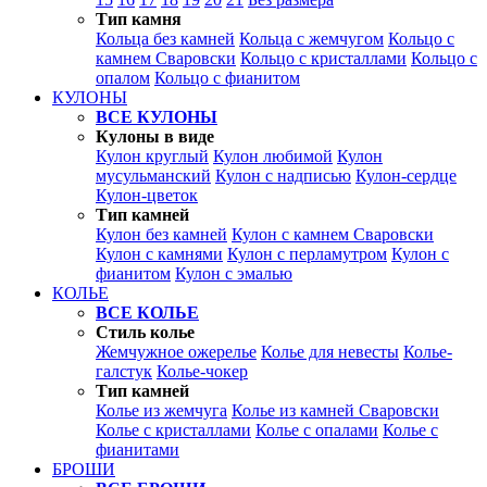
Тип камня
Кольца без камней
Кольца с жемчугом
Кольцо с
камнем Сваровски
Кольцо с кристаллами
Кольцо с
опалом
Кольцо с фианитом
КУЛОНЫ
ВСЕ КУЛОНЫ
Кулоны в виде
Кулон круглый
Кулон любимой
Кулон
мусульманский
Кулон с надписью
Кулон-сердце
Кулон-цветок
Тип камней
Кулон без камней
Кулон с камнем Сваровски
Кулон с камнями
Кулон с перламутром
Кулон с
фианитом
Кулон с эмалью
КОЛЬЕ
ВСЕ КОЛЬЕ
Стиль колье
Жемчужное ожерелье
Колье для невесты
Колье-
галстук
Колье-чокер
Тип камней
Колье из жемчуга
Колье из камней Сваровски
Колье с кристаллами
Колье с опалами
Колье с
фианитами
БРОШИ