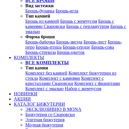
ВСЕ БРОШИ
Вид застежки
Брошь-булавка
Брошь-игла
Тип камней
Брошь из камней
Брошь с жемчугом
Брошь с
камнями Сваровски
Брошь с перламутром
Брошь с
эмалью
Форма броши
Брошь-бабочка
Брошь-звезда
Брошь-лист
Брошь-
перо
Брошь-птица
Брошь-сердце
Брошь-сова
Брошь-стрекоза
Брошь-цветок
КОМПЛЕКТЫ
ВСЕ КОМПЛЕКТЫ
Тип камня
Комплект без камней
Комплект бижутерии из
стекла
Комплект с камнями
Комплект с
кристаллами Сваровски
Комплект с фианитами
Комплект с эмалью
Набор с жемчугом
НОВИНКИ
АКЦИИ
КАТАЛОГ БИЖУТЕРИИ
ЭКСКЛЮЗИВНО В MONA
Бижутерия со Сваровски
Элитная бижутерия
Модная бижутерия