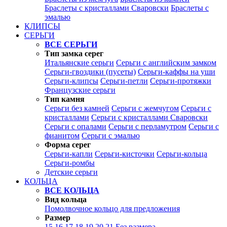
Браслеты с кристаллами Сваровски
Браслеты с
эмалью
КЛИПСЫ
СЕРЬГИ
ВСЕ СЕРЬГИ
Тип замка серег
Итальянские серьги
Серьги с английским замком
Серьги-гвоздики (пусеты)
Серьги-каффы на уши
Серьги-клипсы
Серьги-петли
Серьги-протяжки
Французские серьги
Тип камня
Серьги без камней
Серьги с жемчугом
Серьги с
кристаллами
Серьги с кристаллами Сваровски
Серьги с опалами
Серьги с перламутром
Серьги с
фианитом
Серьги с эмалью
Форма серег
Серьги-капли
Серьги-кисточки
Серьги-кольца
Серьги-ромбы
Детские серьги
КОЛЬЦА
ВСЕ КОЛЬЦА
Вид кольца
Помолвочное кольцо для предложения
Размер
15
16
17
18
19
20
21
Без размера