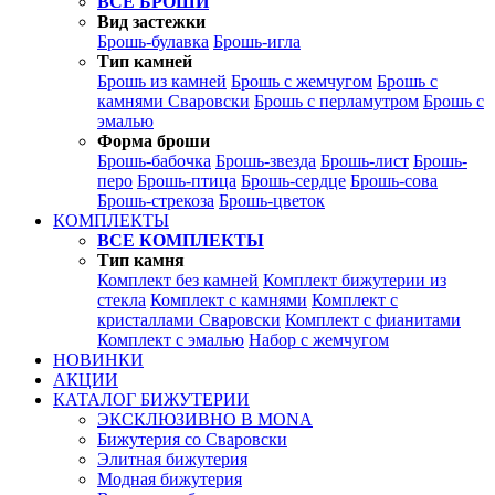
ВСЕ БРОШИ
Вид застежки
Брошь-булавка
Брошь-игла
Тип камней
Брошь из камней
Брошь с жемчугом
Брошь с
камнями Сваровски
Брошь с перламутром
Брошь с
эмалью
Форма броши
Брошь-бабочка
Брошь-звезда
Брошь-лист
Брошь-
перо
Брошь-птица
Брошь-сердце
Брошь-сова
Брошь-стрекоза
Брошь-цветок
КОМПЛЕКТЫ
ВСЕ КОМПЛЕКТЫ
Тип камня
Комплект без камней
Комплект бижутерии из
стекла
Комплект с камнями
Комплект с
кристаллами Сваровски
Комплект с фианитами
Комплект с эмалью
Набор с жемчугом
НОВИНКИ
АКЦИИ
КАТАЛОГ БИЖУТЕРИИ
ЭКСКЛЮЗИВНО В MONA
Бижутерия со Сваровски
Элитная бижутерия
Модная бижутерия