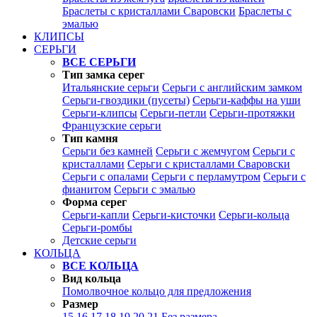
Браслеты с кристаллами Сваровски
Браслеты с
эмалью
КЛИПСЫ
СЕРЬГИ
ВСЕ СЕРЬГИ
Тип замка серег
Итальянские серьги
Серьги с английским замком
Серьги-гвоздики (пусеты)
Серьги-каффы на уши
Серьги-клипсы
Серьги-петли
Серьги-протяжки
Французские серьги
Тип камня
Серьги без камней
Серьги с жемчугом
Серьги с
кристаллами
Серьги с кристаллами Сваровски
Серьги с опалами
Серьги с перламутром
Серьги с
фианитом
Серьги с эмалью
Форма серег
Серьги-капли
Серьги-кисточки
Серьги-кольца
Серьги-ромбы
Детские серьги
КОЛЬЦА
ВСЕ КОЛЬЦА
Вид кольца
Помолвочное кольцо для предложения
Размер
15
16
17
18
19
20
21
Без размера