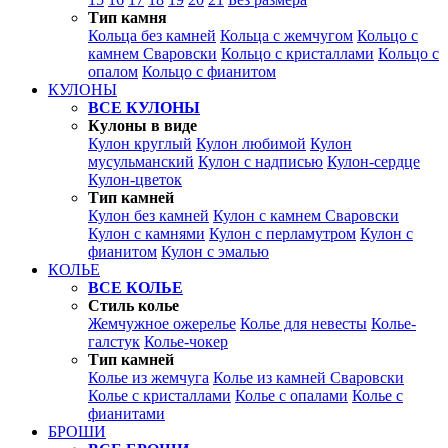
Тип камня
Кольца без камней
Кольца с жемчугом
Кольцо с
камнем Сваровски
Кольцо с кристаллами
Кольцо с
опалом
Кольцо с фианитом
КУЛОНЫ
ВСЕ КУЛОНЫ
Кулоны в виде
Кулон круглый
Кулон любимой
Кулон
мусульманский
Кулон с надписью
Кулон-сердце
Кулон-цветок
Тип камней
Кулон без камней
Кулон с камнем Сваровски
Кулон с камнями
Кулон с перламутром
Кулон с
фианитом
Кулон с эмалью
КОЛЬЕ
ВСЕ КОЛЬЕ
Стиль колье
Жемчужное ожерелье
Колье для невесты
Колье-
галстук
Колье-чокер
Тип камней
Колье из жемчуга
Колье из камней Сваровски
Колье с кристаллами
Колье с опалами
Колье с
фианитами
БРОШИ