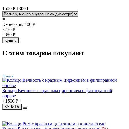
1500 Р
1300
Р
=
Экономия
:
400
Р
3250
Р
2850
Р
Купить
С этим товаром покупают
ХИТ
Продаж
Кольцо Вечность с красным цирконием в филигранной
оправе
•
1500 Р
•
КУПИТЬ
СКИДКА
Кольцо Рим с красным цирконием и кристаллами
Вы