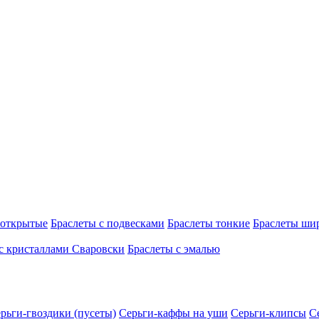
 открытые
Браслеты с подвесками
Браслеты тонкие
Браслеты ши
с кристаллами Сваровски
Браслеты с эмалью
рьги-гвоздики (пусеты)
Серьги-каффы на уши
Серьги-клипсы
С