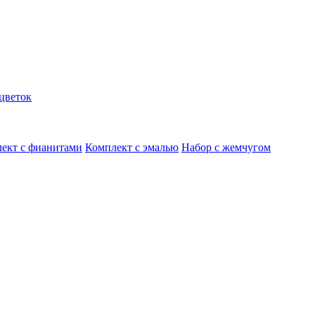
цветок
ект с фианитами
Комплект с эмалью
Набор с жемчугом