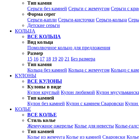
Тип камня
Серьги без камней
Серьги с жемчугом
Серьги с кр
Форма серег
Серьги-капли
Серьги-кисточки
Серьги-кольца
Серь
Детские серьги
КОЛЬЦА
ВСЕ КОЛЬЦА
Вид кольца
Помолвочное кольцо для предложения
Размер
15
16
17
18
19
20
21
Без размера
Тип камня
Кольца без камней
Кольца с жемчугом
Кольцо с ка
КУЛОНЫ
ВСЕ КУЛОНЫ
Кулоны в виде
Кулон круглый
Кулон любимой
Кулон мусульманск
Тип камней
Кулон без камней
Кулон с камнем Сваровски
Кулон
КОЛЬЕ
ВСЕ КОЛЬЕ
Стиль колье
Жемчужное ожерелье
Колье для невесты
Колье-галс
Тип камней
Колье из жемчуга
Колье из камней Сваровски
Колье