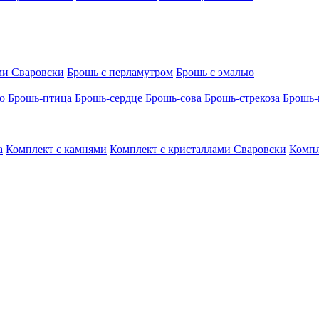
ми Сваровски
Брошь с перламутром
Брошь с эмалью
о
Брошь-птица
Брошь-сердце
Брошь-сова
Брошь-стрекоза
Брошь-
а
Комплект с камнями
Комплект с кристаллами Сваровски
Компл