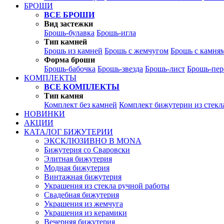
БРОШИ
ВСЕ БРОШИ
Вид застежки
Брошь-булавка
Брошь-игла
Тип камней
Брошь из камней
Брошь с жемчугом
Брошь с камня
Форма броши
Брошь-бабочка
Брошь-звезда
Брошь-лист
Брошь-пер
КОМПЛЕКТЫ
ВСЕ КОМПЛЕКТЫ
Тип камня
Комплект без камней
Комплект бижутерии из стекл
НОВИНКИ
АКЦИИ
КАТАЛОГ БИЖУТЕРИИ
ЭКСКЛЮЗИВНО В MONA
Бижутерия со Сваровски
Элитная бижутерия
Модная бижутерия
Винтажная бижутерия
Украшения из стекла ручной работы
Свадебная бижутерия
Украшения из жемчуга
Украшения из керамики
Вечерняя бижутерия