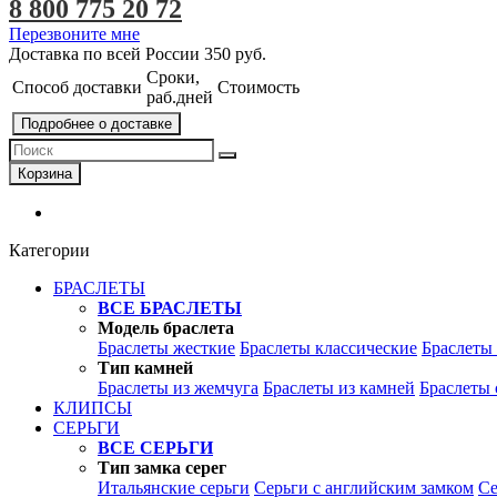
8 800 775 20 72
Перезвоните мне
Доставка по всей России
350 руб.
Сроки,
Способ доставки
Стоимость
раб.дней
Подробнее о доставке
Корзина
Категории
БРАСЛЕТЫ
ВСЕ БРАСЛЕТЫ
Модель браслета
Браслеты жесткие
Браслеты классические
Браслеты
Тип камней
Браслеты из жемчуга
Браслеты из камней
Браслеты 
КЛИПСЫ
СЕРЬГИ
ВСЕ СЕРЬГИ
Тип замка серег
Итальянские серьги
Серьги с английским замком
Се