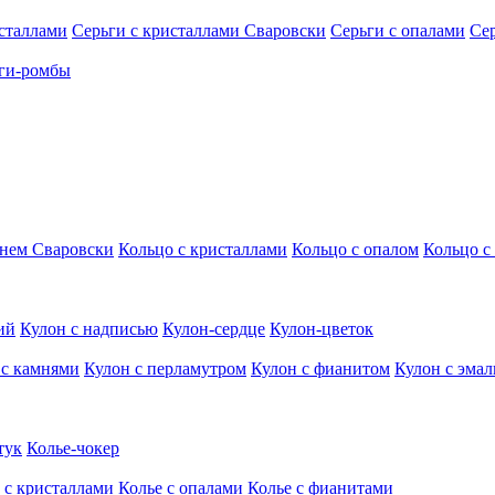
исталлами
Серьги с кристаллами Сваровски
Серьги с опалами
Се
ги-ромбы
мнем Сваровски
Кольцо с кристаллами
Кольцо с опалом
Кольцо с
ий
Кулон с надписью
Кулон-сердце
Кулон-цветок
 с камнями
Кулон с перламутром
Кулон с фианитом
Кулон с эма
тук
Колье-чокер
 с кристаллами
Колье с опалами
Колье с фианитами