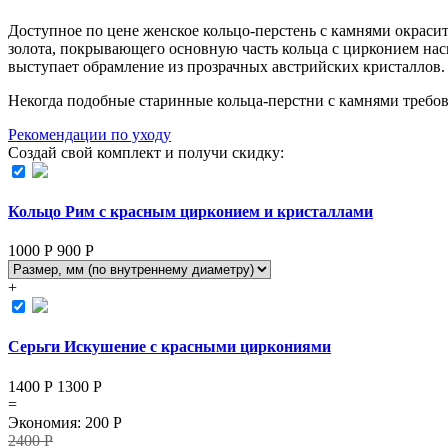
Доступное по цене женское кольцо-перстень с камнями окраси
золота, покрывающего основную часть кольца с цирконием нас
выступает обрамление из прозрачных австрийских кристаллов.
Некогда подобные старинные кольца-перстни с камнями требов
Рекомендации по уходу
Создай свой комплект и получи скидку:
Кольцо Рим с красным цирконием и кристаллами
1000 Р
900
Р
+
Серьги Искушение с красными циркониями
1400 Р
1300
Р
=
Экономия
:
200
Р
2400
Р