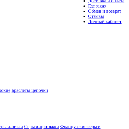
Доставка и оплата
Где заказ
Обмен и возврат
Отзывы
Личный кабинет
рокие
Браслеты-цепочки
ерьги-петли
Серьги-протяжки
Французские серьги