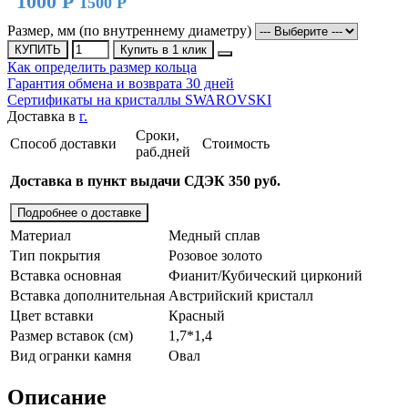
1000 Р
1500 Р
Размер, мм (по внутреннему диаметру)
КУПИТЬ
Купить в 1 клик
Как определить размер кольца
Гарантия обмена и возврата 30 дней
Сертификаты на кристаллы SWAROVSKI
Доставка в
г.
Сроки,
Способ доставки
Стоимость
раб.дней
Доставка в пункт выдачи СДЭК 350 руб.
Подробнее о доставке
Материал
Медный сплав
Тип покрытия
Розовое золото
Вставка основная
Фианит/Кубический цирконий
Вставка дополнительная
Австрийский кристалл
Цвет вставки
Красный
Размер вставок (см)
1,7*1,4
Вид огранки камня
Овал
Описание