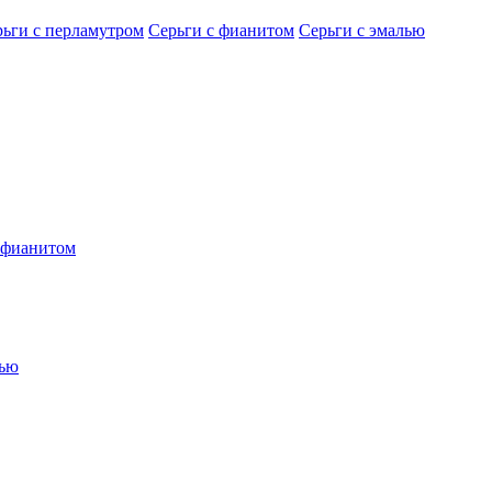
рьги с перламутром
Серьги с фианитом
Серьги с эмалью
 фианитом
лью