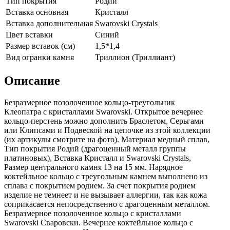
Тип покрытия
Родий
Вставка основная
Кристалл
Вставка дополнительная
Swarovski Crystals
Цвет вставки
Синий
Размер вставок (см)
1,5*1,4
Вид огранки камня
Триллион (Триллиант)
Описание
Безразмерное позолоченное кольцо-треугольник
Клеопатра с кристаллами Swarovski. Открытое вечернее
кольцо-перстень можно дополнить Браслетом, Серьгами
или Клипсами и Подвеской на цепочке из этой коллекции
(их aртикулы смотрите на фoто). Материал медный сплав,
Тип покрытия Родий (драгоценный металл группы
платиновых), Вставка Кристалл и Swarovski Crystals,
Размер центрального камня 13 на 15 мм. Нарядное
коктейльное кольцо с треугольным камнем выполнено из
сплава с покрытием родием. За счет покрытия родием
изделие не темнеет и не вызывает аллергии, так как кожа
соприкасается непосредственно с драгоценным металлом.
Безразмерное позолоченное кольцо с кристаллами
Swarovski Сваровски. Вечернее коктейльное кольцо с