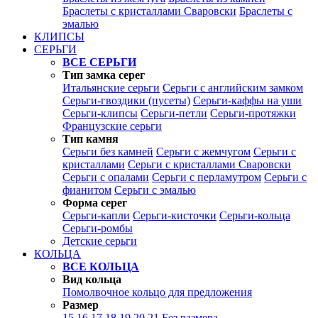
Браслеты с кристаллами Сваровски
Браслеты с
эмалью
КЛИПСЫ
СЕРЬГИ
ВСЕ СЕРЬГИ
Тип замка серег
Итальянские серьги
Серьги с английским замком
Серьги-гвоздики (пусеты)
Серьги-каффы на уши
Серьги-клипсы
Серьги-петли
Серьги-протяжки
Французские серьги
Тип камня
Серьги без камней
Серьги с жемчугом
Серьги с
кристаллами
Серьги с кристаллами Сваровски
Серьги с опалами
Серьги с перламутром
Серьги с
фианитом
Серьги с эмалью
Форма серег
Серьги-капли
Серьги-кисточки
Серьги-кольца
Серьги-ромбы
Детские серьги
КОЛЬЦА
ВСЕ КОЛЬЦА
Вид кольца
Помолвочное кольцо для предложения
Размер
15
16
17
18
19
20
21
Без размера