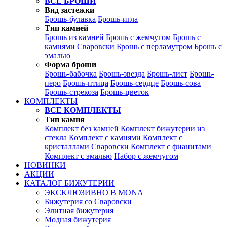
ВСЕ БРОШИ
Вид застежки
Брошь-булавка
Брошь-игла
Тип камней
Брошь из камней
Брошь с жемчугом
Брошь с
камнями Сваровски
Брошь с перламутром
Брошь с
эмалью
Форма броши
Брошь-бабочка
Брошь-звезда
Брошь-лист
Брошь-
перо
Брошь-птица
Брошь-сердце
Брошь-сова
Брошь-стрекоза
Брошь-цветок
КОМПЛЕКТЫ
ВСЕ КОМПЛЕКТЫ
Тип камня
Комплект без камней
Комплект бижутерии из
стекла
Комплект с камнями
Комплект с
кристаллами Сваровски
Комплект с фианитами
Комплект с эмалью
Набор с жемчугом
НОВИНКИ
АКЦИИ
КАТАЛОГ БИЖУТЕРИИ
ЭКСКЛЮЗИВНО В MONA
Бижутерия со Сваровски
Элитная бижутерия
Модная бижутерия