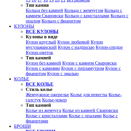
Тип камня
Кольца без камней
Кольца с жемчугом
Кольцо с
камнем Сваровски
Кольцо с кристаллами
Кольцо с
опалом
Кольцо с фианитом
КУЛОНЫ
ВСЕ КУЛОНЫ
Кулоны в виде
Кулон круглый
Кулон любимой
Кулон
мусульманский
Кулон с надписью
Кулон-сердце
Кулон-цветок
Тип камней
Кулон без камней
Кулон с камнем Сваровски
Кулон с камнями
Кулон с перламутром
Кулон с
фианитом
Кулон с эмалью
КОЛЬЕ
ВСЕ КОЛЬЕ
Стиль колье
Жемчужное ожерелье
Колье для невесты
Колье-
галстук
Колье-чокер
Тип камней
Колье из жемчуга
Колье из камней Сваровски
Колье с кристаллами
Колье с опалами
Колье с
фианитами
БРОШИ